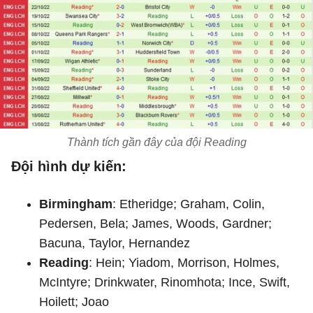
Thành tích gần đây của đội Reading
Đội hình dự kiến:
Birmingham
: Etheridge; Graham, Colin,
Pedersen, Bela; James, Woods, Gardner;
Bacuna, Taylor, Hernandez
Reading
: Hein; Yiadom, Morrison, Holmes,
McIntyre; Drinkwater, Rinomhota; Ince, Swift,
Hoilett; Joao