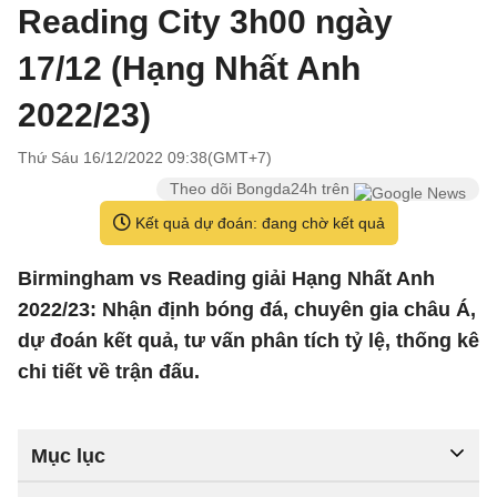
Reading City 3h00 ngày
17/12 (Hạng Nhất Anh
2022/23)
Thứ Sáu 16/12/2022 09:38(GMT+7)
Theo dõi Bongda24h trên
Kết quả dự đoán: đang chờ kết quả
Birmingham vs Reading giải Hạng Nhất Anh
2022/23: Nhận định bóng đá, chuyên gia châu Á,
dự đoán kết quả, tư vấn phân tích tỷ lệ, thống kê
chi tiết về trận đấu.
Mục lục