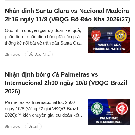
Nhận định Santa Clara vs Nacional Madeira
2h15 ngày 11/8 (VĐQG Bồ Đào Nha 2026/27)
Góc nhìn chuyên gia, dự đoán kết quả,
phân tích - nhận định bóng đá cùng các
thống kê nổi bật về trận đấu Santa Clara
vs Nacional Madeira thuộc giải VĐQG
2h trước
Bồ Đào Nha
Bồ Đào Nha 2026/27 đêm nay.
Nhận định bóng đá Palmeiras vs
Internacional 2h00 ngày 10/8 (VĐQG Brazil
2026)
Palmeiras vs Internacional lúc 2h00
ngày 10/8 (Vòng 22 giải VĐQG Brazil
2026): Ý kiến chuyên gia, dự đoán kết
quả, nhận định - phân tích trận đấu,
9h trước
Brazil
thống kê chi tiết về hai đội.