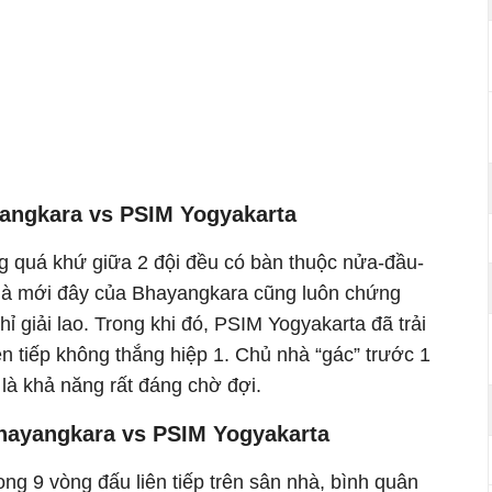
yangkara vs PSIM Yogyakarta
ng quá khứ giữa 2 đội đều có bàn thuộc nửa-đầu-
hà mới đây của Bhayangkara cũng luôn chứng
hỉ giải lao. Trong khi đó, PSIM Yogyakarta đã trải
n tiếp không thắng hiệp 1. Chủ nhà “gác” trước 1
 là khả năng rất đáng chờ đợi.
Bhayangkara vs PSIM Yogyakarta
ng 9 vòng đấu liên tiếp trên sân nhà, bình quân