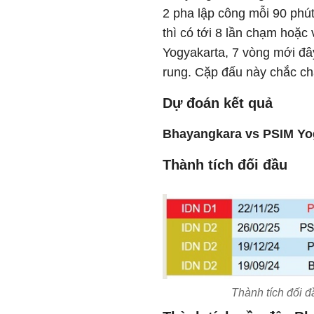
2 pha lập công mỗi 90 phú
thì có tới 8 lần chạm hoặ
Yogyakarta, 7 vòng mới đây
rung. Cặp đấu này chắc c
Dự đoán kết quả
Bhayangkara vs PSIM Yog
Thành tích đối đầu
Thành tích đối 