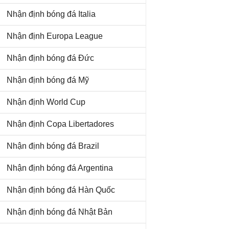
Nhận định bóng đá Italia
Nhận định Europa League
Nhận định bóng đá Đức
Nhận định bóng đá Mỹ
Nhận định World Cup
Nhận định Copa Libertadores
Nhận định bóng đá Brazil
Nhận định bóng đá Argentina
Nhận định bóng đá Hàn Quốc
Nhận định bóng đá Nhật Bản