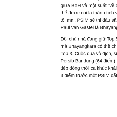
giữa BXH và một suất “về đ
thể được coi là thành tích
tối mai, PSIM sẽ thi đấu s
Paul van Gastel là Bhayan
Đội chủ nhà đang giữ Top 
mà Bhayangkara có thể chạm
Top 3. Cuộc đua vô địch, su
Persib Bandung (64 điểm) 
tiếp đồng thời ca khúc khả
3 điểm trước một PSIM bất