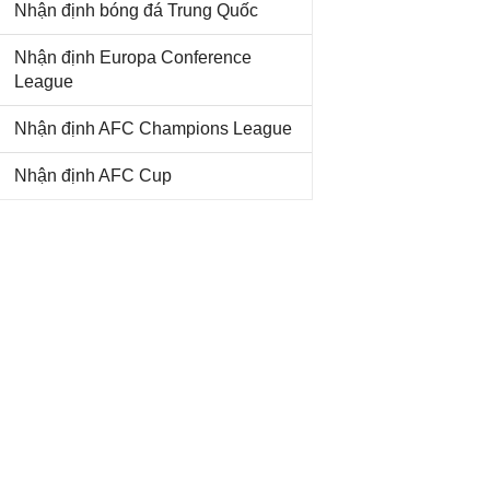
Nhận định bóng đá Trung Quốc
Nhận định Europa Conference
League
Nhận định AFC Champions League
Nhận định AFC Cup