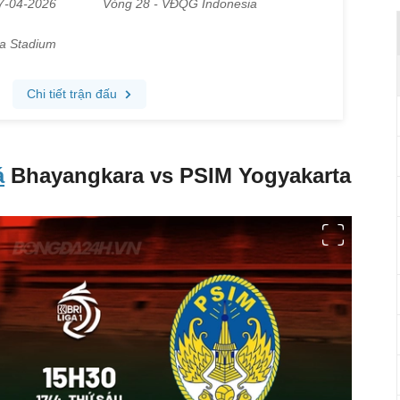
á
Bhayangkara vs PSIM Yogyakarta