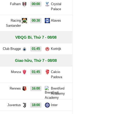
Fulham
00:00
Crystal
Palace
Racing
00:30
Alaves
Santander
VĐQG Bỉ, Thứ 7 - 08/08
Club Brugge
01:45
Kortrijk
Giao hữu, Thứ 7 - 08/08
Monza
01:45
Calcio
Padova
Rennes
16:00
Brentford
Academy
Juventus
18:00
Inter