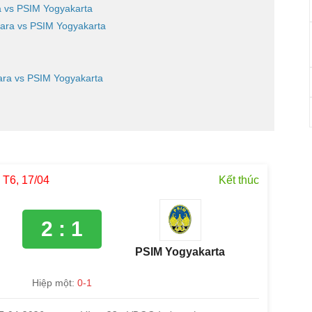
a vs PSIM Yogyakarta
ara vs PSIM Yogyakarta
ara vs PSIM Yogyakarta