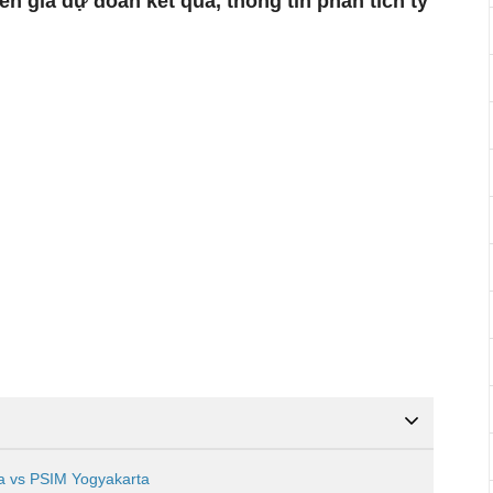
n gia dự đoán kết quả, thông tin phân tích tỷ
a vs PSIM Yogyakarta