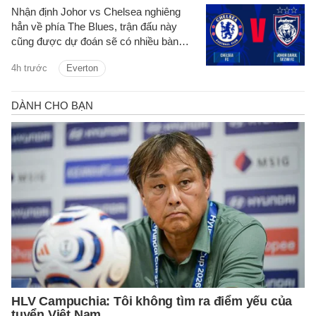
Nhận định Johor vs Chelsea nghiêng
hẳn về phía The Blues, trận đấu này
cũng được dự đoán sẽ có nhiều bàn
thắng được ghi.
4h trước
Everton