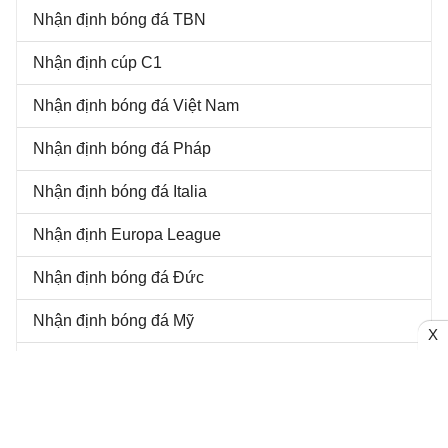
Nhận định bóng đá TBN
Nhận định cúp C1
Nhận định bóng đá Việt Nam
Nhận định bóng đá Pháp
Nhận định bóng đá Italia
Nhận định Europa League
Nhận định bóng đá Đức
Nhận định bóng đá Mỹ
X
Nhận định World Cup
Nhận định Copa Libertadores