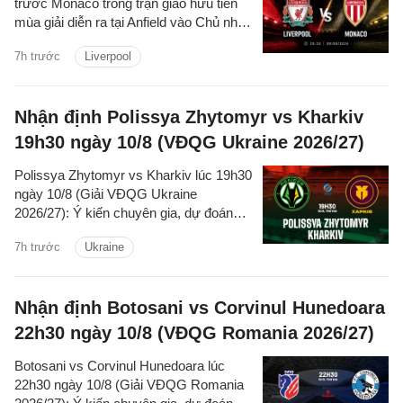
trước Monaco trong trận giao hữu tiền
mùa giải diễn ra tại Anfield vào Chủ nhật,
qua đó tìm lại sự tự tin sau thất bại
7h trước
Liverpool
trước Leeds United.
Nhận định Polissya Zhytomyr vs Kharkiv
19h30 ngày 10/8 (VĐQG Ukraine 2026/27)
Polissya Zhytomyr vs Kharkiv lúc 19h30
ngày 10/8 (Giải VĐQG Ukraine
2026/27): Ý kiến chuyên gia, dự đoán
kết quả, nhận định - phân tích trận đấu,
7h trước
Ukraine
thống kê chi tiết về hai đội.
Nhận định Botosani vs Corvinul Hunedoara
22h30 ngày 10/8 (VĐQG Romania 2026/27)
Botosani vs Corvinul Hunedoara lúc
22h30 ngày 10/8 (Giải VĐQG Romania