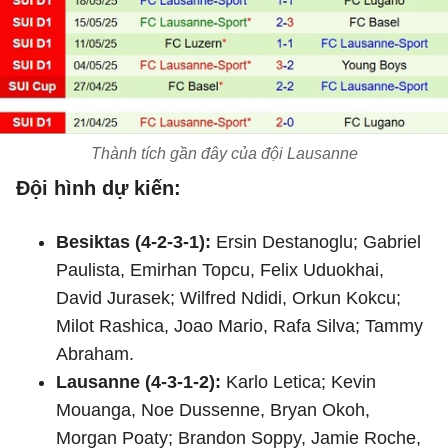
Thành tích gần đây của đội Lausanne
Đội hình dự kiến:
Besiktas (4-2-3-1):
Ersin Destanoglu; Gabriel
Paulista, Emirhan Topcu, Felix Uduokhai,
David Jurasek; Wilfred Ndidi, Orkun Kokcu;
Milot Rashica, Joao Mario, Rafa Silva; Tammy
Abraham.
Lausanne (4-3-1-2):
Karlo Letica; Kevin
Mouanga, Noe Dussenne, Bryan Okoh,
Morgan Poaty; Brandon Soppy, Jamie Roche,