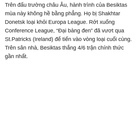
Trên đấu trường châu Âu, hành trình của Besiktas
mùa này không hề bằng phẳng. Họ bị Shakhtar
Donetsk loại khỏi Europa League. Rớt xuống
Conference League, “Đại bàng đen” đã vươt qua
St.Patricks (Ireland) để tiến vào vòng loại cuối cùng.
Trên sân nhà, Besiktas thắng 4/6 trận chính thức
gần nhất.