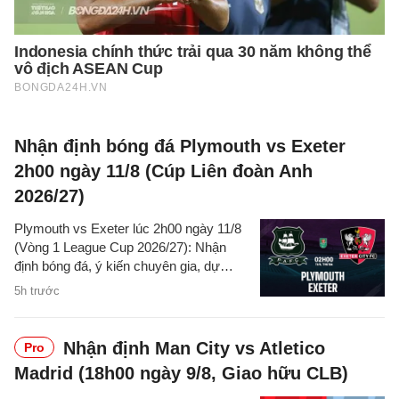
Nhận định bóng đá Plymouth vs Exeter
2h00 ngày 11/8 (Cúp Liên đoàn Anh
2026/27)
Plymouth vs Exeter lúc 2h00 ngày 11/8
(Vòng 1 League Cup 2026/27): Nhận
định bóng đá, ý kiến chuyên gia, dự
đoán kết quả, phân tích trận đấu, thống
5h trước
kê về phong độ hai đội.
Nhận định Man City vs Atletico
Pro
Madrid (18h00 ngày 9/8, Giao hữu CLB)