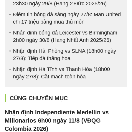
23h30 ngày 29/8 (Hạng 2 Đức 2025/26)
Điểm tin bóng đá sáng ngày 27/8: Man United
chi 17 triệu bảng mua thủ môn
Nhận định bóng đá Leicester vs Birmingham
2h00 ngày 30/8 (Hạng Nhất Anh 2025/26)
Nhận định Hải Phòng vs SLNA (18h00 ngày
27/8): Tiếp đà thăng hoa
Nhận định Hà Tĩnh vs Thanh Hóa (18h00
ngày 27/8): Cắt mạch toàn hòa
CÙNG CHUYÊN MỤC
Nhận định Independiente Medellin vs
Millonarios 6h00 ngày 11/8 (VĐQG
Colombia 2026)