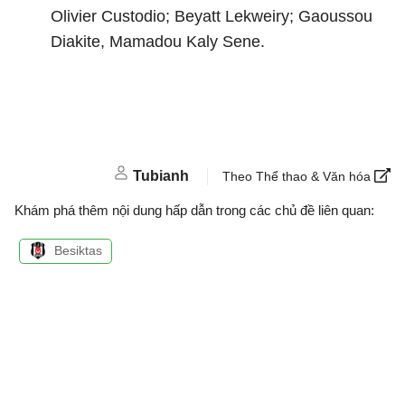
Olivier Custodio; Beyatt Lekweiry; Gaoussou
Diakite, Mamadou Kaly Sene.
Tubianh
Theo Thể thao & Văn hóa
Khám phá thêm nội dung hấp dẫn trong các chủ đề liên quan:
Besiktas