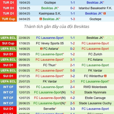
Thành tích gần đây của đội Besiktas