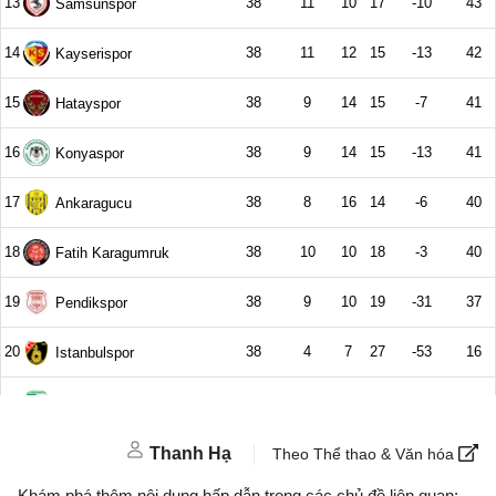
Thanh Hạ
Theo Thể thao & Văn hóa
Khám phá thêm nội dung hấp dẫn trong các chủ đề liên quan: