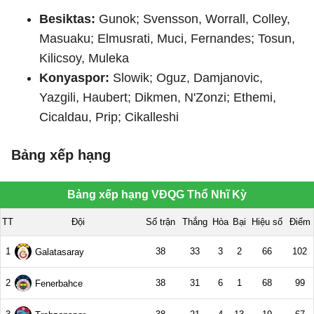
Besiktas:
Gunok; Svensson, Worrall, Colley,
Masuaku; Elmusrati, Muci, Fernandes; Tosun,
Kilicsoy, Muleka
Konyaspor:
Slowik; Oguz, Damjanovic,
Yazgili, Haubert; Dikmen, N'Zonzi; Ethemi,
Cicaldau, Prip; Cikalleshi
Bảng xếp hạng