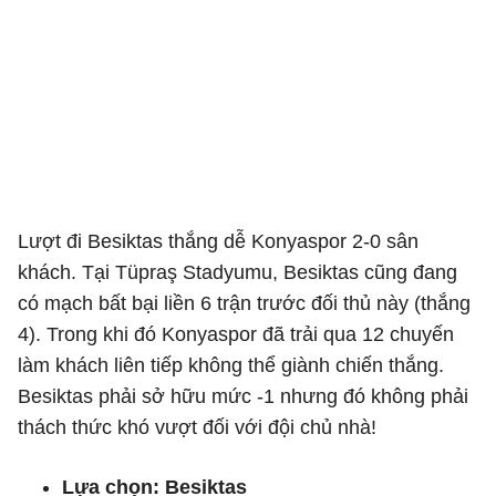
Lượt đi Besiktas thắng dễ Konyaspor 2-0 sân
khách. Tại Tüpraş Stadyumu, Besiktas cũng đang
có mạch bất bại liền 6 trận trước đối thủ này (thắng
4). Trong khi đó Konyaspor đã trải qua 12 chuyến
làm khách liên tiếp không thể giành chiến thắng.
Besiktas phải sở hữu mức -1 nhưng đó không phải
thách thức khó vượt đối với đội chủ nhà!
Lựa chọn: Besiktas