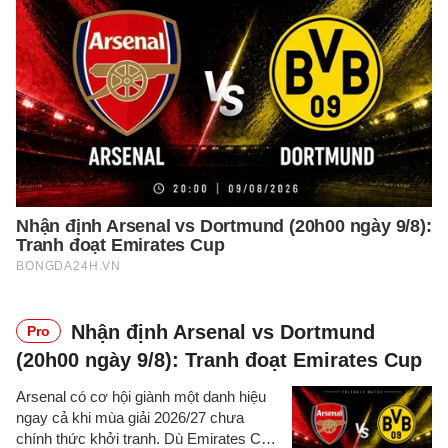
Nhận định Arsenal vs Dortmund
Pro
(20h00 ngày 9/8): Tranh đoạt Emirates Cup
Arsenal có cơ hội giành một danh hiệu
ngay cả khi mùa giải 2026/27 chưa
chính thức khởi tranh. Dù Emirates Cup