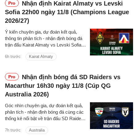
Nhận định Kairat Almaty vs Levski
Pro
Sofia 22h00 ngày 11/8 (Champions League
2026/27)
Ý kiến chuyên gia, dự đoán kết quả,
thông tin phân tích - nhận định bóng đá
trận đấu Kairat Almaty vs Levski Sofia
cúp C1/UEFA Champions League
6h trước
Kairat Almaty
2026/27 hôm nay.
Nhận định bóng đá SD Raiders vs
Pro
Macarthur 16h30 ngày 11/8 (Cúp QG
Australia 2026)
Góc nhìn chuyên gia, dự đoán kết quả,
phân tích - nhận định bóng đá cùng các
thống kê nổi bật về trận đấu SD Raiders
vs Macarthur cúp quốc gia Australia
7h trước
Australia
hôm nay.