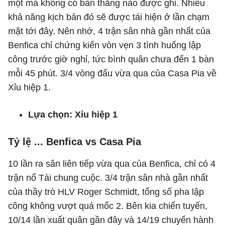
một mà không có bàn thắng nào được ghi. Nhiều
khả năng kịch bản đó sẽ được tái hiện ở lần chạm
mặt tới đây. Nên nhớ, 4 trận sân nhà gần nhất của
Benfica chỉ chứng kiến vỏn vẹn 3 tình huống lập
công trước giờ nghỉ, tức bình quân chưa đến 1 bàn
mỗi 45 phút. 3/4 vòng đấu vừa qua của Casa Pia về
Xỉu hiệp 1.
Lựa chọn: Xỉu hiệp 1
Tỷ lệ ... Benfica vs Casa Pia
10 lần ra sân liên tiếp vừa qua của Benfica, chỉ có 4
trận nổ Tài chung cuộc. 3/4 trận sân nhà gần nhất
của thầy trò HLV Roger Schmidt, tổng số pha lập
công không vượt quá mốc 2. Bên kia chiến tuyến,
10/14 lần xuất quân gần đây và 14/19 chuyến hành