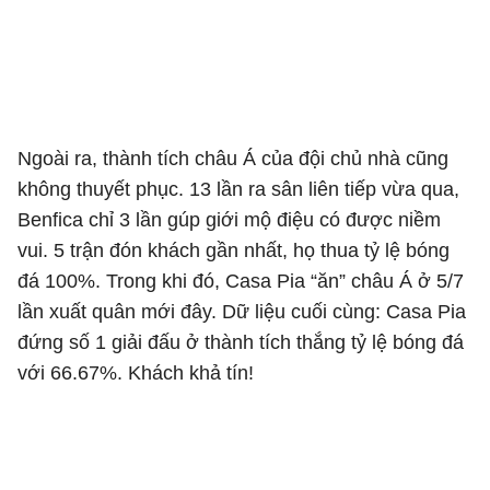
Ngoài ra, thành tích châu Á của đội chủ nhà cũng
không thuyết phục. 13 lần ra sân liên tiếp vừa qua,
Benfica chỉ 3 lần gúp giới mộ điệu có được niềm
vui. 5 trận đón khách gần nhất, họ thua tỷ lệ bóng
đá 100%. Trong khi đó, Casa Pia “ăn” châu Á ở 5/7
lần xuất quân mới đây. Dữ liệu cuối cùng: Casa Pia
đứng số 1 giải đấu ở thành tích thắng tỷ lệ bóng đá
với 66.67%. Khách khả tín!