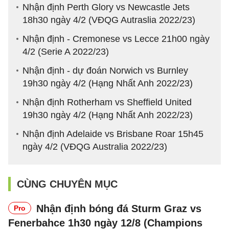
Nhận định Perth Glory vs Newcastle Jets
18h30 ngày 4/2 (VĐQG Autraslia 2022/23)
Nhận định - Cremonese vs Lecce 21h00 ngày
4/2 (Serie A 2022/23)
Nhận định - dự đoán Norwich vs Burnley
19h30 ngày 4/2 (Hạng Nhất Anh 2022/23)
Nhận định Rotherham vs Sheffield United
19h30 ngày 4/2 (Hạng Nhất Anh 2022/23)
Nhận định Adelaide vs Brisbane Roar 15h45
ngày 4/2 (VĐQG Australia 2022/23)
CÙNG CHUYÊN MỤC
Nhận định bóng đá Sturm Graz vs
Pro
Fenerbahce 1h30 ngày 12/8 (Champions