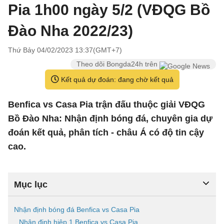
Pia 1h00 ngày 5/2 (VĐQG Bồ
Đào Nha 2022/23)
Thứ Bảy 04/02/2023 13:37(GMT+7)
Theo dõi Bongda24h trên
Kết quả dự đoán: đang chờ kết quả
Benfica vs Casa Pia trận đấu thuộc giải VĐQG
Bồ Đào Nha: Nhận định bóng đá, chuyên gia dự
đoán kết quả, phân tích - châu Á có độ tin cậy
cao.
Mục lục
Nhận định bóng đá Benfica vs Casa Pia
Nhận định hiệp 1 Benfica vs Casa Pia