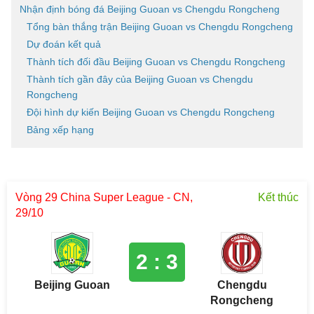
Nhận định bóng đá Beijing Guoan vs Chengdu Rongcheng
Tổng bàn thắng trận Beijing Guoan vs Chengdu Rongcheng
Dự đoán kết quả
Thành tích đối đầu Beijing Guoan vs Chengdu Rongcheng
Thành tích gần đây của Beijing Guoan vs Chengdu
Rongcheng
Đội hình dự kiến Beijing Guoan vs Chengdu Rongcheng
Bảng xếp hạng