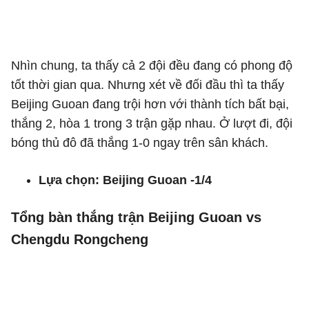
Nhìn chung, ta thấy cả 2 đội đều đang có phong độ
tốt thời gian qua. Nhưng xét về đối đầu thì ta thấy
Beijing Guoan đang trội hơn với thành tích bất bại,
thắng 2, hòa 1 trong 3 trận gặp nhau. Ở lượt đi, đội
bóng thủ đô đã thắng 1-0 ngay trên sân khách.
Lựa chọn:
Beijing Guoan -1/4
Tổng bàn thắng trận Beijing Guoan vs
Chengdu Rongcheng