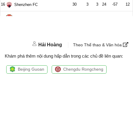
Hải Hoàng
Theo Thể thao & Văn hóa
Khám phá thêm nội dung hấp dẫn trong các chủ đề liên quan:
Beijing Guoan
Chengdu Rongcheng