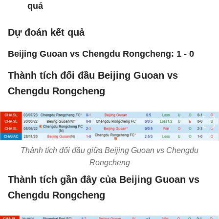
quả
Dự đoán kết quả
Beijing Guoan vs Chengdu Rongcheng: 1 - 0
Thành tích đối đầu Beijing Guoan vs
Chengdu Rongcheng
Thành tích đối đầu giữa Beijing Guoan vs Chengdu
Rongcheng
Thành tích gần đây của Beijing Guoan vs
Chengdu Rongcheng