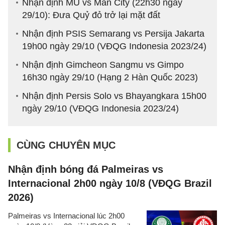
Nhận định MU vs Man City (22h30 ngày
29/10): Đưa Quỷ đỏ trở lại mặt đất
Nhận định PSIS Semarang vs Persija Jakarta
19h00 ngày 29/10 (VĐQG Indonesia 2023/24)
Nhận định Gimcheon Sangmu vs Gimpo
16h30 ngày 29/10 (Hạng 2 Hàn Quốc 2023)
Nhận định Persis Solo vs Bhayangkara 15h00
ngày 29/10 (VĐQG Indonesia 2023/24)
CÙNG CHUYÊN MỤC
Nhận định bóng đá Palmeiras vs
Internacional 2h00 ngày 10/8 (VĐQG Brazil
2026)
Palmeiras vs Internacional lúc 2h00