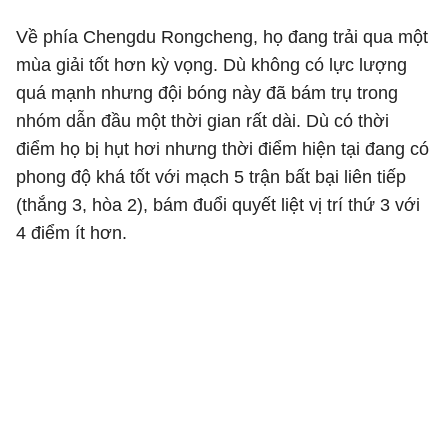
Về phía Chengdu Rongcheng, họ đang trải qua một
mùa giải tốt hơn kỳ vọng. Dù không có lực lượng
quá mạnh nhưng đội bóng này đã bám trụ trong
nhóm dẫn đầu một thời gian rất dài. Dù có thời
điểm họ bị hụt hơi nhưng thời điểm hiện tại đang có
phong độ khá tốt với mạch 5 trận bất bại liên tiếp
(thắng 3, hòa 2), bám đuổi quyết liệt vị trí thứ 3 với
4 điểm ít hơn.