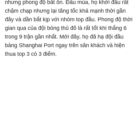
nhưng phong độ bất ổn. Đầu mùa, họ khởi đầu rất
chậm chạp nhưng lại tăng tốc khá mạnh thời gần
đây và dần bắt kịp với nhóm top đầu. Phong độ thời
gian qua của đội bóng thủ đô là rất tốt khi thắng 6
trong 9 trận gần nhất. Mới đây, họ đã hạ đội đầu
bảng Shanghai Port ngay trên sân khách và hiện
thua top 3 có 3 điểm.