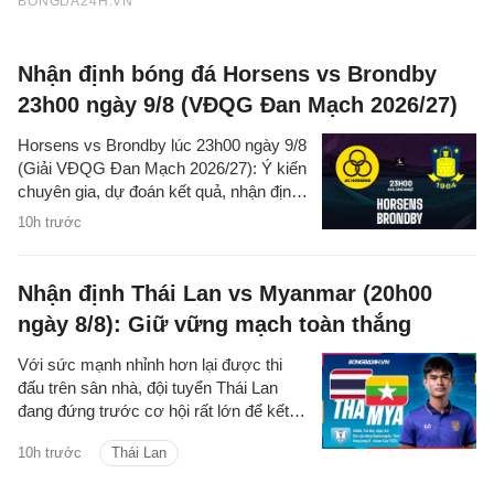
Nhận định bóng đá Horsens vs Brondby
23h00 ngày 9/8 (VĐQG Đan Mạch 2026/27)
Horsens vs Brondby lúc 23h00 ngày 9/8
(Giải VĐQG Đan Mạch 2026/27): Ý kiến
chuyên gia, dự đoán kết quả, nhận định
- phân tích trận đấu, thống kê chi tiết về
10h trước
hai đội.
Nhận định Thái Lan vs Myanmar (20h00
ngày 8/8): Giữ vững mạch toàn thắng
Với sức mạnh nhỉnh hơn lại được thi
đấu trên sân nhà, đội tuyển Thái Lan
đang đứng trước cơ hội rất lớn để kết
thúc vòng bảng ASEAN Cup 2026 với 4
10h trước
Thái Lan
trận toàn thắng.