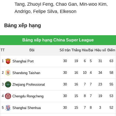
Tang, Zhuoyi Feng, Chao Gan, Min-woo Kim,
Andrigo, Felipe Silva, Elkeson
Bảng xếp hạng