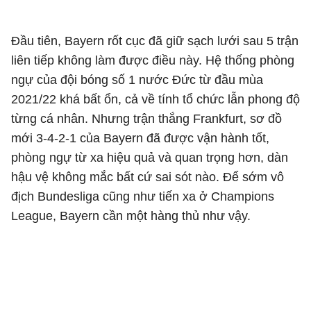
Đầu tiên, Bayern rốt cục đã giữ sạch lưới sau 5 trận
liên tiếp không làm được điều này. Hệ thống phòng
ngự của đội bóng số 1 nước Đức từ đầu mùa
2021/22 khá bất ổn, cả về tính tổ chức lẫn phong độ
từng cá nhân. Nhưng trận thắng Frankfurt, sơ đồ
mới 3-4-2-1 của Bayern đã được vận hành tốt,
phòng ngự từ xa hiệu quả và quan trọng hơn, dàn
hậu vệ không mắc bất cứ sai sót nào. Để sớm vô
địch Bundesliga cũng như tiến xa ở Champions
League, Bayern cần một hàng thủ như vậy.