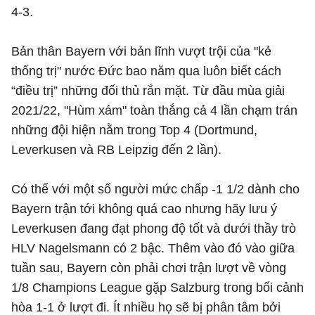
4-3.
Bản thân Bayern với bản lĩnh vượt trội của "kẻ
thống trị" nước Đức bao năm qua luôn biết cách
“điều trị” những đối thủ rắn mặt. Từ đầu mùa giải
2021/22, "Hùm xám" toàn thắng cả 4 lần chạm trán
những đội hiện nằm trong Top 4 (Dortmund,
Leverkusen và RB Leipzig đến 2 lần).
Có thể với một số người mức chấp -1 1/2 dành cho
Bayern trận tới không quá cao nhưng hãy lưu ý
Leverkusen đang đạt phong độ tốt và dưới thầy trò
HLV Nagelsmann có 2 bậc. Thêm vào đó vào giữa
tuần sau, Bayern còn phải chơi trận lượt về vòng
1/8 Champions League gặp Salzburg trong bối cảnh
hòa 1-1 ở lượt đi. Ít nhiều họ sẽ bị phân tâm bởi