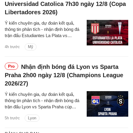
Universidad Catolica 7h30 ngày 12/8 (Copa
Libertadores 2026)
Ý kiến chuyên gia, dự đoán kết quả,
thông tin phân tích - nhận định bóng đá
trận đấu Estudiantes La Plata vs
Universidad Catolica cúp C1 Nam
4h trước
Mỹ
Mỹ/Copa Libertadores 2026 hôm nay.
Nhận định bóng đá Lyon vs Sparta
Pro
Praha 2h00 ngày 12/8 (Champions League
2026/27)
Ý kiến chuyên gia, dự đoán kết quả,
thông tin phân tích - nhận định bóng đá
trận đấu Lyon vs Sparta Praha cúp
C1/UEFA Champions League 2026/27
5h trước
Lyon
hôm nay.