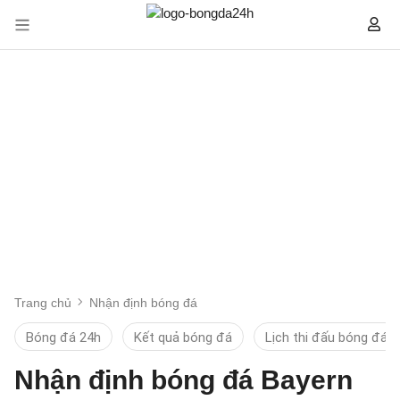
Trang chủ
Nhận định bóng đá
Bóng đá 24h
Kết quả bóng đá
Lịch thi đấu bóng đá
Nhận định bóng đá Bayern