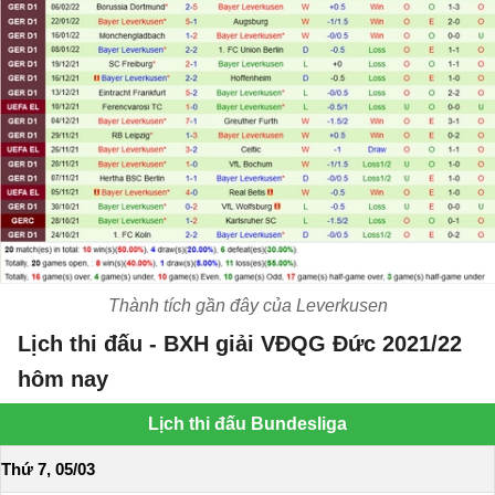
Thành tích gần đây của Leverkusen
Lịch thi đấu - BXH giải VĐQG Đức 2021/22
hôm nay