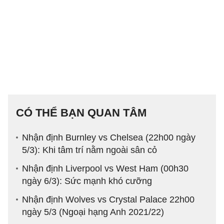
CÓ THỂ BẠN QUAN TÂM
Nhận định Burnley vs Chelsea (22h00 ngày
5/3): Khi tâm trí nằm ngoài sân cỏ
Nhận định Liverpool vs West Ham (00h30
ngày 6/3): Sức mạnh khó cưỡng
Nhận định Wolves vs Crystal Palace 22h00
ngày 5/3 (Ngoại hạng Anh 2021/22)