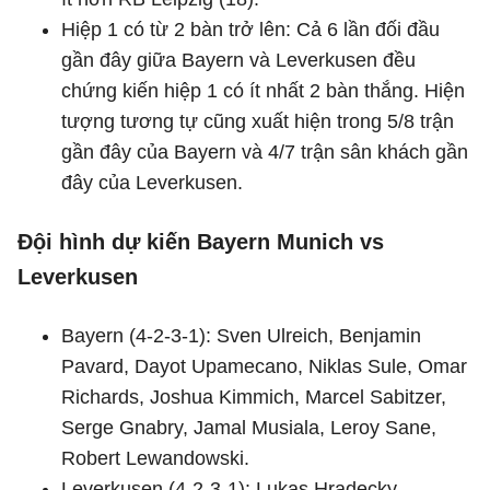
Hiệp 1 có từ 2 bàn trở lên: Cả 6 lần đối đầu
gần đây giữa Bayern và Leverkusen đều
chứng kiến hiệp 1 có ít nhất 2 bàn thắng. Hiện
tượng tương tự cũng xuất hiện trong 5/8 trận
gần đây của Bayern và 4/7 trận sân khách gần
đây của Leverkusen.
Đội hình dự kiến Bayern Munich vs
Leverkusen
Bayern (4-2-3-1): Sven Ulreich, Benjamin
Pavard, Dayot Upamecano, Niklas Sule, Omar
Richards, Joshua Kimmich, Marcel Sabitzer,
Serge Gnabry, Jamal Musiala, Leroy Sane,
Robert Lewandowski.
Leverkusen (4-2-3-1): Lukas Hradecky,