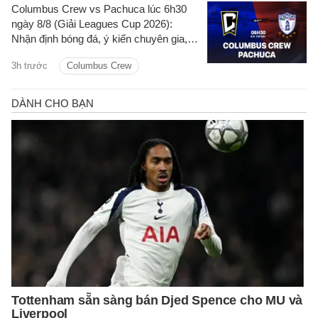
Columbus Crew vs Pachuca lúc 6h30
ngày 8/8 (Giải Leagues Cup 2026):
Nhận định bóng đá, ý kiến chuyên gia,
dự đoán kết quả, phân tích - thống kê
3h trước
Columbus Crew
trận đấu.