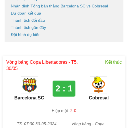
Nhận định Tổng bàn thắng Barcelona SC vs Cobresal
Dự đoán kết quả
Thành tích đối đầu
Thành tích gần đây
Đội hình dự kiến