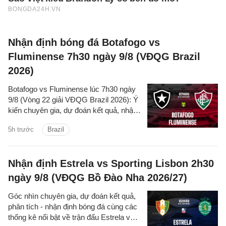
Nhận định bóng đá Botafogo vs
Fluminense 7h30 ngày 9/8 (VĐQG Brazil
2026)
Botafogo vs Fluminense lúc 7h30 ngày
9/8 (Vòng 22 giải VĐQG Brazil 2026): Ý
kiến chuyên gia, dự đoán kết quả, nhận
định - phân tích trận đấu, thống kê chi
5h trước
Brazil
tiết về hai đội.
Nhận định Estrela vs Sporting Lisbon 2h30
ngày 9/8 (VĐQG Bồ Đào Nha 2026/27)
Góc nhìn chuyên gia, dự đoán kết quả,
phân tích - nhận định bóng đá cùng các
thống kê nổi bật về trận đấu Estrela vs