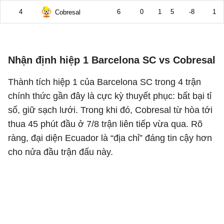
Nhận định hiệp 1 Barcelona SC vs Cobresal
Thành tích hiệp 1 của Barcelona SC trong 4 trận
chính thức gần đây là cực kỳ thuyết phục: bất bại tỉ
số, giữ sạch lưới. Trong khi đó, Cobresal từ hòa tới
thua 45 phút đầu ở 7/8 trận liên tiếp vừa qua. Rõ
ràng, đại diện Ecuador là “địa chỉ” đáng tin cậy hơn
cho nửa đầu trận đấu này.