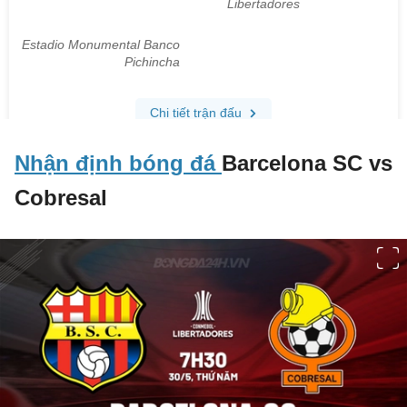
Nhận định bóng đá
Barcelona SC vs
Cobresal