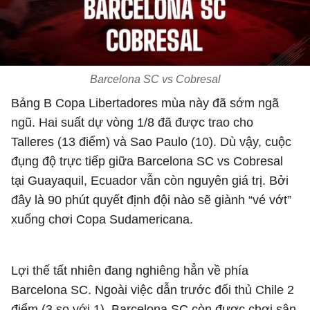
Barcelona SC vs Cobresal
Bảng B Copa Libertadores mùa này đã sớm ngã
ngũ. Hai suất dự vòng 1/8 đã được trao cho
Talleres (13 điểm) và Sao Paulo (10). Dù vậy, cuộc
đụng độ trực tiếp giữa Barcelona SC vs Cobresal
tại Guayaquil, Ecuador vẫn còn nguyên giá trị. Bởi
đây là 90 phút quyết định đội nào sẽ giành “vé vớt”
xuống chơi Copa Sudamericana.
Lợi thế tất nhiên đang nghiêng hẳn về phía
Barcelona SC. Ngoài việc dẫn trước đối thủ Chile 2
điểm (3 so với 1), Barcelona SC còn được chơi sân