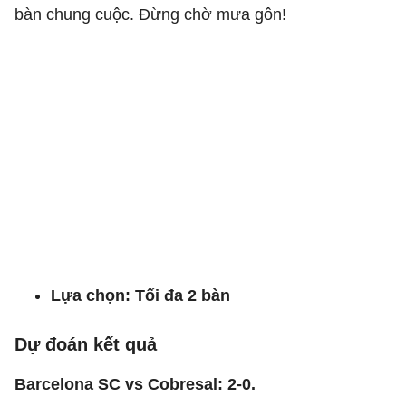
bàn chung cuộc. Đừng chờ mưa gôn!
Lựa chọn: Tối đa 2 bàn
Dự đoán kết quả
Barcelona SC vs Cobresal: 2-0.