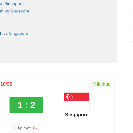
vs Singapore
sh vs Singapore
h vs Singapore