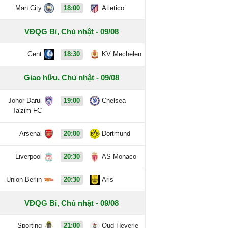
Man City
18:00
Atletico
VĐQG Bỉ, Chủ nhật - 09/08
Gent
18:30
KV Mechelen
Giao hữu, Chủ nhật - 09/08
Johor Darul
19:00
Chelsea
Ta'zim FC
Arsenal
20:00
Dortmund
Liverpool
20:30
AS Monaco
Union Berlin
20:30
Aris
VĐQG Bỉ, Chủ nhật - 09/08
Sporting
21:00
Oud-Heverle