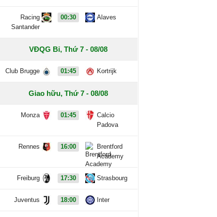
Racing
00:30
Alaves
Santander
VĐQG Bỉ, Thứ 7 - 08/08
Club Brugge
01:45
Kortrijk
Giao hữu, Thứ 7 - 08/08
Monza
01:45
Calcio
Padova
Rennes
16:00
Brentford
Academy
Freiburg
17:30
Strasbourg
Juventus
18:00
Inter