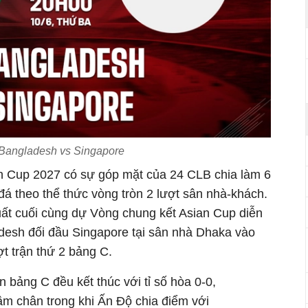
Bangladesh vs Singapore
an Cup 2027 có sự góp mặt của 24 CLB chia làm 6
đá theo thể thức vòng tròn 2 lượt sân nhà-khách.
uất cuối cùng dự Vòng chung kết Asian Cup diễn
adesh đối đầu Singapore tại sân nhà Dhaka vào
ợt trận thứ 2 bảng C.
 bảng C đều kết thúc với tỉ số hòa 0-0,
m chân trong khi Ấn Độ chia điểm với