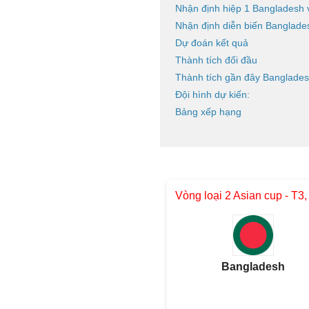
Nhận định hiệp 1 Bangladesh 
Nhận định diễn biến Banglade
Dự đoán kết quả
Thành tích đối đầu
Thành tích gần đây Banglades
Đội hình dự kiến:
Bảng xếp hạng