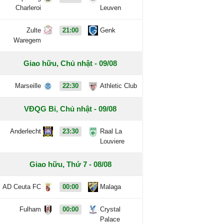
Charleroi
Leuven
Zulte
21:00
Genk
Waregem
Giao hữu, Chủ nhật - 09/08
Marseille
22:30
Athletic Club
VĐQG Bỉ, Chủ nhật - 09/08
Anderlecht
23:30
Raal La
Louviere
Giao hữu, Thứ 7 - 08/08
AD Ceuta FC
00:00
Malaga
Fulham
00:00
Crystal
Palace