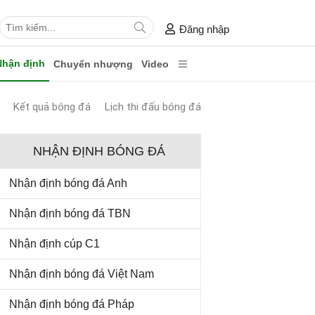
Đăng nhập
Nhận định
Chuyển nhượng
Video
Kết quả bóng đá
Lịch thi đấu bóng đá
NHẬN ĐỊNH BÓNG ĐÁ
Nhận định bóng đá Anh
Nhận định bóng đá TBN
Nhận định cúp C1
Nhận định bóng đá Việt Nam
Nhận định bóng đá Pháp