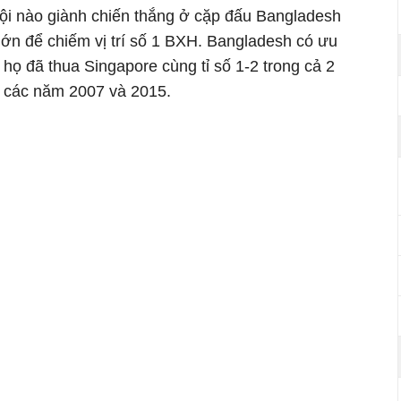
đội nào giành chiến thắng ở cặp đấu Bangladesh
lớn để chiếm vị trí số 1 BXH. Bangladesh có ưu
 họ đã thua Singapore cùng tỉ số 1-2 trong cả 2
o các năm 2007 và 2015.