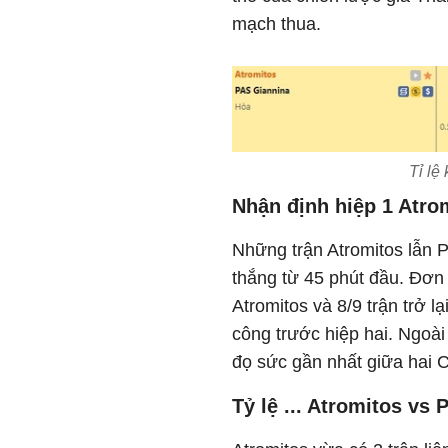
mạch thua.
Tỉ lệ
Nhận định hiệp 1 Atro
Những trận Atromitos lẫn 
thắng từ 45 phút đầu. Đơn 
Atromitos và 8/9 trận trở l
công trước hiệp hai. Ngoài
đọ sức gần nhất giữa hai 
Tỷ lệ ... Atromitos vs