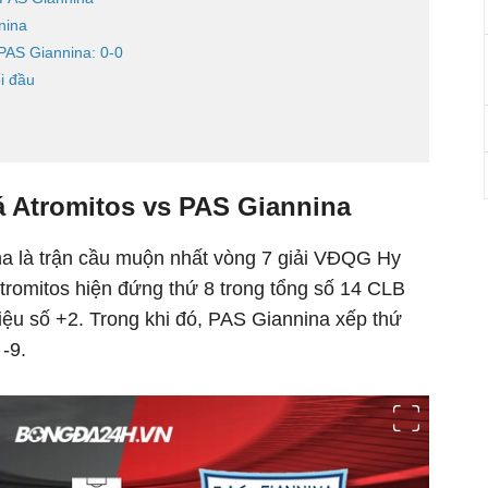
nina
PAS Giannina: 0-0
i đầu
 Atromitos vs PAS Giannina
a là trận cầu muộn nhất vòng 7 giải VĐQG Hy
tromitos hiện đứng thứ 8 trong tổng số 14 CLB
iệu số +2. Trong khi đó, PAS Giannina xếp thứ
 -9.