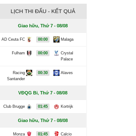
LỊCH THI ĐẤU - KẾT QUẢ
Giao hữu, Thứ 7 - 08/08
AD Ceuta FC
00:00
Malaga
Fulham
00:00
Crystal
Palace
Racing
00:30
Alaves
Santander
VĐQG Bỉ, Thứ 7 - 08/08
Club Brugge
01:45
Kortrijk
Giao hữu, Thứ 7 - 08/08
Monza
01:45
Calcio