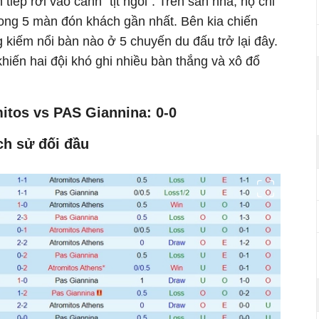
 tiếp rơi vào cảnh "tịt ngòi". Trên sân nhà, họ chỉ
trong 5 màn đón khách gần nhất. Bên kia chiến
kiếm nổi bàn nào ở 5 chuyến du đấu trở lại đây.
hiến hai đội khó ghi nhiều bàn thắng và xô đổ
itos vs PAS Giannina: 0-0
ch sử đối đầu