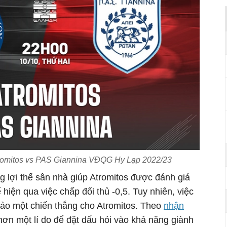
romitos vs PAS Giannina VĐQG Hy Lạp 2022/23
g lợi thế sân nhà giúp Atromitos được đánh giá
hiện qua việc chấp đối thủ -0,5. Tuy nhiên, việc
ảo một chiến thắng cho Atromitos. Theo
nhận
 hơn một lí do để đặt dấu hỏi vào khả năng giành