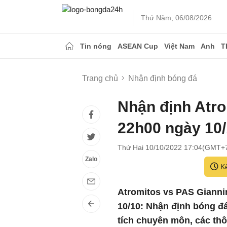
Thứ Năm, 06/08/2026
Tin nóng
ASEAN Cup
Việt Nam
Anh
T
Trang chủ
Nhận định bóng đá
Nhận định Atro
22h00 ngày 10
Thứ Hai 10/10/2022 17:04(GMT+
Zalo
Kế
Atromitos vs PAS Gianni
10/10: Nhận định bóng đá
tích chuyên môn, các thô