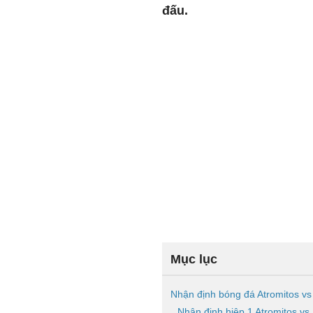
đấu.
Mục lục
Nhận định bóng đá Atromitos v
Nhận định hiệp 1 Atromitos vs