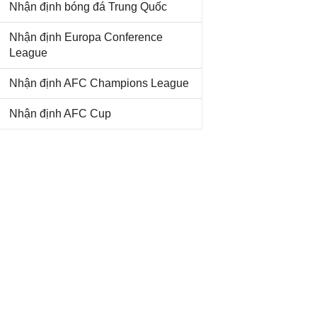
Nhận định bóng đá Trung Quốc
Nhận định Europa Conference
League
Nhận định AFC Champions League
Nhận định AFC Cup