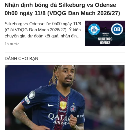
Nhận định bóng đá Silkeborg vs Odense
0h00 ngày 11/8 (VĐQG Đan Mạch 2026/27)
Silkeborg vs Odense lúc 0h00 ngày 11/8
(Giải VĐQG Đan Mạch 2026/27): Ý kiến
chuyên gia, dự đoán kết quả, nhận định
- phân tích trận đấu, thống kê chi tiết về
1h trước
hai đội.