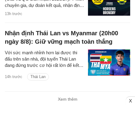
chuyên gia, dự đoán kết quả, nhận định
- phân tích trận đấu, thống kê chi tiết về
13h trước
hai đội.
Nhận định Thái Lan vs Myanmar (20h00
ngày 8/8): Giữ vững mạch toàn thắng
Với sức mạnh nhỉnh hơn lại được thi
đấu trên sân nhà, đội tuyển Thái Lan
đang đứng trước cơ hội rất lớn để kết
thúc vòng bảng ASEAN Cup 2026 với 4
14h trước
Thái Lan
trận toàn thắng.
Xem thêm
X
NHẬN ĐỊNH BÓNG ĐÁ
Nhận định bóng đá Anh