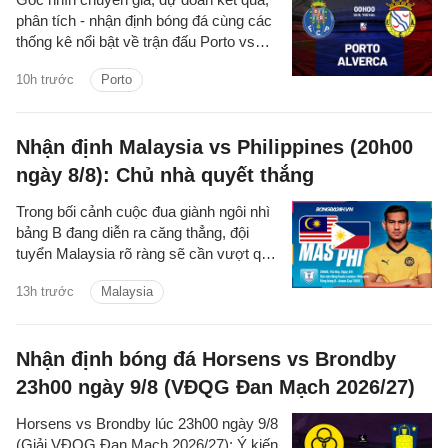
phân tích - nhận định bóng đá cùng các
thống kê nổi bật về trận đấu Porto vs
Alverca thuộc giải VĐQG Bồ Đào Nha
10h trước
Porto
2026/27 đêm nay.
Nhận định Malaysia vs Philippines (20h00
ngày 8/8): Chủ nhà quyết thắng
Trong bối cảnh cuộc đua giành ngôi nhì
bảng B đang diễn ra căng thẳng, đội
tuyển Malaysia rõ ràng sẽ cần vượt qua
Philippines để chắc suất đi tiếp.
13h trước
Malaysia
Nhận định bóng đá Horsens vs Brondby
23h00 ngày 9/8 (VĐQG Đan Mạch 2026/27)
Horsens vs Brondby lúc 23h00 ngày 9/8
(Giải VĐQG Đan Mạch 2026/27): Ý kiến