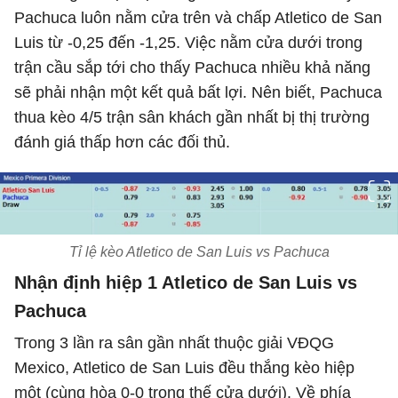
Pachuca luôn nằm cửa trên và chấp Atletico de San
Luis từ -0,25 đến -1,25. Việc nằm cửa dưới trong
trận cầu sắp tới cho thấy Pachuca nhiều khả năng
sẽ phải nhận một kết quả bất lợi. Nên biết, Pachuca
thua kèo 4/5 trận sân khách gần nhất bị thị trường
đánh giá thấp hơn các đối thủ.
Tỉ lệ kèo Atletico de San Luis vs Pachuca
Nhận định hiệp 1 Atletico de San Luis vs
Pachuca
Trong 3 lần ra sân gần nhất thuộc giải VĐQG
Mexico, Atletico de San Luis đều thắng kèo hiệp
một (cùng hòa 0-0 trong thế cửa dưới). Về phía