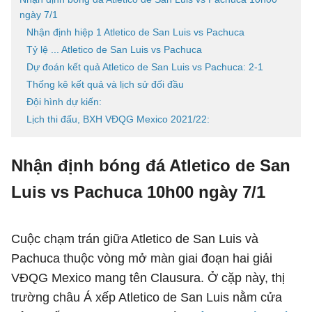
ngày 7/1
Nhận định hiệp 1 Atletico de San Luis vs Pachuca
Tỷ lệ ... Atletico de San Luis vs Pachuca
Dự đoán kết quả Atletico de San Luis vs Pachuca: 2-1
Thống kê kết quả và lịch sử đối đầu
Đội hình dự kiến:
Lịch thi đấu, BXH VĐQG Mexico 2021/22:
Nhận định bóng đá Atletico de San
Luis vs Pachuca 10h00 ngày 7/1
Cuộc chạm trán giữa Atletico de San Luis và
Pachuca thuộc vòng mở màn giai đoạn hai giải
VĐQG Mexico mang tên Clausura. Ở cặp này, thị
trường châu Á xếp Atletico de San Luis nằm cửa