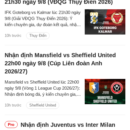
21h30 ngày 9/8 (VĐQG Thụy Điển 2026)
IFK Goteborg vs Kalmar lúc 21h30 ngày
9/8 (Giải VĐQG Thụy Điển 2026): Ý
kiến chuyên gia, dự đoán kết quả, nhận
định - phân tích trận đấu, thống kê chi
10h trước
Thụy Điển
tiết về hai đội.
Nhận định Mansfield vs Sheffield United
22h00 ngày 9/8 (Cúp Liên đoàn Anh
2026/27)
Mansfield vs Sheffield United lúc 22h00
ngày 9/8 (Vòng 1 League Cup 2026/27):
Nhận định bóng đá, ý kiến chuyên gia,
dự đoán kết quả, phân tích trận đấu,
10h trước
Sheffield United
thống kê về phong độ hai đội.
Nhận định Juventus vs Inter Milan
Pro