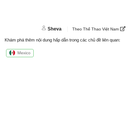
Sheva
Theo Thể Thao Việt Nam
Khám phá thêm nội dung hấp dẫn trong các chủ đề liên quan:
Mexico