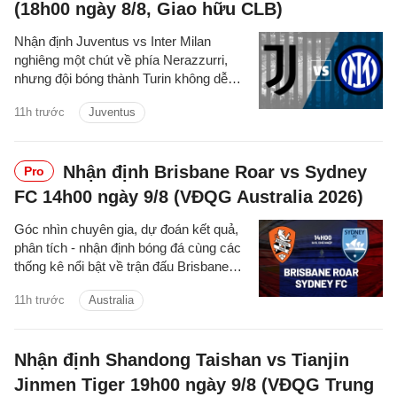
(18h00 ngày 8/8, Giao hữu CLB)
Nhận định Juventus vs Inter Milan
nghiêng một chút về phía Nerazzurri,
nhưng đội bóng thành Turin không dễ
dàng chấp nhận thất bại.
11h trước
Juventus
Nhận định Brisbane Roar vs Sydney
Pro
FC 14h00 ngày 9/8 (VĐQG Australia 2026)
Góc nhìn chuyên gia, dự đoán kết quả,
phân tích - nhận định bóng đá cùng các
thống kê nổi bật về trận đấu Brisbane
Roar vs Sydney FC cúp quốc gia
11h trước
Australia
Australia hôm nay.
Nhận định Shandong Taishan vs Tianjin
Jinmen Tiger 19h00 ngày 9/8 (VĐQG Trung