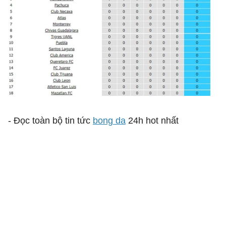
- Đọc toàn bộ tin tức
bong da
24h hot nhất