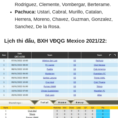
Rodriguez, Clemente, Vombergar, Berterame.
Pachuca:
Ustari, Cabral, Murillo, Catalan,
Herrera, Moreno, Chavez, Guzman, Gonzalez,
Sanchez, De la Rosa.
Lịch thi đấu, BXH VĐQG Mexico 2021/22: