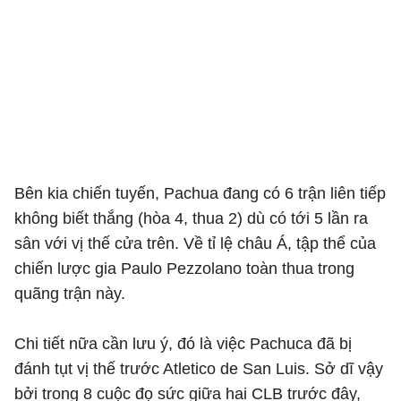
Bên kia chiến tuyến, Pachua đang có 6 trận liên tiếp
không biết thắng (hòa 4, thua 2) dù có tới 5 lần ra
sân với vị thế cửa trên. Về tỉ lệ châu Á, tập thể của
chiến lược gia Paulo Pezzolano toàn thua trong
quãng trận này.
Chi tiết nữa cần lưu ý, đó là việc Pachuca đã bị
đánh tụt vị thế trước Atletico de San Luis. Sở dĩ vậy
bởi trong 8 cuộc đọ sức giữa hai CLB trước đây,