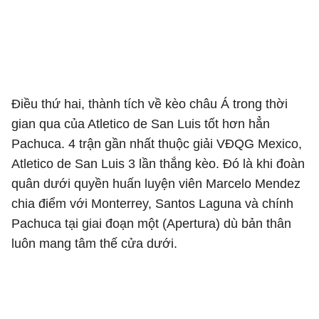
Điều thứ hai, thành tích về kèo châu Á trong thời
gian qua của Atletico de San Luis tốt hơn hẳn
Pachuca. 4 trận gần nhất thuộc giải VĐQG Mexico,
Atletico de San Luis 3 lần thắng kèo. Đó là khi đoàn
quân dưới quyền huấn luyện viên Marcelo Mendez
chia điểm với Monterrey, Santos Laguna và chính
Pachuca tại giai đoạn một (Apertura) dù bản thân
luôn mang tâm thế cửa dưới.