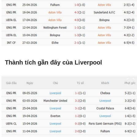
Thành tích gần đây của Liverpool