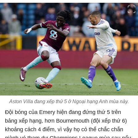
Aston Villa đang xếp thứ 5 ở Ngoại hạng Anh mùa này.
Đội bóng của Emery hiện đang đứng thứ 5 trên
bảng xếp hạng, hơn Bournemouth (đội xếp thứ 6)
khoảng cách 4 điểm, vì vậy họ có thể chắc chắn