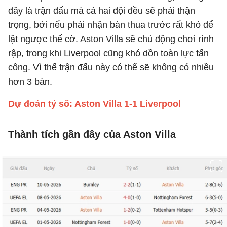
đây là trận đấu mà cả hai đội đều sẽ phải thận
trọng, bởi nếu phải nhận bàn thua trước rất khó để
lật ngược thế cờ. Aston Villa sẽ chủ động chơi rình
rập, trong khi Liverpool cũng khó dồn toàn lực tấn
công. Vì thế trận đấu này có thể sẽ không có nhiều
hơn 3 bàn.
Dự đoán tỷ số: Aston Villa 1-1 Liverpool
Thành tích gần đây của Aston Villa