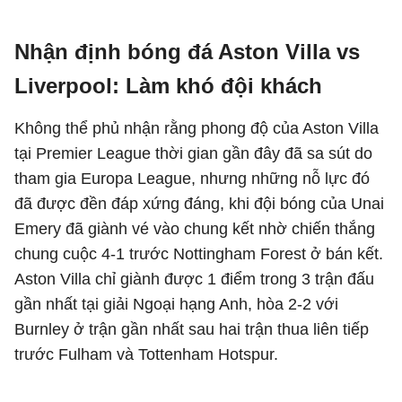
Nhận định bóng đá Aston Villa vs
Liverpool: Làm khó đội khách
Không thể phủ nhận rằng phong độ của Aston Villa
tại Premier League thời gian gần đây đã sa sút do
tham gia Europa League, nhưng những nỗ lực đó
đã được đền đáp xứng đáng, khi đội bóng của Unai
Emery đã giành vé vào chung kết nhờ chiến thắng
chung cuộc 4-1 trước Nottingham Forest ở bán kết.
Aston Villa chỉ giành được 1 điểm trong 3 trận đấu
gần nhất tại giải Ngoại hạng Anh, hòa 2-2 với
Burnley ở trận gần nhất sau hai trận thua liên tiếp
trước Fulham và Tottenham Hotspur.