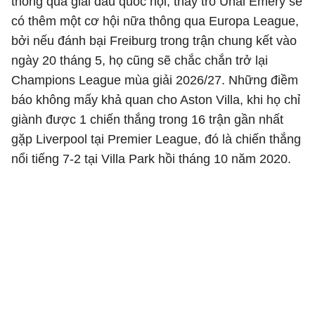
thông qua giải đấu quốc nội, thầy trò Unai Emery sẽ
có thêm một cơ hội nữa thông qua Europa League,
bởi nếu đánh bại Freiburg trong trận chung kết vào
ngày 20 tháng 5, họ cũng sẽ chắc chắn trở lại
Champions League mùa giải 2026/27. Những điềm
báo không mấy khả quan cho Aston Villa, khi họ chỉ
giành được 1 chiến thắng trong 16 trận gần nhất
gặp Liverpool tại Premier League, đó là chiến thắng
nổi tiếng 7-2 tại Villa Park hồi tháng 10 năm 2020.