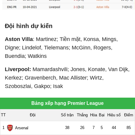
Đội hình dự kiến
Aston Villa
: Martinez; Tiền mặt, Konsa, Mings,
Digne; Lindelof, Tielemans; McGinn, Rogers,
Buendia; Watkins
Liverpool:
Mamardashvili; Jones, Konate, Van Dijk,
Kerkez; Gravenberch, Mac Allister; Wirtz,
Szoboszlai, Gakpo; Isak