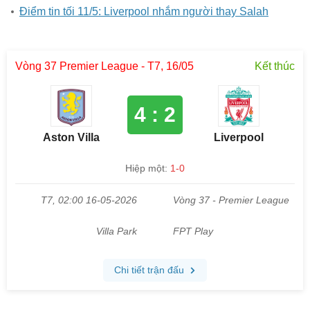
Điểm tin tối 11/5: Liverpool nhắm người thay Salah