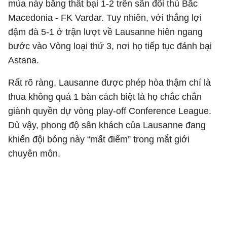
mùa này bằng thất bại 1-2 trên sân đối thủ Bắc
Macedonia - FK Vardar. Tuy nhiên, với thắng lợi
đậm đà 5-1 ở trận lượt về Lausanne hiên ngang
bước vào Vòng loại thứ 3, nơi họ tiếp tục đánh bại
Astana.
Rất rõ ràng, Lausanne được phép hòa thậm chí là
thua không quá 1 bàn cách biệt là họ chắc chắn
giành quyền dự vòng play-off Conference League.
Dù vậy, phong độ sân khách của Lausanne đang
khiến đội bóng này “mất điểm” trong mắt giới
chuyên môn.