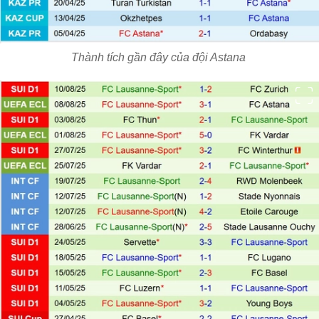
Thành tích gần đây của đội Astana