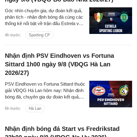
Góc nhìn chuyên gia, dự đoán kết quả,
phân tích - nhận định bóng đá cùng các
thống kê nổi bật về trận đấu Estrela vs
Sporting Lisbon thuộc giải VĐQG Bồ
4h trước
Sporting CP
Đào Nha 2026/27 đêm nay.
Nhận định PSV Eindhoven vs Fortuna
Sittard 1h00 ngày 9/8 (VĐQG Hà Lan
2026/27)
PSV Eindhoven vs Fortuna Sittard thuộc
giải VĐQG Hà Lan hôm nay: Nhận định
bóng đá, chuyên gia dự đoán kết quả,
thông tin phân tích tỷ số trận đấu.
6h trước
Hà Lan
Nhận định bóng đá Start vs Fredrikstad