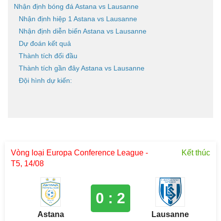
Nhận định bóng đá Astana vs Lausanne
Nhận định hiệp 1 Astana vs Lausanne
Nhận định diễn biến Astana vs Lausanne
Dự đoán kết quả
Thành tích đối đầu
Thành tích gần đây Astana vs Lausanne
Đội hình dự kiến: