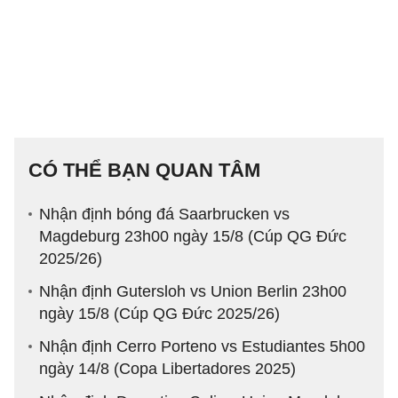
CÓ THỂ BẠN QUAN TÂM
Nhận định bóng đá Saarbrucken vs
Magdeburg 23h00 ngày 15/8 (Cúp QG Đức
2025/26)
Nhận định Gutersloh vs Union Berlin 23h00
ngày 15/8 (Cúp QG Đức 2025/26)
Nhận định Cerro Porteno vs Estudiantes 5h00
ngày 14/8 (Copa Libertadores 2025)