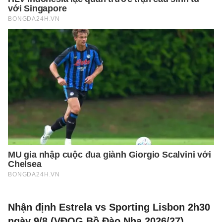
Nhận định Estrela vs Sporting Lisbon 2h30
ngày 9/8 (VĐQG Bồ Đào Nha 2026/27)