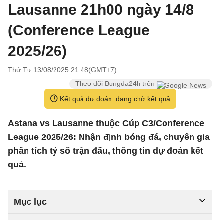
Lausanne 21h00 ngày 14/8
(Conference League
2025/26)
Thứ Tư 13/08/2025 21:48(GMT+7)
Theo dõi Bongda24h trên
Kết quả dự đoán: đang chờ kết quả
Astana vs Lausanne thuộc Cúp C3/Conference
League 2025/26: Nhận định bóng đá, chuyên gia
phân tích tỷ số trận đấu, thông tin dự đoán kết
quả.
Mục lục