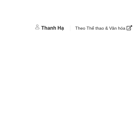
Thanh Hạ
Theo Thể thao & Văn hóa