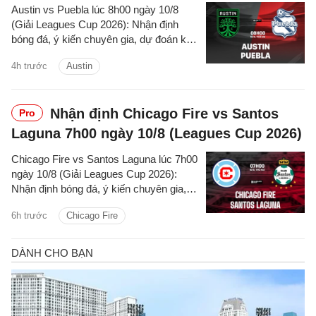
Austin vs Puebla lúc 8h00 ngày 10/8
(Giải Leagues Cup 2026): Nhận định
bóng đá, ý kiến chuyên gia, dự đoán kết
quả, phân tích - thống kê trận đấu.
4h trước
Austin
Nhận định Chicago Fire vs Santos
Pro
Laguna 7h00 ngày 10/8 (Leagues Cup 2026)
Chicago Fire vs Santos Laguna lúc 7h00
ngày 10/8 (Giải Leagues Cup 2026):
Nhận định bóng đá, ý kiến chuyên gia,
dự đoán kết quả, phân tích - thống kê
6h trước
Chicago Fire
trận đấu.