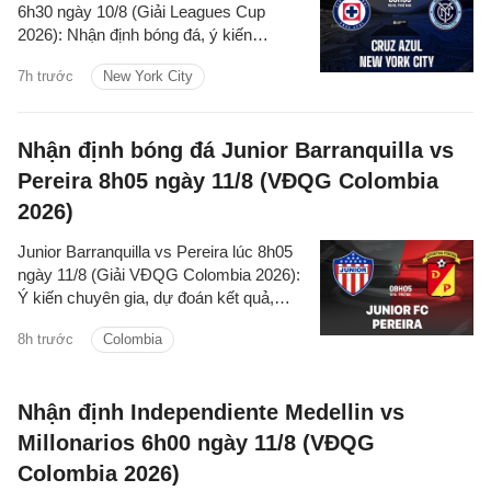
6h30 ngày 10/8 (Giải Leagues Cup
2026): Nhận định bóng đá, ý kiến
chuyên gia, dự đoán kết quả, phân tích -
7h trước
New York City
thống kê trận đấu.
Nhận định bóng đá Junior Barranquilla vs
Pereira 8h05 ngày 11/8 (VĐQG Colombia
2026)
Junior Barranquilla vs Pereira lúc 8h05
ngày 11/8 (Giải VĐQG Colombia 2026):
Ý kiến chuyên gia, dự đoán kết quả,
nhận định - phân tích trận đấu, thống kê
8h trước
Colombia
chi tiết về hai đội.
Nhận định Independiente Medellin vs
Millonarios 6h00 ngày 11/8 (VĐQG
Colombia 2026)