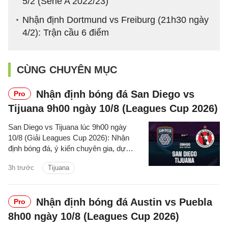
5/2 (Serie A 2022/23)
Nhận định Dortmund vs Freiburg (21h30 ngày
4/2): Trận cầu 6 điểm
CÙNG CHUYÊN MỤC
Nhận định bóng đá San Diego vs
Pro
Tijuana 9h00 ngày 10/8 (Leagues Cup 2026)
San Diego vs Tijuana lúc 9h00 ngày
10/8 (Giải Leagues Cup 2026): Nhận
định bóng đá, ý kiến chuyên gia, dự
đoán kết quả, phân tích - thống kê trận
3h trước
Tijuana
đấu.
Nhận định bóng đá Austin vs Puebla
Pro
8h00 ngày 10/8 (Leagues Cup 2026)