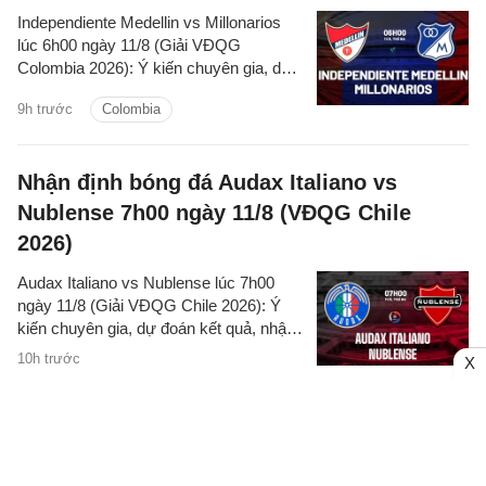
Independiente Medellin vs Millonarios
lúc 6h00 ngày 11/8 (Giải VĐQG
Colombia 2026): Ý kiến chuyên gia, dự
đoán kết quả, nhận định - phân tích trận
9h trước
Colombia
đấu, thống kê chi tiết về hai đội.
Nhận định bóng đá Audax Italiano vs
Nublense 7h00 ngày 11/8 (VĐQG Chile
2026)
Audax Italiano vs Nublense lúc 7h00
ngày 11/8 (Giải VĐQG Chile 2026): Ý
kiến chuyên gia, dự đoán kết quả, nhận
định - phân tích trận đấu, thống kê chi
10h trước
X
tiết về hai đội.
Nhận định Johor vs Chelsea (18h00
Pro
ngày 9/8, Giao hữu CLB)