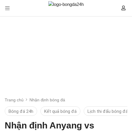
Trang chủ
Nhận định bóng đá
Bóng đá 24h
Kết quả bóng đá
Lịch thi đấu bóng đá
Nhận định Anyang vs