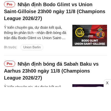
Nhận định Bodo Glimt vs Union
Pro
Saint-Gilloise 23h00 ngày 11/8 (Champions
League 2026/27)
Ý kiến chuyên gia, dự đoán kết quả,
thông tin phân tích - nhận định bóng đá
trận đấu Bodo Glimt vs Union Saint-
Gilloise cúp C1/UEFA Champions
8h trước
Union Berlin
League 2026/27 hôm nay.
Nhận định bóng đá Sabah Baku vs
Pro
Aarhus 23h00 ngày 11/8 (Champions
League 2026/27)
X
Ý kiến chuyên gia, dự đoán kết quả,
thông tin phân tích - nhận định bóng đá
trận đấu Sabah Baku vs Aarhus cúp
C1/UEFA Champions League 2026/27
10h trước
hôm nay.