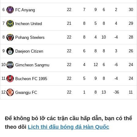
Để không bỏ lỡ các trận cầu hấp dẫn, bạn có thể
theo dõi
Lịch thi đấu bóng đá Hàn Quốc