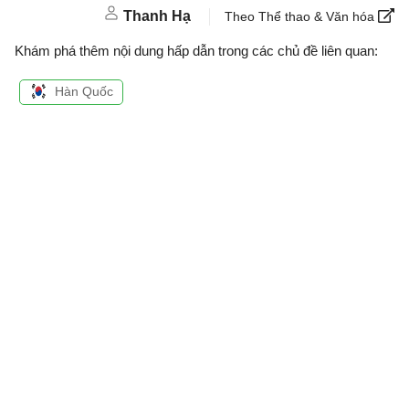
Thanh Hạ
Theo Thể thao & Văn hóa
Khám phá thêm nội dung hấp dẫn trong các chủ đề liên quan:
Hàn Quốc