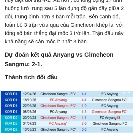
hủy diệt đối thủ 4-1. Xa hơn, có tổng cộng 17 tình
huống lưới rung sau 5 lần đụng độ gần đây giữa 2
đội, trung bình hơn 3 bàn mỗi trận. Bên cạnh đó,
toàn bộ 3 trận vừa qua của Gimcheon khép lại với
tổng số bàn thắng đạt mốc 3 trở lên. Trận đấu này
khả năng sẽ cán mốc ít nhất 3 bàn.
Dự đoán kết quả Anyang vs Gimcheon
Sangmu: 2-1.
Thành tích đối đầu