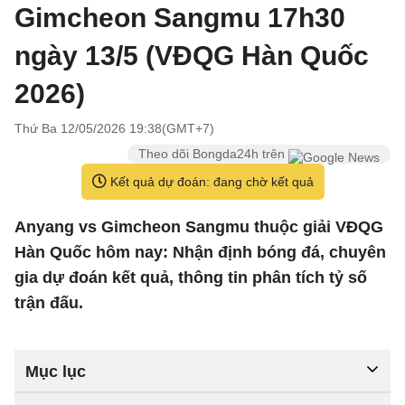
Gimcheon Sangmu 17h30
ngày 13/5 (VĐQG Hàn Quốc
2026)
Thứ Ba 12/05/2026 19:38(GMT+7)
Theo dõi Bongda24h trên
Kết quả dự đoán: đang chờ kết quả
Anyang vs Gimcheon Sangmu thuộc giải VĐQG
Hàn Quốc hôm nay: Nhận định bóng đá, chuyên
gia dự đoán kết quả, thông tin phân tích tỷ số
trận đấu.
Mục lục