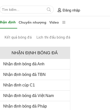
Đăng nhập
Nhận định
Chuyển nhượng
Video
Kết quả bóng đá
Lịch thi đấu bóng đá
NHẬN ĐỊNH BÓNG ĐÁ
Nhận định bóng đá Anh
Nhận định bóng đá TBN
Nhận định cúp C1
Nhận định bóng đá Việt Nam
Nhận định bóng đá Pháp