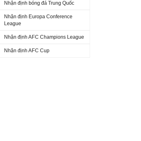
Nhận định bóng đá Trung Quốc
Nhận định Europa Conference
League
Nhận định AFC Champions League
Nhận định AFC Cup