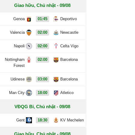
Giao hữu, Chủ nhật - 09/08
Genoa
01:45
Deportivo
Valencia
02:00
Newcastle
Napoli
02:00
Celta Vigo
Nottingham
02:00
Barcelona
Forest
Udinese
03:00
Barcelona
Man City
18:00
Atletico
VĐQG Bỉ, Chủ nhật - 09/08
Gent
18:30
KV Mechelen
Giao hữu, Chủ nhật - 09/08