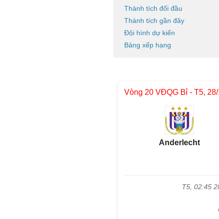
Thành tích đối đầu
Thành tích gần đây
Đội hình dự kiến
Bảng xếp hạng