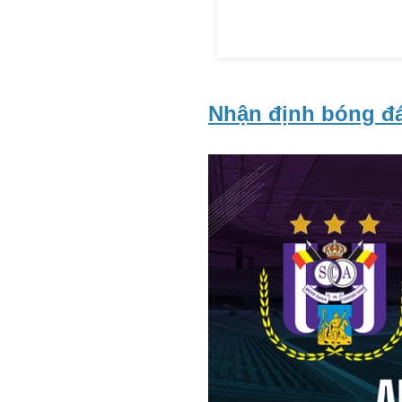
Nhận định bóng đ