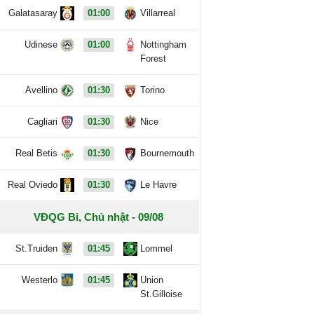
Galatasaray
01:00
Villarreal
Udinese
01:00
Nottingham
Forest
Avellino
01:30
Torino
Cagliari
01:30
Nice
Real Betis
01:30
Bournemouth
Real Oviedo
01:30
Le Havre
VĐQG Bỉ, Chủ nhật - 09/08
St.Truiden
01:45
Lommel
Westerlo
01:45
Union
St.Gilloise