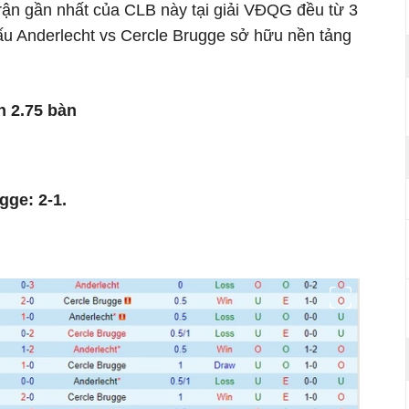
trận gần nhất của CLB này tại giải VĐQG đều từ 3
đấu Anderlecht vs Cercle Brugge sở hữu nền tảng
.
n 2.75 bàn
gge: 2-1.