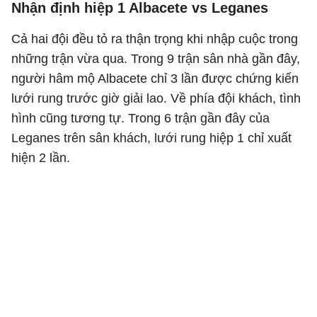
Nhận định hiệp 1 Albacete vs Leganes
Cả hai đội đều tỏ ra thận trọng khi nhập cuộc trong
những trận vừa qua. Trong 9 trận sân nhà gần đây,
người hâm mộ Albacete chỉ 3 lần được chứng kiến
lưới rung trước giờ giải lao. Về phía đội khách, tình
hình cũng tương tự. Trong 6 trận gần đây của
Leganes trên sân khách, lưới rung hiệp 1 chỉ xuất
hiện 2 lần.