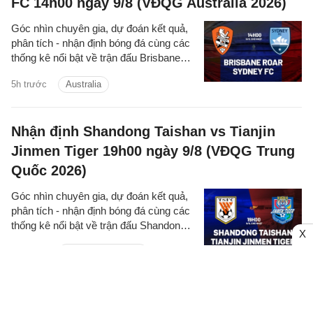
FC 14h00 ngày 9/8 (VĐQG Australia 2026)
Góc nhìn chuyên gia, dự đoán kết quả,
phân tích - nhận định bóng đá cùng các
thống kê nổi bật về trận đấu Brisbane
Roar vs Sydney FC cúp quốc gia
5h trước
Australia
Australia hôm nay.
Nhận định Shandong Taishan vs Tianjin
Jinmen Tiger 19h00 ngày 9/8 (VĐQG Trung
Quốc 2026)
Góc nhìn chuyên gia, dự đoán kết quả,
phân tích - nhận định bóng đá cùng các
thống kê nổi bật về trận đấu Shandong
X
Taishan vs Tianjin Jinmen Tiger thuộc
6h trước
Shandong Taishan
giải VĐQG Trung Quốc hôm nay
Nhận định bóng đá St.Pauli vs
Pro