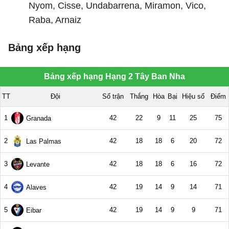
Nyom, Cisse, Undabarrena, Miramon, Vico,
Raba, Arnaiz
Bảng xếp hạng