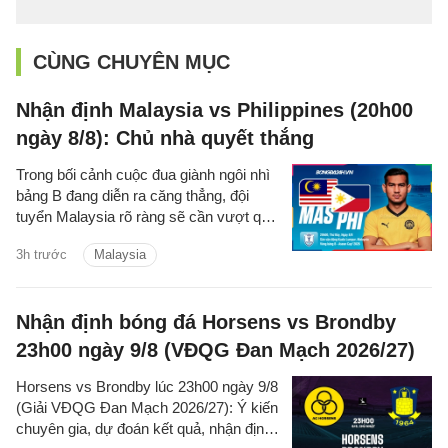
CÙNG CHUYÊN MỤC
Nhận định Malaysia vs Philippines (20h00
ngày 8/8): Chủ nhà quyết thắng
Trong bối cảnh cuộc đua giành ngôi nhì
bảng B đang diễn ra căng thẳng, đội
tuyển Malaysia rõ ràng sẽ cần vượt qua
Philippines để chắc suất đi tiếp.
3h trước
Malaysia
Nhận định bóng đá Horsens vs Brondby
23h00 ngày 9/8 (VĐQG Đan Mạch 2026/27)
Horsens vs Brondby lúc 23h00 ngày 9/8
(Giải VĐQG Đan Mạch 2026/27): Ý kiến
chuyên gia, dự đoán kết quả, nhận định