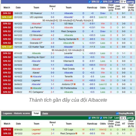
Thành tích gần đây của đội Albacete