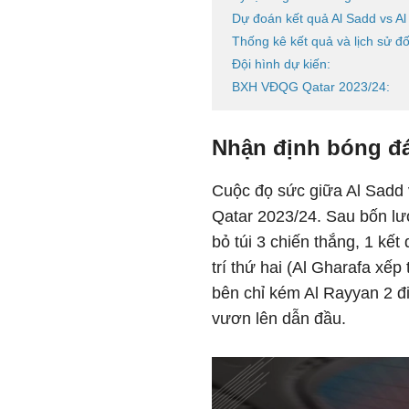
Dự đoán kết quả Al Sadd vs Al
Thống kê kết quả và lịch sử đố
Đội hình dự kiến:
BXH VĐQG Qatar 2023/24:
Nhận định bóng đ
Cuộc đọ sức giữa Al Sadd
Qatar 2023/24. Sau bốn lư
bỏ túi 3 chiến thắng, 1 kế
trí thứ hai (Al Gharafa xếp
bên chỉ kém Al Rayyan 2 đ
vươn lên dẫn đầu.