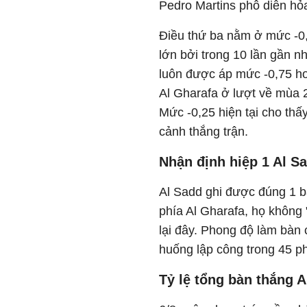
Pedro Martins phô diễn hỏ
Điều thứ ba nằm ở mức -0,
lớn bởi trong 10 lần gần n
luôn được áp mức -0,75 ho
Al Gharafa ở lượt về mùa 2
Mức -0,25 hiện tại cho thấ
cảnh thắng trận.
Nhận định hiệp 1 Al S
Al Sadd ghi được đúng 1 bà
phía Al Gharafa, họ không 
lại đây. Phong độ làm bàn 
huống lập công trong 45 ph
Tỷ lệ tổng bàn thắng A