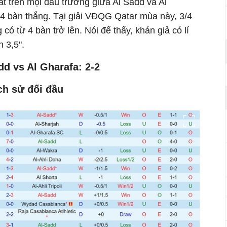
t trên mọi đấu trường giữa Al Sadd và Al
u 4 bàn thắng. Tại giải VĐQG Qatar mùa này, 3/4
 có từ 4 bàn trở lên. Nói để thấy, khán giả có lí
 3,5".
dd vs Al Gharafa: 2-2
ch sử đối đầu