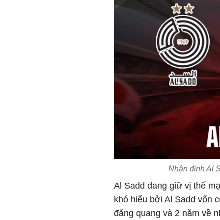
Nhận định Al 
Al Sadd đang giữ vị thế mạ
khó hiểu bởi Al Sadd vốn c
đăng quang và 2 năm về nh