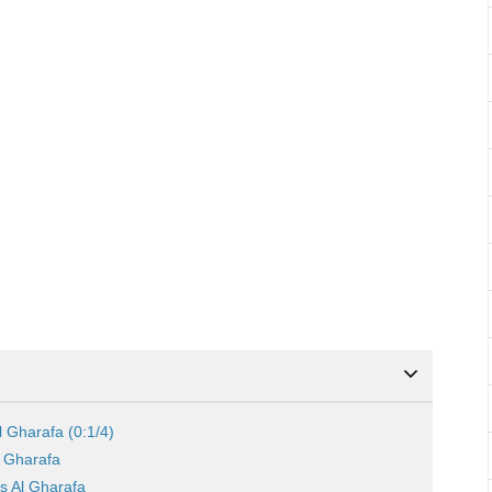
 Gharafa (0:1/4)
l Gharafa
vs Al Gharafa