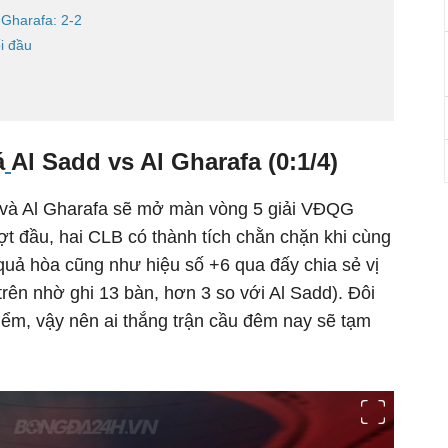
 Gharafa: 2-2
i đầu
á
Al Sadd vs Al Gharafa (0:1/4)
 và Al Gharafa sẽ mở màn vòng 5 giải VĐQG
ợt đầu, hai CLB có thành tích chằn chặn khi cùng
t quả hòa cũng như hiệu số +6 qua đấy chia sẻ vị
 trên nhờ ghi 13 bàn, hơn 3 so với Al Sadd). Đôi
iểm, vậy nên ai thắng trận cầu đêm nay sẽ tạm