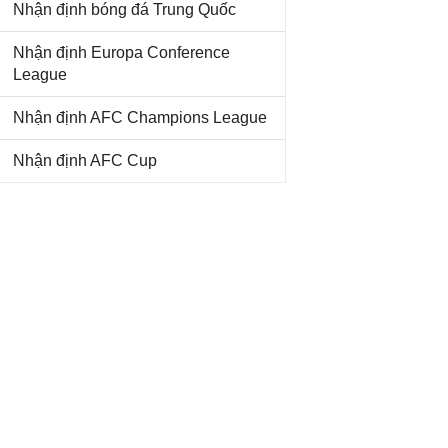
Nhận định bóng đá Trung Quốc
Nhận định Europa Conference
League
Nhận định AFC Champions League
Nhận định AFC Cup