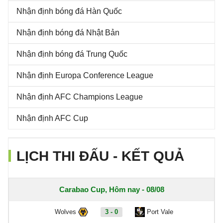
Nhận định bóng đá Hàn Quốc
Nhận định bóng đá Nhật Bản
Nhận định bóng đá Trung Quốc
Nhận định Europa Conference League
Nhận định AFC Champions League
Nhận định AFC Cup
LỊCH THI ĐẤU - KẾT QUẢ
Carabao Cup, Hôm nay - 08/08
Wolves
3 - 0
Port Vale