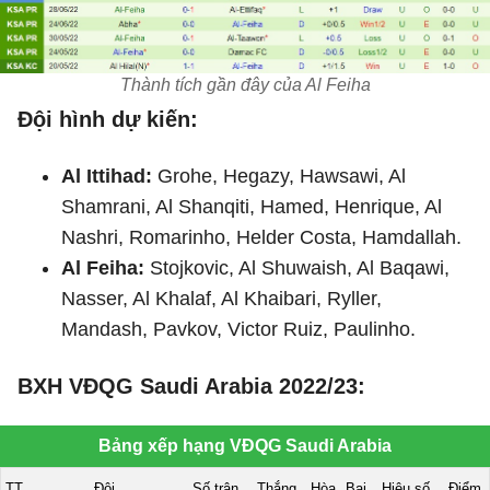
Thành tích gần đây của Al Feiha
Đội hình dự kiến:
Al Ittihad:
Grohe, Hegazy, Hawsawi, Al
Shamrani, Al Shanqiti, Hamed, Henrique, Al
Nashri, Romarinho, Helder Costa, Hamdallah.
Al Feiha:
Stojkovic, Al Shuwaish, Al Baqawi,
Nasser, Al Khalaf, Al Khaibari, Ryller,
Mandash, Pavkov, Victor Ruiz, Paulinho.
BXH VĐQG Saudi Arabia 2022/23: