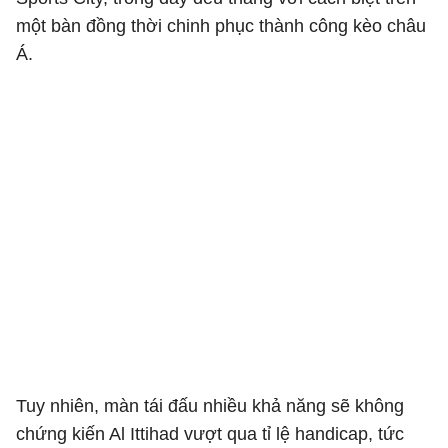
một bàn đồng thời chinh phục thành công kèo châu
Á.
Tuy nhiên, màn tái đấu nhiều khả năng sẽ không
chứng kiến Al Ittihad vượt qua tỉ lệ handicap, tức