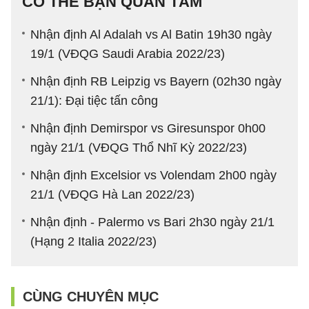
CÓ THỂ BẠN QUAN TÂM
Nhận định Al Adalah vs Al Batin 19h30 ngày
19/1 (VĐQG Saudi Arabia 2022/23)
Nhận định RB Leipzig vs Bayern (02h30 ngày
21/1): Đại tiệc tấn công
Nhận định Demirspor vs Giresunspor 0h00
ngày 21/1 (VĐQG Thổ Nhĩ Kỳ 2022/23)
Nhận định Excelsior vs Volendam 2h00 ngày
21/1 (VĐQG Hà Lan 2022/23)
Nhận định - Palermo vs Bari 2h30 ngày 21/1
(Hạng 2 Italia 2022/23)
CÙNG CHUYÊN MỤC