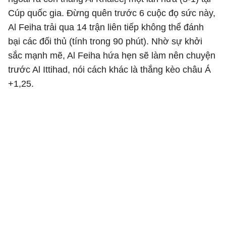
Cúp quốc gia. Đừng quên trước 6 cuộc đọ sức này,
Al Feiha trải qua 14 trận liên tiếp không thể đánh
bại các đối thủ (tính trong 90 phút). Nhờ sự khởi
sắc mạnh mẽ, Al Feiha hứa hẹn sẽ làm nên chuyện
trước Al Ittihad, nói cách khác là thắng kèo châu Á
+1,25.