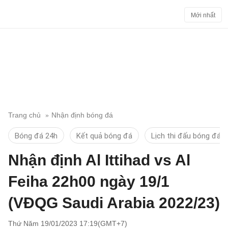
Mới nhất
Trang chủ
Nhận định bóng đá
Bóng đá 24h
Kết quả bóng đá
Lịch thi đấu bóng đá
Nhận định Al Ittihad vs Al
Feiha 22h00 ngày 19/1
(VĐQG Saudi Arabia 2022/23)
Thứ Năm 19/01/2023 17:19(GMT+7)