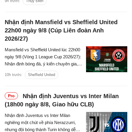
9h trước
Thụy Điển
tiết về hai đội.
Nhận định Mansfield vs Sheffield United
22h00 ngày 9/8 (Cúp Liên đoàn Anh
2026/27)
Mansfield vs Sheffield United lúc 22h00
ngày 9/8 (Vòng 1 League Cup 2026/27):
Nhận định bóng đá, ý kiến chuyên gia,
dự đoán kết quả, phân tích trận đấu,
10h trước
Sheffield United
thống kê về phong độ hai đội.
Nhận định Juventus vs Inter Milan
Pro
(18h00 ngày 8/8, Giao hữu CLB)
Nhận định Juventus vs Inter Milan
nghiêng một chút về phía Nerazzurri,
nhưng đội bóng thành Turin không dễ