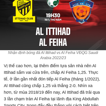
Nhận định bóng đá Al Ittihad vs Al Feiha VĐQG Saudi
Arabia 2022/23
Vị thế cao hơn, lại thêm điểm tựa sân nhà nên Al
Ittihad sắm vai cửa trên, chấp Al Feiha 1,25. Thực
tế, ở lần gần nhất đón tiếp Al Feiha (tháng 1/2022),
Al Ittihad cũng chấp 1,25 và thắng 2-0. Nhìn xa
hơn, từ mùa 2018/19 đến nay, Al Ittihad đã trải qua
3 lần chạm trán Al Feiha tại lãnh địa King Abdullah
Sports City, trong đấy đều thắng với cách biệt trên