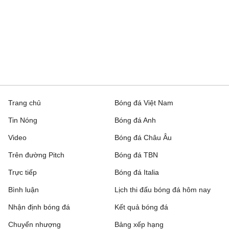
QPR
20:00
Millwall
AFC Wimbledon
21:00
Newport County
Barnsley
21:00
Wigan Athletic
Bradford City
21:00
Rochdale
Trang chủ
Bóng đá Việt Nam
Bristol Rovers
21:00
Peterborough United
Tin Nóng
Bóng đá Anh
Bromley
21:00
Reading
Video
Bóng đá Châu Âu
Burnley
21:00
Notts County
Trên đường Pitch
Bóng đá TBN
Trực tiếp
Bóng đá Italia
Burton Albion
21:00
Blackburn Rovers
Bình luận
Lịch thi đấu bóng đá hôm nay
Cardiff City
21:00
Swindon Town
Nhận định bóng đá
Kết quả bóng đá
Crewe Alexandra
21:00
Accrington Stanley
Chuyển nhượng
Bảng xếp hạng