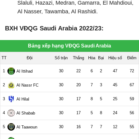
Slaluli, Hazazi, Medran, Gamarra, El Mahdioui,
Al Nasser, Tawamba, Al Rashidi.
BXH VĐQG Saudi Arabia 2022/23: