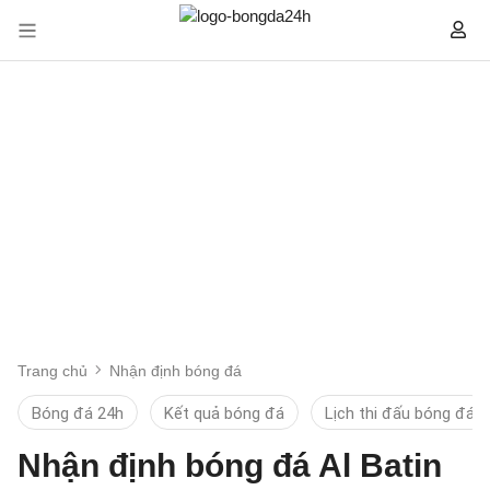
Trang chủ
Nhận định bóng đá
Bóng đá 24h
Kết quả bóng đá
Lịch thi đấu bóng đá
Nhận định bóng đá Al Batin