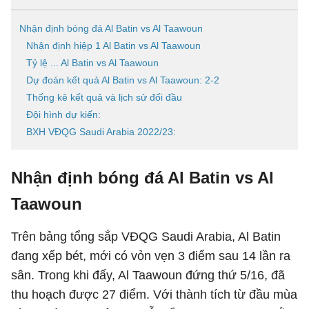
Nhận định bóng đá Al Batin vs Al Taawoun
Nhận định hiệp 1 Al Batin vs Al Taawoun
Tỷ lệ ... Al Batin vs Al Taawoun
Dự đoán kết quả Al Batin vs Al Taawoun: 2-2
Thống kê kết quả và lịch sử đối đầu
Đội hình dự kiến:
BXH VĐQG Saudi Arabia 2022/23:
Nhận định bóng đá Al Batin vs Al
Taawoun
Trên bảng tổng sắp VĐQG Saudi Arabia, Al Batin
đang xếp bét, mới có vỏn vẹn 3 điểm sau 14 lần ra
sân. Trong khi đấy, Al Taawoun đứng thứ 5/16, đã
thu hoạch được 27 điểm. Với thành tích từ đầu mùa