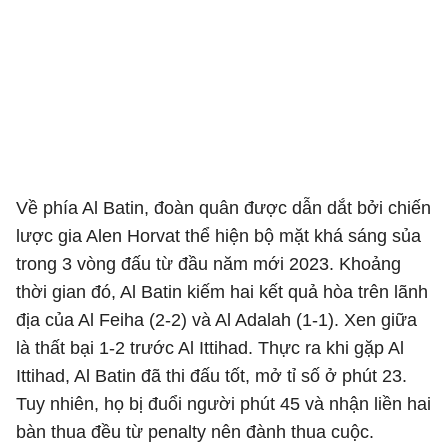
Về phía Al Batin, đoàn quân được dẫn dắt bởi chiến
lược gia Alen Horvat thể hiện bộ mặt khá sáng sủa
trong 3 vòng đấu từ đầu năm mới 2023. Khoảng
thời gian đó, Al Batin kiếm hai kết quả hòa trên lãnh
địa của Al Feiha (2-2) và Al Adalah (1-1). Xen giữa
là thất bại 1-2 trước Al Ittihad. Thực ra khi gặp Al
Ittihad, Al Batin đã thi đấu tốt, mở tỉ số ở phút 23.
Tuy nhiên, họ bị đuổi người phút 45 và nhận liền hai
bàn thua đều từ penalty nên đành thua cuộc.