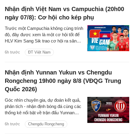
Nhận định Việt Nam vs Campuchia (20h00
ngày 07/8): Cơ hội cho kép phụ
Trước một Campuchia không cùng trình
độ, đây được xem là một cơ hội tốt để
HLV Kim Sang Sik trao cơ hội ra sân
cho các cầu thủ dự bị, qua đó thử
6h trước
ĐT Việt Nam
nghiệm thêm các phương án nhân sự
cho đội tuyển Việt Nam.
Nhận định Yunnan Yukun vs Chengdu
Rongcheng 19h00 ngày 8/8 (VĐQG Trung
Quốc 2026)
Góc nhìn chuyên gia, dự đoán kết quả,
phân tích - nhận định bóng đá cùng các
thống kê nổi bật về trận đấu Yunnan
Yukun vs Chengdu Rongcheng thuộc
6h trước
Chengdu Rongcheng
giải VĐQG Trung Quốc hôm nay