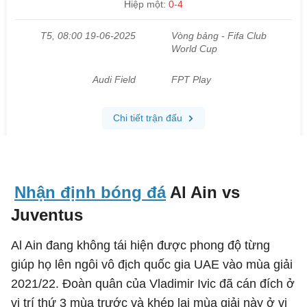
Nhận định bóng đá
Al Ain vs
Juventus
Al Ain đang không tái hiện được phong độ từng
giúp họ lên ngôi vô địch quốc gia UAE vào mùa giải
2021/22. Đoàn quân của Vladimir Ivic đã cán đích ở
vị trí thứ 3 mùa trước và khép lại mùa giải này ở vị