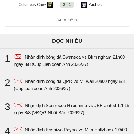
Columbus Crew
2 - 1
Pachuca
FC Cincinnati
2 - 0
Pumas
Xem thêm
Tigres
0 - 0
Minnesota United
ĐỌC NHIỀU
Vancouver Whitecaps
1 - 3
FC Juarez
1
Nhận định bóng đá Swansea vs Birmingham 21h00
Pro
Carabao Cup, Hôm nay - 08/08
ngày 8/8 (Cúp Liên đoàn Anh 2026/27)
Cambridge United
19:00
Barnet
2
Nhận định bóng đá QPR vs Millwall 20h00 ngày 8/8
Pro
QPR
20:00
Millwall
(Cúp Liên đoàn Anh 2026/27)
AFC Wimbledon
21:00
Newport County
3
Nhận định Sanfrecce Hiroshima vs JEF United 17h15
Pro
ngày 8/8 (VĐQG Nhật Bản 2026/27)
Barnsley
21:00
Wigan Athletic
Bradford City
21:00
Rochdale
4
Nhận định Kashiwa Reysol vs Mito Hollyhock 17h00
Pro