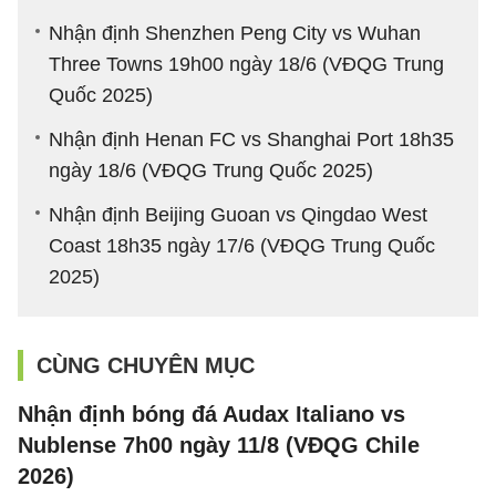
Nhận định Shenzhen Peng City vs Wuhan
Three Towns 19h00 ngày 18/6 (VĐQG Trung
Quốc 2025)
Nhận định Henan FC vs Shanghai Port 18h35
ngày 18/6 (VĐQG Trung Quốc 2025)
Nhận định Beijing Guoan vs Qingdao West
Coast 18h35 ngày 17/6 (VĐQG Trung Quốc
2025)
CÙNG CHUYÊN MỤC
Nhận định bóng đá Audax Italiano vs
Nublense 7h00 ngày 11/8 (VĐQG Chile
2026)