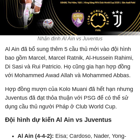
Nhận định Al Ain vs Juventus
Al Ain đã bổ sung thêm 5 cầu thủ mới vào đội hình
bao gồm Marcel, Marcel Ratnik, Al-Hussein Rahimi,
Di Sasi và Rui Patricio. Họ cũng gia hạn hợp đồng
với Mohammed Awad Allah và Mohammed Abbas.
Hợp đồng mượn của Kolo Muani đã hết hạn nhưng
Juventus đã đạt thỏa thuận với PSG để có thể sử
dụng cầu thủ người Pháp ở Club World Cup.
Đội hình dự kiến Al Ain vs Juventus
Al Ain (4-4-2):
Eisa; Cardoso, Nader, Yong-