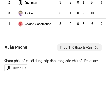
Xuân Phong
Theo Thể thao & Văn hóa
Khám phá thêm nội dung hấp dẫn trong các chủ đề liên quan:
Juventus