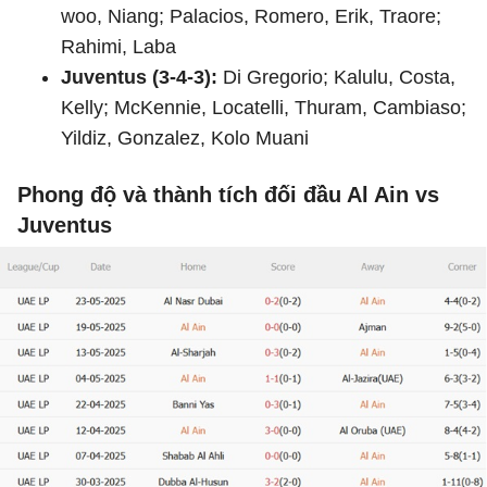
woo, Niang; Palacios, Romero, Erik, Traore;
Rahimi, Laba
Juventus (3-4-3):
Di Gregorio; Kalulu, Costa,
Kelly; McKennie, Locatelli, Thuram, Cambiaso;
Yildiz, Gonzalez, Kolo Muani
Phong độ và thành tích đối đầu Al Ain vs
Juventus