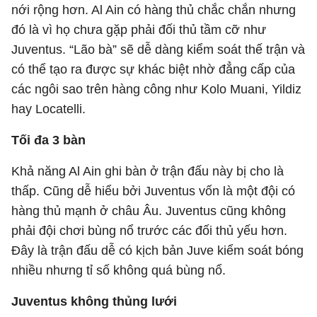
nới rộng hơn. Al Ain có hàng thủ chắc chắn nhưng
đó là vì họ chưa gặp phải đối thủ tầm cỡ như
Juventus. “Lão bà” sẽ dễ dàng kiểm soát thế trận và
có thể tạo ra được sự khác biệt nhờ đẳng cấp của
các ngôi sao trên hàng công như Kolo Muani, Yildiz
hay Locatelli.
Tối đa 3 bàn
Khả năng Al Ain ghi bàn ở trận đấu này bị cho là
thấp. Cũng dễ hiểu bởi Juventus vốn là một đội có
hàng thủ mạnh ở châu Âu. Juventus cũng không
phải đội chơi bùng nổ trước các đối thủ yếu hơn.
Đây là trận đấu dễ có kịch bản Juve kiểm soát bóng
nhiều nhưng tỉ số không quá bùng nổ.
Juventus không thủng lưới