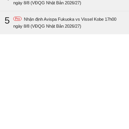
ngày 8/8 (VĐQG Nhật Bản 2026/27)
Bristol Rovers
21:00
Peterborough United
5
Bromley
21:00
Reading
Nhận định Avispa Fukuoka vs Vissel Kobe 17h00
Pro
ngày 8/8 (VĐQG Nhật Bản 2026/27)
Burnley
21:00
Notts County
Burton Albion
21:00
Blackburn Rovers
Cardiff City
21:00
Swindon Town
Crewe Alexandra
21:00
Accrington Stanley
Derby County
21:00
Lincoln City
Fleetwood Town
21:00
Chesterfield
Gillingham
21:00
Luton Town
Grimsby Town
21:00
Blackpool