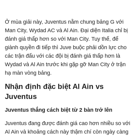
Ở mùa giải này, Juventus nằm chung bảng G với
Man City, Wydad AC và Al Ain. Đại diện Italia chỉ bị
đánh giá thấp hơn so với Man City. Tuy thế, để
giành quyền đi tiếp thì Juve buộc phải dồn lực cho
các trận đấu với các đội bị đánh giá thấp hơn là
Wydad và Al Ain trước khi gặp gỡ Man City ở trận
hạ màn vòng bảng.
Nhận định đặc biệt Al Ain vs
Juventus
Juventus thắng cách biệt từ 2 bàn trở lên
Juventus đang được đánh giá cao hơn nhiều so với
Al Ain và khoảng cách này thậm chí còn ngày càng