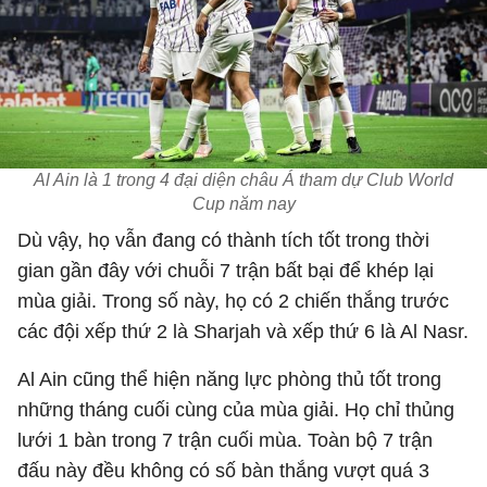
Al Ain là 1 trong 4 đại diện châu Á tham dự Club World
Cup năm nay
Dù vậy, họ vẫn đang có thành tích tốt trong thời
gian gần đây với chuỗi 7 trận bất bại để khép lại
mùa giải. Trong số này, họ có 2 chiến thắng trước
các đội xếp thứ 2 là Sharjah và xếp thứ 6 là Al Nasr.
Al Ain cũng thể hiện năng lực phòng thủ tốt trong
những tháng cuối cùng của mùa giải. Họ chỉ thủng
lưới 1 bàn trong 7 trận cuối mùa. Toàn bộ 7 trận
đấu này đều không có số bàn thắng vượt quá 3