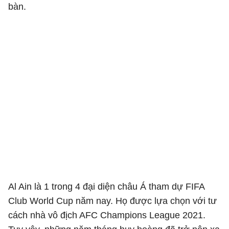
bàn.
Al Ain là 1 trong 4 đại diện châu Á tham dự FIFA
Club World Cup năm nay. Họ được lựa chọn với tư
cách nhà vô địch AFC Champions League 2021.