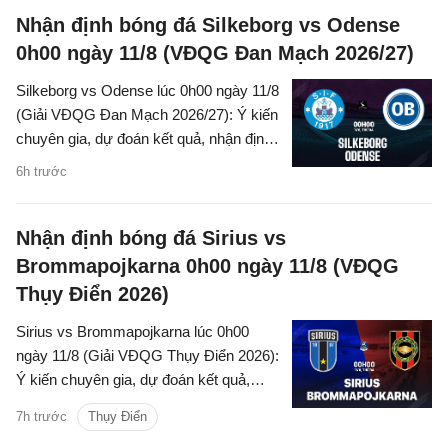
Nhận định bóng đá Silkeborg vs Odense
0h00 ngày 11/8 (VĐQG Đan Mạch 2026/27)
Silkeborg vs Odense lúc 0h00 ngày 11/8
(Giải VĐQG Đan Mạch 2026/27): Ý kiến
chuyên gia, dự đoán kết quả, nhận định
- phân tích trận đấu, thống kê chi tiết về
6h trước
hai đội.
Nhận định bóng đá Sirius vs
Brommapojkarna 0h00 ngày 11/8 (VĐQG
Thụy Điển 2026)
Sirius vs Brommapojkarna lúc 0h00
ngày 11/8 (Giải VĐQG Thụy Điển 2026):
Ý kiến chuyên gia, dự đoán kết quả,
nhận định - phân tích trận đấu, thống kê
7h trước
Thụy Điển
chi tiết về hai đội.