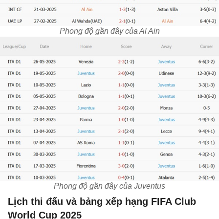
Phong độ gần đây của Al Ain
Phong độ gần đây của Juventus
Lịch thi đấu và bảng xếp hạng FIFA Club
World Cup 2025