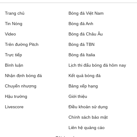
Leicester
21:00
Northampton Town
Trang chủ
Bóng đá Việt Nam
Leyton Orient
21:00
Oxford United
Tin Nóng
Bóng đá Anh
Video
Preston North End
21:00
Bóng đá Châu Âu
Huddersfield
Trên đường Pitch
Bóng đá TBN
Salford City
21:00
Shrewsbury Town
Trực tiếp
Bóng đá Italia
Sheffield Wednesday
21:00
Bolton Wanderers
Bình luận
Lịch thi đấu bóng đá hôm nay
Stockport County
21:00
Doncaster Rovers
Nhận định bóng đá
Kết quả bóng đá
Chuyển nhượng
Bảng xếp hạng
Stoke City
21:00
Oldham Athletic
Hậu trường
Giới thiệu
Swansea
21:00
Birmingham City
Livescore
Điều khoản sử dụng
Watford
21:00
Crawley Town
Chính sách bảo mật
Liên hệ quảng cáo
West Ham
21:00
Portsmouth