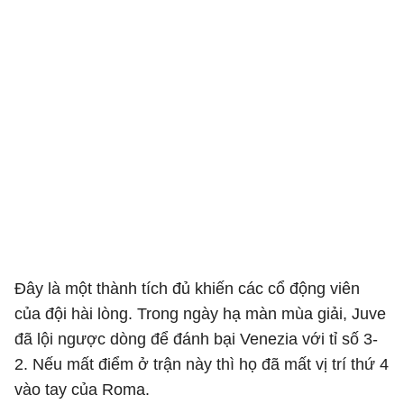
Đây là một thành tích đủ khiến các cổ động viên
của đội hài lòng. Trong ngày hạ màn mùa giải, Juve
đã lội ngược dòng để đánh bại Venezia với tỉ số 3-
2. Nếu mất điểm ở trận này thì họ đã mất vị trí thứ 4
vào tay của Roma.