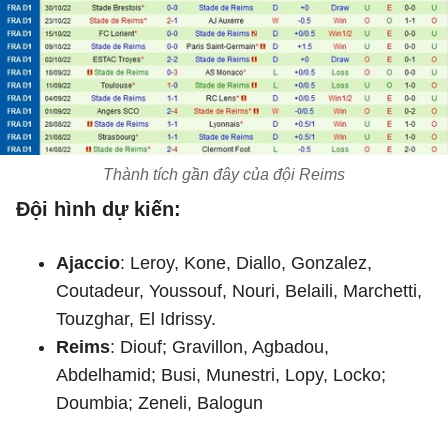
Thành tích gần đây của đội Reims
Đội hình dự kiến:
Ajaccio
: Leroy, Kone, Diallo, Gonzalez,
Coutadeur, Youssouf, Nouri, Belaili, Marchetti,
Touzghar, El Idrissy.
Reims
: Diouf; Gravillon, Agbadou,
Abdelhamid; Busi, Munestri, Lopy, Locko;
Doumbia; Zeneli, Balogun