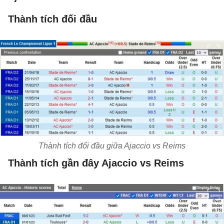
Thành tích đối đầu
Thành tích đối đầu giữa Ajaccio vs Reims
Thành tích gần đây Ajaccio vs Reims