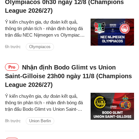
Olympiacos 0h30 ngày 12/8 (Champions
League 2026/27)
Ý kiến chuyên gia, dự đoán kết quả,
thông tin phân tích - nhận định bóng đá
trận đấu NEC Nijmegen vs Olympiacos
cúp C1/UEFA Champions League
6h trước
Olympiacos
2026/27 hôm nay.
Nhận định Bodo Glimt vs Union
Pro
Saint-Gilloise 23h00 ngày 11/8 (Champions
League 2026/27)
Ý kiến chuyên gia, dự đoán kết quả,
thông tin phân tích - nhận định bóng đá
trận đấu Bodo Glimt vs Union Saint-
Gilloise cúp C1/UEFA Champions
8h trước
Union Berlin
League 2026/27 hôm nay.