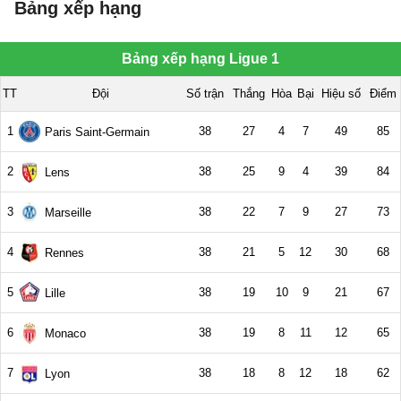
Bảng xếp hạng