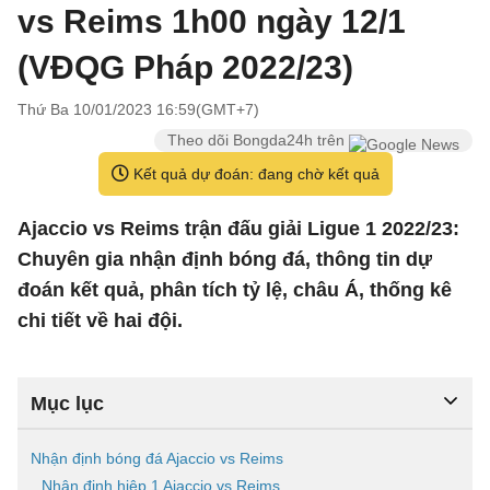
vs Reims 1h00 ngày 12/1
(VĐQG Pháp 2022/23)
Thứ Ba 10/01/2023 16:59(GMT+7)
Theo dõi Bongda24h trên
Kết quả dự đoán: đang chờ kết quả
Ajaccio vs Reims trận đấu giải Ligue 1 2022/23:
Chuyên gia nhận định bóng đá, thông tin dự
đoán kết quả, phân tích tỷ lệ, châu Á, thống kê
chi tiết về hai đội.
Mục lục
Nhận định bóng đá Ajaccio vs Reims
Nhận định hiệp 1 Ajaccio vs Reims