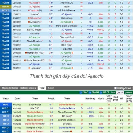
Thành tích gần đây của đội Ajaccio