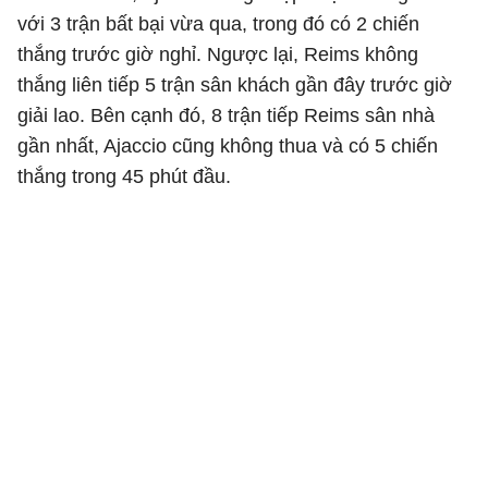
với 3 trận bất bại vừa qua, trong đó có 2 chiến
thắng trước giờ nghỉ. Ngược lại, Reims không
thắng liên tiếp 5 trận sân khách gần đây trước giờ
giải lao. Bên cạnh đó, 8 trận tiếp Reims sân nhà
gần nhất, Ajaccio cũng không thua và có 5 chiến
thắng trong 45 phút đầu.