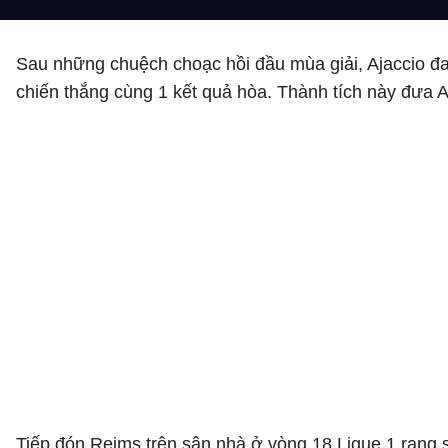
Sau những chuệch choạc hồi đầu mùa giải, Ajaccio đan
chiến thắng cùng 1 kết quả hòa. Thành tích này đưa Aj
Tiếp đón Reims trên sân nhà ở vòng 18 Ligue 1 rạng s