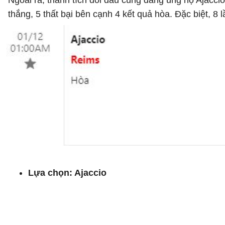
Ngoài ra, thành tích đối đầu cũng đang ủng hộ Ajaccio
thắng, 5 thất bại bên cạnh 4 kết quả hòa. Đặc biệt, 8 
Lựa chọn: Ajaccio