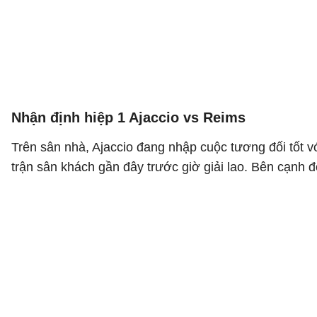
Nhận định hiệp 1 Ajaccio vs Reims
Trên sân nhà, Ajaccio đang nhập cuộc tương đối tốt vớ
trận sân khách gần đây trước giờ giải lao. Bên cạnh đ