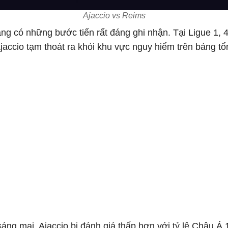
Ajaccio vs Reims
g có những bước tiến rất đáng ghi nhận. Tại Ligue 1, 4
accio tạm thoát ra khỏi khu vực nguy hiểm trên bảng tổng
áng mai, Ajaccio bị đánh giá thấp hơn với tỷ lệ Châu Á 