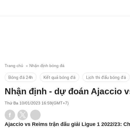
Trang chủ
Nhận định bóng đá
Bóng đá 24h
Kết quả bóng đá
Lịch thi đấu bóng đá
Nhận định - dự đoán Ajaccio 
Thứ Ba 10/01/2023 16:59(GMT+7)
Ajaccio vs Reims trận đấu giải Ligue 1 2022/23: Ch