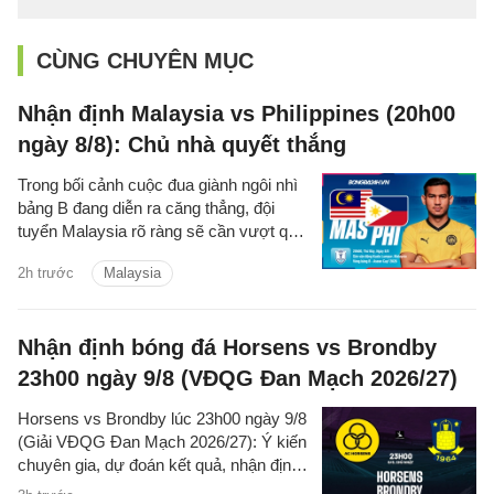
CÙNG CHUYÊN MỤC
Nhận định Malaysia vs Philippines (20h00
ngày 8/8): Chủ nhà quyết thắng
Trong bối cảnh cuộc đua giành ngôi nhì
bảng B đang diễn ra căng thẳng, đội
tuyển Malaysia rõ ràng sẽ cần vượt qua
Philippines để chắc suất đi tiếp.
2h trước
Malaysia
Nhận định bóng đá Horsens vs Brondby
23h00 ngày 9/8 (VĐQG Đan Mạch 2026/27)
Horsens vs Brondby lúc 23h00 ngày 9/8
(Giải VĐQG Đan Mạch 2026/27): Ý kiến
chuyên gia, dự đoán kết quả, nhận định
- phân tích trận đấu, thống kê chi tiết về