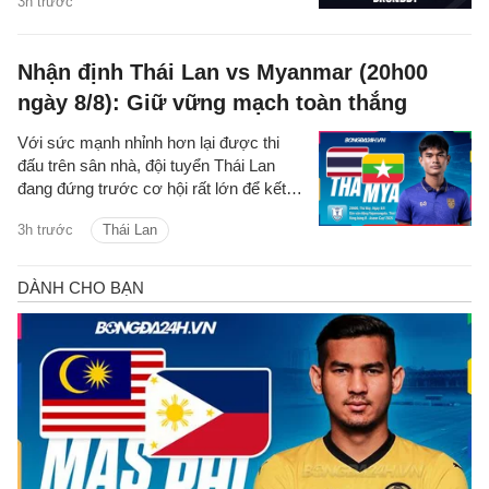
3h trước
hai đội.
Nhận định Thái Lan vs Myanmar (20h00
ngày 8/8): Giữ vững mạch toàn thắng
Với sức mạnh nhỉnh hơn lại được thi
đấu trên sân nhà, đội tuyển Thái Lan
đang đứng trước cơ hội rất lớn để kết
thúc vòng bảng ASEAN Cup 2026 với 4
3h trước
Thái Lan
trận toàn thắng.