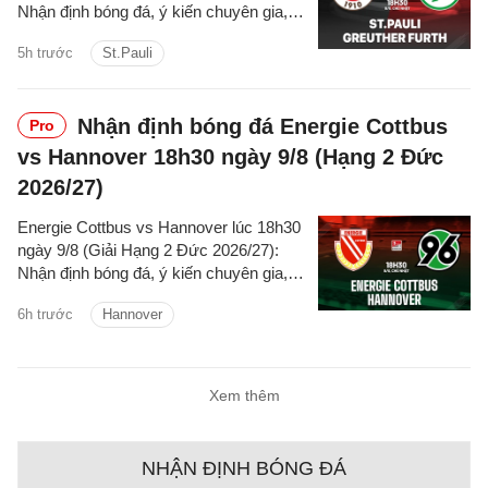
Nhận định bóng đá, ý kiến chuyên gia,
dự đoán kết quả, thông tin phân tích trận
5h trước
St.Pauli
đấu chi tiết.
Nhận định bóng đá Energie Cottbus
Pro
vs Hannover 18h30 ngày 9/8 (Hạng 2 Đức
2026/27)
Energie Cottbus vs Hannover lúc 18h30
ngày 9/8 (Giải Hạng 2 Đức 2026/27):
Nhận định bóng đá, ý kiến chuyên gia,
dự đoán kết quả, thông tin phân tích trận
6h trước
Hannover
đấu chi tiết.
Xem thêm
NHẬN ĐỊNH BÓNG ĐÁ