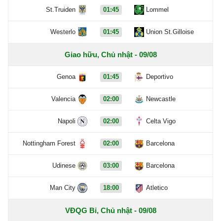
St.Truiden
01:45
Lommel
Westerlo
01:45
Union St.Gilloise
Giao hữu, Chủ nhật - 09/08
Genoa
01:45
Deportivo
Valencia
02:00
Newcastle
Napoli
02:00
Celta Vigo
Nottingham Forest
02:00
Barcelona
Udinese
03:00
Barcelona
Man City
18:00
Atletico
VĐQG Bỉ, Chủ nhật - 09/08