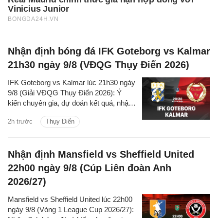
Nhận định bóng đá IFK Goteborg vs Kalmar
21h30 ngày 9/8 (VĐQG Thụy Điển 2026)
IFK Goteborg vs Kalmar lúc 21h30 ngày
9/8 (Giải VĐQG Thụy Điển 2026): Ý
kiến chuyên gia, dự đoán kết quả, nhận
định - phân tích trận đấu, thống kê chi
2h trước
Thụy Điển
tiết về hai đội.
Nhận định Mansfield vs Sheffield United
22h00 ngày 9/8 (Cúp Liên đoàn Anh
2026/27)
Mansfield vs Sheffield United lúc 22h00
ngày 9/8 (Vòng 1 League Cup 2026/27):