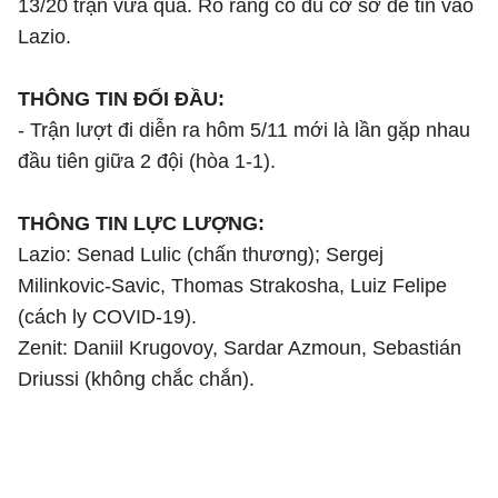
13/20 trận vừa qua. Rõ ràng có đủ cơ sở để tin vào
Lazio.
THÔNG TIN ĐỐI ĐẦU:
- Trận lượt đi diễn ra hôm 5/11 mới là lần gặp nhau
đầu tiên giữa 2 đội (hòa 1-1).
THÔNG TIN LỰC LƯỢNG:
Lazio: Senad Lulic (chấn thương); Sergej
Milinkovic-Savic, Thomas Strakosha, Luiz Felipe
(cách ly COVID-19).
Zenit: Daniil Krugovoy, Sardar Azmoun, Sebastián
Driussi (không chắc chắn).