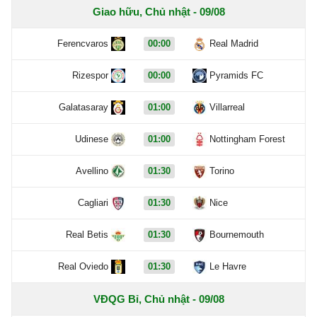
Giao hữu, Chủ nhật - 09/08
Ferencvaros
00:00
Real Madrid
Rizespor
00:00
Pyramids FC
Galatasaray
01:00
Villarreal
Udinese
01:00
Nottingham Forest
Avellino
01:30
Torino
Cagliari
01:30
Nice
Real Betis
01:30
Bournemouth
Real Oviedo
01:30
Le Havre
VĐQG Bỉ, Chủ nhật - 09/08