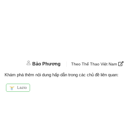
Bảo Phương
Theo Thể Thao Việt Nam
Khám phá thêm nội dung hấp dẫn trong các chủ đề liên quan:
Lazio