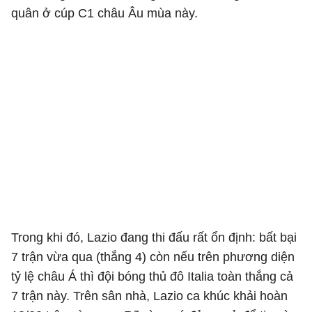
quân ở cúp C1 châu Âu mùa này.
Trong khi đó, Lazio đang thi đấu rất ổn định: bất bại
7 trận vừa qua (thắng 4) còn nếu trên phương diện
tỷ lệ châu Á thì đội bóng thủ đô Italia toàn thắng cả
7 trận này. Trên sân nhà, Lazio ca khúc khải hoàn