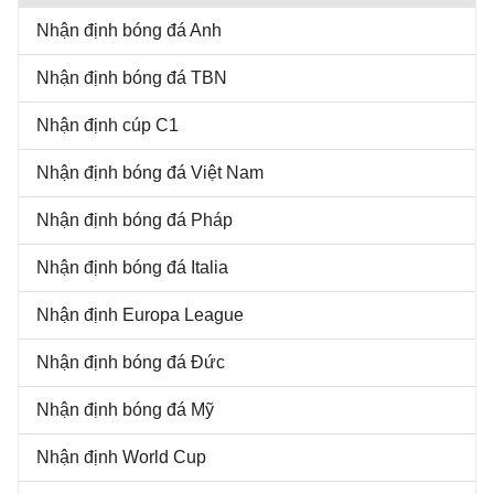
Nhận định bóng đá Anh
Nhận định bóng đá TBN
Nhận định cúp C1
Nhận định bóng đá Việt Nam
Nhận định bóng đá Pháp
Nhận định bóng đá Italia
Nhận định Europa League
Nhận định bóng đá Đức
Nhận định bóng đá Mỹ
Nhận định World Cup