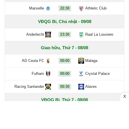
Marseille
22:30
Athletic Club
VĐQG Bỉ, Chủ nhật - 09/08
Anderlecht
23:30
Raal La Louviere
Giao hữu, Thứ 7 - 08/08
AD Ceuta FC
00:00
Malaga
Fulham
00:00
Crystal Palace
Racing Santander
00:30
Alaves
X
VĐQG Bỉ, Thứ 7 - 08/08
Club Brugge
01:45
Kortrijk
Giao hữu, Thứ 7 - 08/08