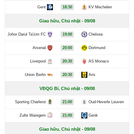
Gent
18:30
KV Mechelen
Giao hữu, Chủ nhật - 09/08
Johor Darul Ta'zim FC
19:00
Chelsea
Arsenal
20:00
Dortmund
Liverpool
20:30
AS Monaco
Union Berlin
20:30
Aris
VĐQG Bỉ, Chủ nhật - 09/08
Sporting Charleroi
21:00
Oud-Heverle Leuven
Zulte Waregem
21:00
Genk
Giao hữu, Chủ nhật - 09/08