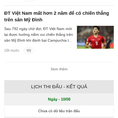
ĐT Việt Nam mất hơn 2 năm để có chiến thắng
trên sân Mỹ Đình
Sau 792 ngày chờ đợi, ĐT Việt Nam mới
lại được hưởng niềm vui chiến thắng trên
sân Mỹ Đình khi đánh bại Campuchia tỷ
số 3-1 ở lượt trận cuối bảng A ASEAN
15h trước
Mỹ
Cup 2026.
Xem thêm
LỊCH THI ĐẤU - KẾT QUẢ
Ngày - 10/08
Chưa có dữ liệu trận đấu