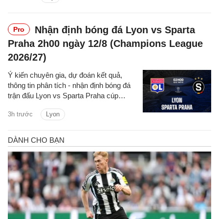
Nhận định bóng đá Lyon vs Sparta
Pro
Praha 2h00 ngày 12/8 (Champions League
2026/27)
Ý kiến chuyên gia, dự đoán kết quả,
thông tin phân tích - nhận định bóng đá
trận đấu Lyon vs Sparta Praha cúp
C1/UEFA Champions League 2026/27
3h trước
Lyon
hôm nay.