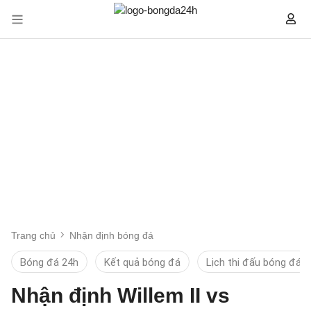
Trang chủ
Nhận định bóng đá
Bóng đá 24h
Kết quả bóng đá
Lịch thi đấu bóng đá
Nhận định Willem II vs