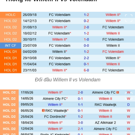
Đối đầu Willem II vs Volendam