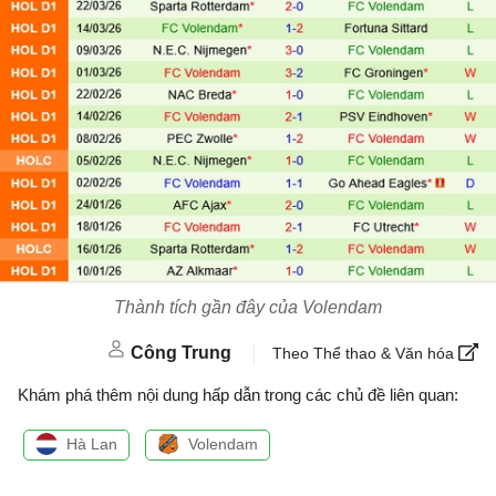
Thành tích gần đây của Volendam
Công Trung
Theo Thể thao & Văn hóa
Khám phá thêm nội dung hấp dẫn trong các chủ đề liên quan:
Hà Lan
Volendam