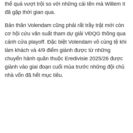
thể quá vượt trội so với những cái tên mà Willem II
đã gặp thời gian qua.
Bản thân Volendam cũng phải rất trầy trật mới còn
cơ hội cứu vãn suất tham dự giải VĐQG thông qua
cánh cửa playoff. Đặc biệt Volendam vô cùng tệ khi
làm khách và 4/9 điểm giành được từ những
chuyến hành quân thuộc Eredivisie 2025/26 được
giành vào giai đoạn cuối mùa trước những đội chủ
nhà vốn đã hết mục tiêu.