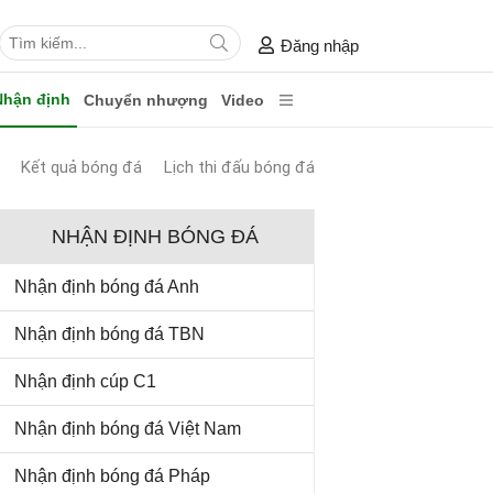
Đăng nhập
Nhận định
Chuyển nhượng
Video
Kết quả bóng đá
Lịch thi đấu bóng đá
NHẬN ĐỊNH BÓNG ĐÁ
Nhận định bóng đá Anh
Nhận định bóng đá TBN
Nhận định cúp C1
Nhận định bóng đá Việt Nam
Nhận định bóng đá Pháp