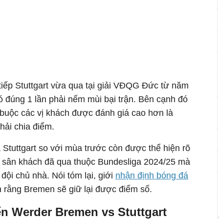
tiếp Stuttgart vừa qua tại giải VĐQG Đức từ năm
ó đúng 1 lần phải nếm mùi bại trận. Bên cạnh đó
uộc các vị khách được đánh giá cao hơn là
ải chia điểm.
a Stuttgart so với mùa trước còn được thể hiện rõ
ận sân khách đã qua thuộc Bundesliga 2024/25 mà
ội chủ nhà. Nói tóm lại, giới
nhận định bóng đá
 rằng Bremen sẽ giữ lại được điểm số.
ến Werder Bremen vs Stuttgart