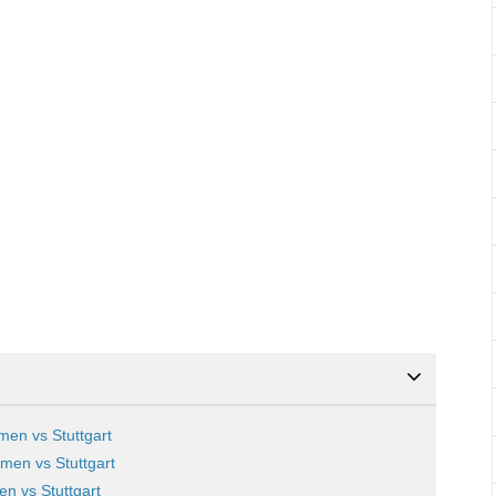
en vs Stuttgart
men vs Stuttgart
n vs Stuttgart