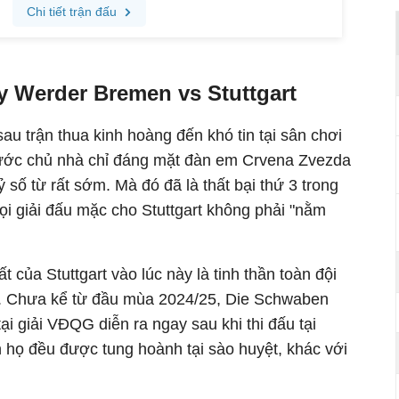
 Werder Bremen vs Stuttgart
sau trận thua kinh hoàng đến khó tin tại sân chơi
ước chủ nhà chỉ đáng mặt đàn em Crvena Zvezda
ỷ số từ rất sớm. Mà đó đã là thất bại thứ 3 trong
ọi giải đấu mặc cho Stuttgart không phải "nằm
t của Stuttgart vào lúc này là tinh thần toàn đội
n. Chưa kể từ đầu mùa 2024/25, Die Schwaben
tại giải VĐQG diễn ra ngay sau khi thi đấu tại
n họ đều được tung hoành tại sào huyệt, khác với