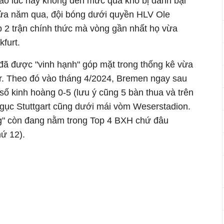
ào lúc này không đến mức quá khó bị đánh bại
nửa năm qua, đội bóng dưới quyền HLV Ole
p 2 trận chính thức mà vòng gần nhất họ vừa
kfurt.
 đã được "vinh hạnh" góp mặt trong thống kê vừa
r. Theo đó vào tháng 4/2024, Bremen ngay sau
 số kinh hoàng 0-5 (lưu ý cũng 5 bàn thua và trên
 gục Stuttgart cũng dưới mái vòm Weserstadion.
ng" còn đang nằm trong Top 4 BXH chứ đâu
hứ 12).