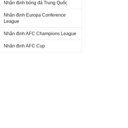
Nhận định bóng đá Trung Quốc
Nhận định Europa Conference
League
Nhận định AFC Champions League
Nhận định AFC Cup