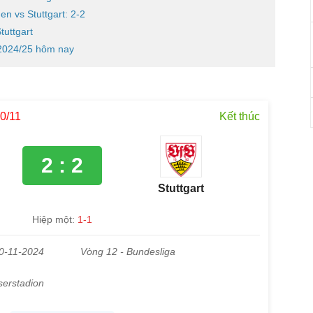
n vs Stuttgart: 2-2
uttgart
 2024/25 hôm nay