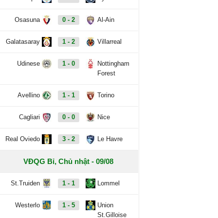
Osasuna
0 - 2
Al-Ain
Galatasaray
1 - 2
Villarreal
Udinese
1 - 0
Nottingham
Forest
Avellino
1 - 1
Torino
Cagliari
0 - 0
Nice
Real Oviedo
3 - 2
Le Havre
VĐQG Bỉ, Chủ nhật - 09/08
St.Truiden
1 - 1
Lommel
Westerlo
1 - 5
Union
St.Gilloise