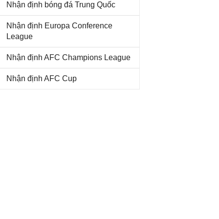
Nhận định bóng đá Trung Quốc
Nhận định Europa Conference
League
Nhận định AFC Champions League
Nhận định AFC Cup