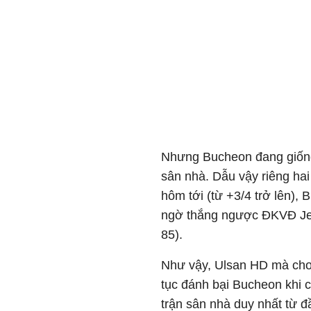
Nhưng Bucheon đang giống
sân nhà. Dẫu vậy riêng hai
hôm tới (từ +3/4 trở lên),
ngờ thắng ngược ĐKVĐ Jeo
85).
Như vậy, Ulsan HD mà chơi
tục đánh bại Bucheon khi c
trận sân nhà duy nhất từ 