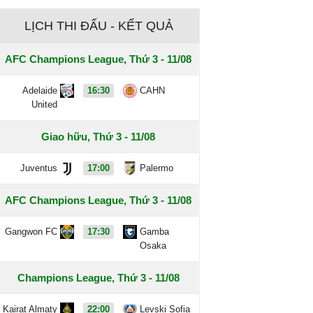
LỊCH THI ĐẤU - KẾT QUẢ
AFC Champions League, Thứ 3 - 11/08
Adelaide
16:30
CAHN
United
Giao hữu, Thứ 3 - 11/08
Juventus
17:00
Palermo
AFC Champions League, Thứ 3 - 11/08
Gangwon FC
17:30
Gamba
Osaka
Champions League, Thứ 3 - 11/08
Kairat Almaty
22:00
Levski Sofia