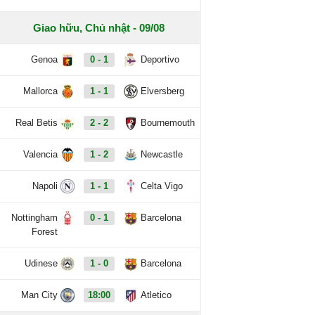
Giao hữu, Chủ nhật - 09/08
Genoa
0 - 1
Deportivo
Mallorca
1 - 1
Elversberg
Real Betis
2 - 2
Bournemouth
Valencia
1 - 2
Newcastle
Napoli
1 - 1
Celta Vigo
Nottingham
0 - 1
Barcelona
Forest
Udinese
1 - 0
Barcelona
Man City
18:00
Atletico