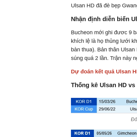
Ulsan HD đã đè bẹp Gwang
Nhận định diễn biến 
Bucheon mới ghi đươc 9 bà
khích lệ là họ thủng lưới 
bàn thua). Bản thân Ulsan
súng quá 2 lần. Trận này
Dự đoán kết quả Ulsan H
Thống kê Ulsan HD vs
Đố