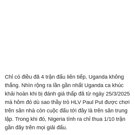
Chỉ có điều đã 4 trận đấu liên tiếp, Uganda không
thắng. Nhìn rộng ra lần gần nhất Uganda ca khúc
khải hoàn khi bị đánh giá thấp đã từ ngày 25/3/2025
mà hôm đó dù sao thầy trò HLV Paul Put được chơi
trên sân nhà còn cuộc đấu tới đây là trên sân trung
lập. Trong khi đó, Nigeria tính ra chỉ thua 1/10 trận
gần đây trên mọi giải đấu.