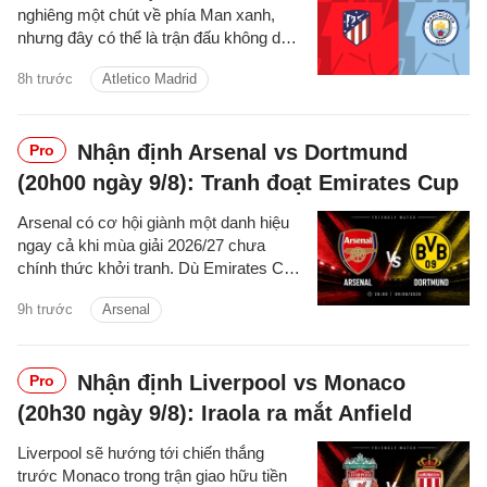
nghiêng một chút về phía Man xanh,
nhưng đây có thể là trận đấu không dễ
dàng với thầy trò Enzo Maresca.
8h trước
Atletico Madrid
Nhận định Arsenal vs Dortmund
Pro
(20h00 ngày 9/8): Tranh đoạt Emirates Cup
Arsenal có cơ hội giành một danh hiệu
ngay cả khi mùa giải 2026/27 chưa
chính thức khởi tranh. Dù Emirates Cup
chỉ là giải đấu giao hữu mang tính chất
9h trước
Arsenal
chuẩn bị, Arsenal vẫn hướng đến chiến
thắng khi tiếp đón Dortmund tại
Emirates.
Nhận định Liverpool vs Monaco
Pro
(20h30 ngày 9/8): Iraola ra mắt Anfield
Liverpool sẽ hướng tới chiến thắng
trước Monaco trong trận giao hữu tiền