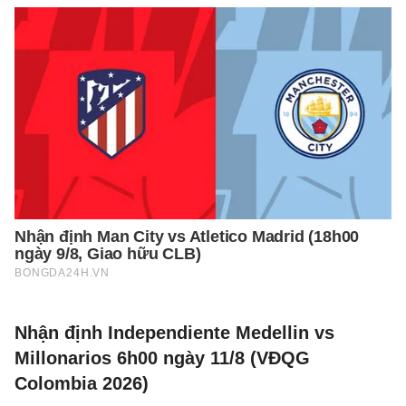
Nhận định Independiente Medellin vs
Millonarios 6h00 ngày 11/8 (VĐQG
Colombia 2026)