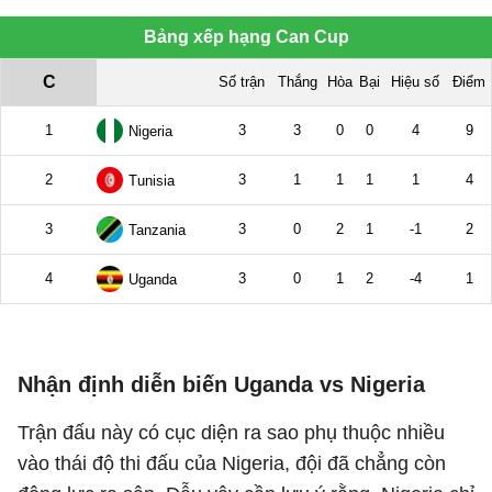
Nhận định diễn biến Uganda vs Nigeria
Trận đấu này có cục diện ra sao phụ thuộc nhiều
vào thái độ thi đấu của Nigeria, đội đã chẳng còn