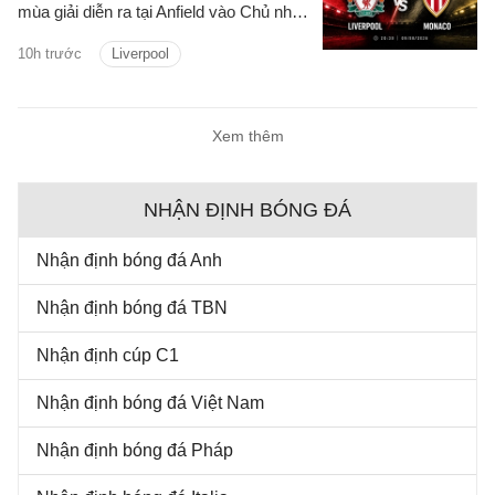
mùa giải diễn ra tại Anfield vào Chủ nhật,
qua đó tìm lại sự tự tin sau thất bại
10h trước
Liverpool
trước Leeds United.
Xem thêm
NHẬN ĐỊNH BÓNG ĐÁ
Nhận định bóng đá Anh
Nhận định bóng đá TBN
Nhận định cúp C1
Nhận định bóng đá Việt Nam
Nhận định bóng đá Pháp