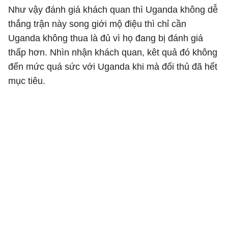
Như vậy đánh giá khách quan thì Uganda không dễ
thắng trận này song giới mộ điệu thì chỉ cần
Uganda không thua là đủ vì họ đang bị đánh giá
thấp hơn. Nhìn nhận khách quan, kêt quả đó không
đến mức quá sức với Uganda khi mà đối thủ đã hết
mục tiêu.