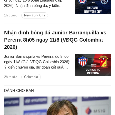
6h30 ngày 10/8 (Giải Leagues Cup
2026): Nhận định bóng đá, ý kiến
chuyên gia, dự đoán kết quả, phân tích -
1h trước
New York City
thống kê trận đấu.
Nhận định bóng đá Junior Barranquilla vs
Pereira 8h05 ngày 11/8 (VĐQG Colombia
2026)
Junior Barranquilla vs Pereira lúc 8h05
ngày 11/8 (Giải VĐQG Colombia 2026):
Ý kiến chuyên gia, dự đoán kết quả,
nhận định - phân tích trận đấu, thống kê
2h trước
Colombia
chi tiết về hai đội.