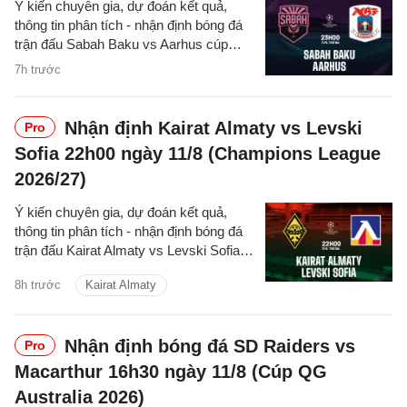
Ý kiến chuyên gia, dự đoán kết quả,
thông tin phân tích - nhận định bóng đá
trận đấu Sabah Baku vs Aarhus cúp
C1/UEFA Champions League 2026/27
7h trước
hôm nay.
Nhận định Kairat Almaty vs Levski
Pro
Sofia 22h00 ngày 11/8 (Champions League
2026/27)
Ý kiến chuyên gia, dự đoán kết quả,
thông tin phân tích - nhận định bóng đá
trận đấu Kairat Almaty vs Levski Sofia
cúp C1/UEFA Champions League
8h trước
Kairat Almaty
2026/27 hôm nay.
Nhận định bóng đá SD Raiders vs
Pro
Macarthur 16h30 ngày 11/8 (Cúp QG
Australia 2026)