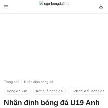
Trang chủ
Nhận định bóng đá
Bóng đá 24h
Kết quả bóng đá
Lịch thi đấu bóng đá
Nhận định bóng đá U19 Anh