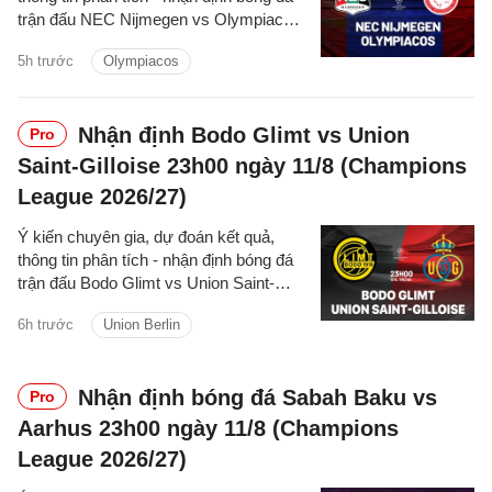
trận đấu NEC Nijmegen vs Olympiacos
cúp C1/UEFA Champions League
5h trước
Olympiacos
2026/27 hôm nay.
Nhận định Bodo Glimt vs Union
Pro
Saint-Gilloise 23h00 ngày 11/8 (Champions
League 2026/27)
Ý kiến chuyên gia, dự đoán kết quả,
thông tin phân tích - nhận định bóng đá
trận đấu Bodo Glimt vs Union Saint-
Gilloise cúp C1/UEFA Champions
6h trước
Union Berlin
League 2026/27 hôm nay.
Nhận định bóng đá Sabah Baku vs
Pro
Aarhus 23h00 ngày 11/8 (Champions
League 2026/27)