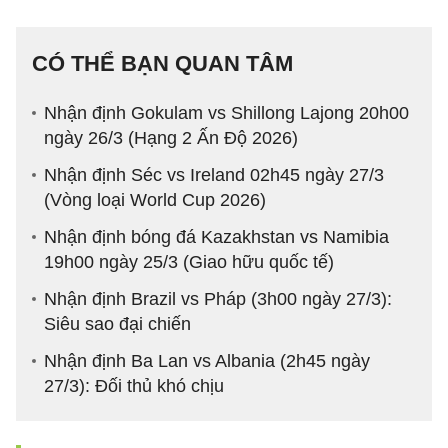
CÓ THỂ BẠN QUAN TÂM
Nhận định Gokulam vs Shillong Lajong 20h00
ngày 26/3 (Hạng 2 Ấn Độ 2026)
Nhận định Séc vs Ireland 02h45 ngày 27/3
(Vòng loại World Cup 2026)
Nhận định bóng đá Kazakhstan vs Namibia
19h00 ngày 25/3 (Giao hữu quốc tế)
Nhận định Brazil vs Pháp (3h00 ngày 27/3):
Siêu sao đại chiến
Nhận định Ba Lan vs Albania (2h45 ngày
27/3): Đối thủ khó chịu