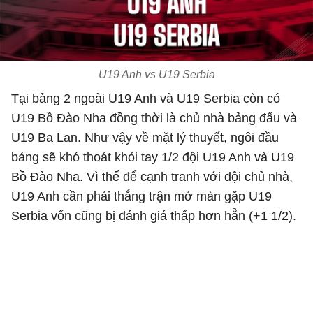
U19 Anh vs U19 Serbia
Tại bảng 2 ngoài U19 Anh và U19 Serbia còn có
U19 Bồ Đào Nha đồng thời là chủ nhà bảng đấu và
U19 Ba Lan. Như vậy về mặt lý thuyết, ngôi đầu
bảng sẽ khó thoát khỏi tay 1/2 đội U19 Anh và U19
Bồ Đào Nha. Vì thế để cạnh tranh với đội chủ nhà,
U19 Anh cần phải thắng trận mở màn gặp U19
Serbia vốn cũng bị đánh giá thấp hơn hẳn (+1 1/2).