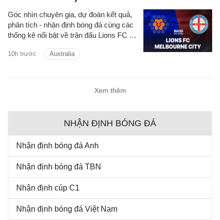
Góc nhìn chuyên gia, dự đoán kết quả,
phân tích - nhận định bóng đá cùng các
thống kê nổi bật về trận đấu Lions FC vs
Melbourne City cúp quốc gia Australia
10h trước
Australia
hôm nay.
Xem thêm
NHẬN ĐỊNH BÓNG ĐÁ
Nhận định bóng đá Anh
Nhận định bóng đá TBN
Nhận định cúp C1
Nhận định bóng đá Việt Nam