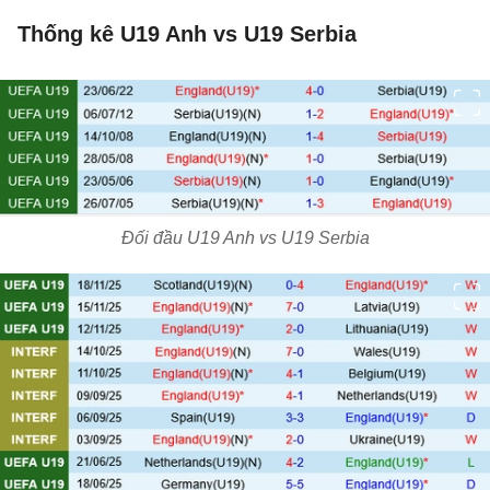
Thống kê U19 Anh vs U19 Serbia
Đối đầu U19 Anh vs U19 Serbia