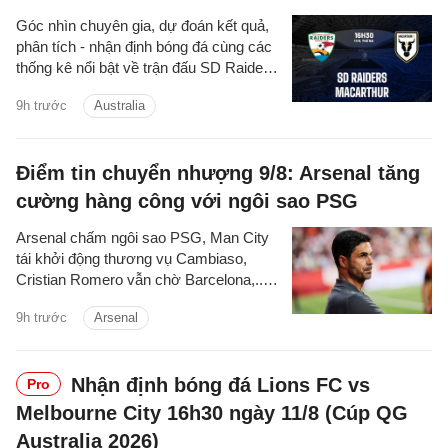
Góc nhìn chuyên gia, dự đoán kết quả,
phân tích - nhận định bóng đá cùng các
thống kê nổi bật về trận đấu SD Raiders
vs Macarthur cúp quốc gia Australia
9h trước
Australia
hôm nay.
Điểm tin chuyển nhượng 9/8: Arsenal tăng
cường hàng công với ngôi sao PSG
Arsenal chấm ngôi sao PSG, Man City
tái khởi động thương vụ Cambiaso,
Cristian Romero vẫn chờ Barcelona,...là
những tin tức bóng đá nổi bật trong điểm
9h trước
Arsenal
tin bóng đá sáng 9/8.
Nhận định bóng đá Lions FC vs
Pro
Melbourne City 16h30 ngày 11/8 (Cúp QG
Australia 2026)