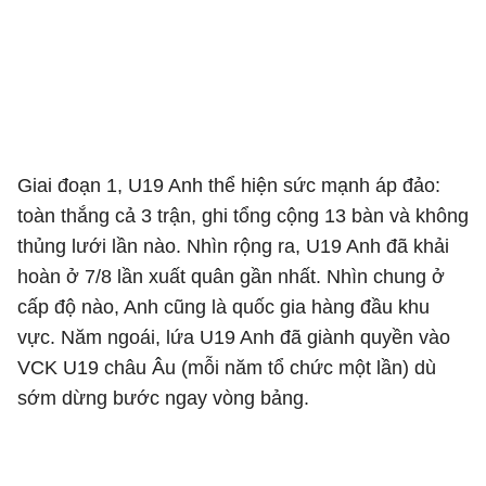
Giai đoạn 1, U19 Anh thể hiện sức mạnh áp đảo:
toàn thắng cả 3 trận, ghi tổng cộng 13 bàn và không
thủng lưới lần nào. Nhìn rộng ra, U19 Anh đã khải
hoàn ở 7/8 lần xuất quân gần nhất. Nhìn chung ở
cấp độ nào, Anh cũng là quốc gia hàng đầu khu
vực. Năm ngoái, lứa U19 Anh đã giành quyền vào
VCK U19 châu Âu (mỗi năm tổ chức một lần) dù
sớm dừng bước ngay vòng bảng.