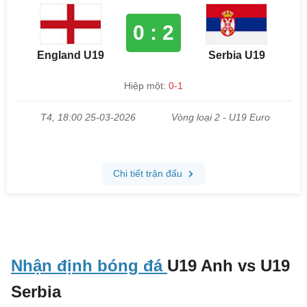
Nhận định bóng đá
U19 Anh vs U19
Serbia