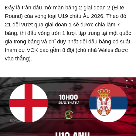
Đây là trận đấu mở màn bảng 2 giai đoạn 2 (Elite
Round) của vòng loại U19 châu Âu 2026. Theo đó
21 đội vượt qua giai đoạn 1 sẽ được chia làm 7
bảng, thi đấu vòng tròn 1 lượt tập trung tại một quốc
gia trong bảng và chỉ duy nhất đội đầu bảng có suất
tham dự VCK bao gồm 8 đội (chủ nhà Wales được
vào thẳng).