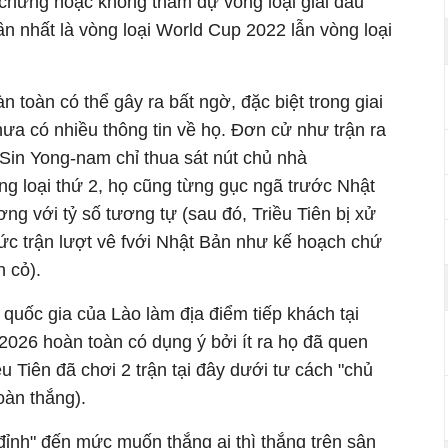
 chừng hoặc không tham dự vòng loại giải đấu
n nhất là vòng loại World Cup 2022 lẫn vòng loại
àn toàn có thể gây ra bất ngờ, đặc biệt trong giai
hưa có nhiều thông tin về họ. Đơn cử như trận ra
 Sin Yong-nam chỉ thua sát nút chủ nhà
òng loại thứ 2, họ cũng từng gục ngã trước Nhật
ng với tỷ số tương tự (sau đó, Triều Tiên bị xử
hức trận lượt vê fvới Nhật Bản như kế hoạch chứ
n cỏ).
quốc gia của Lào làm địa điểm tiếp khách tại
2026 hoàn toàn có dụng ý bởi ít ra họ đã quen
u Tiên đã chơi 2 trận tại đây dưới tư cách "chủ
oàn thắng).
đỉnh" đến mức muốn thắng ai thì thắng trên sân