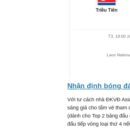
Nhận định bóng đ
Với tư cách nhà ĐKVĐ Asia
sáng giá cho tấm vé tham 
(dành cho Top 2 bảng đấu c
đấu tiếp vòng loại thứ 4 