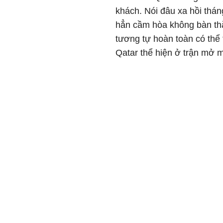
khách. Nói đâu xa hồi thán
hẳn cầm hòa không bàn thắ
tương tự hoàn toàn có thể 
Qatar thể hiện ở trận mở 