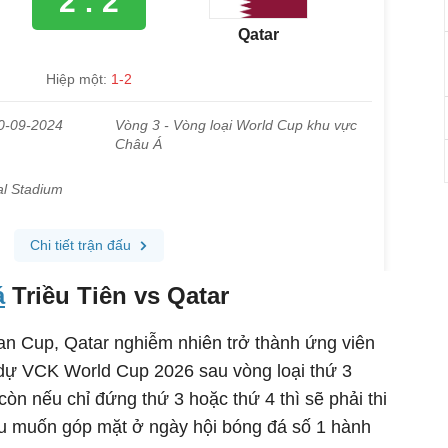
á
Triều Tiên vs Qatar
n Cup, Qatar nghiễm nhiên trở thành ứng viên
dự VCK World Cup 2026 sau vòng loại thứ 3
òn nếu chỉ đứng thứ 3 hoặc thứ 4 thì sẽ phải thi
nếu muốn góp mặt ở ngày hội bóng đá số 1 hành