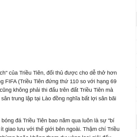
ch" của Triều Tiên, đối thủ được cho dễ thở hơn
g FIFA (Triều Tiên đứng thứ 110 so với hạng 69
cũng không phải thi đấu trên đất Triều Tiên mà
sân trung lập tại Lào đồng nghĩa bất lợi sân bãi
óng đá Triều Tiên bao năm qua luôn là sự "bí
ít giao lưu với thế giới bên ngoài. Thậm chí Triều