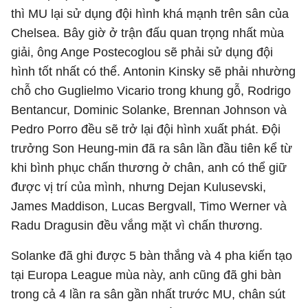
thì MU lại sử dụng đội hình khá mạnh trên sân của
Chelsea. Bây giờ ở trận đấu quan trọng nhất mùa
giải, ông Ange Postecoglou sẽ phải sử dụng đội
hình tốt nhất có thể. Antonin Kinsky sẽ phải nhường
chỗ cho Guglielmo Vicario trong khung gỗ, Rodrigo
Bentancur, Dominic Solanke, Brennan Johnson và
Pedro Porro đều sẽ trở lại đội hình xuất phát. Đội
trưởng Son Heung-min đã ra sân lần đầu tiên kể từ
khi bình phục chấn thương ở chân, anh có thể giữ
được vị trí của mình, nhưng Dejan Kulusevski,
James Maddison, Lucas Bergvall, Timo Werner và
Radu Dragusin đều vắng mặt vì chấn thương.
Solanke đã ghi được 5 bàn thắng và 4 pha kiến tạo
tại Europa League mùa này, anh cũng đã ghi bàn
trong cả 4 lần ra sân gần nhất trước MU, chân sút