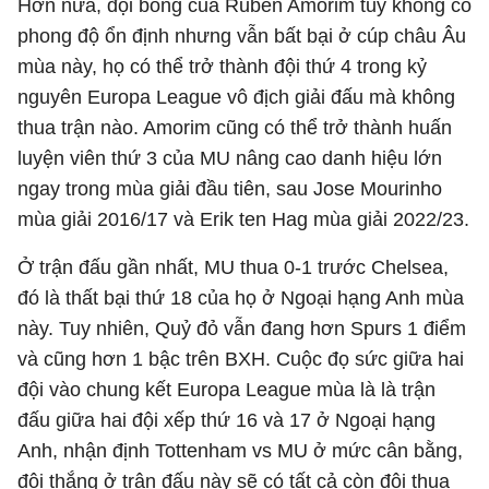
Hơn nữa, đội bóng của Ruben Amorim tuy không có
phong độ ổn định nhưng vẫn bất bại ở cúp châu Âu
mùa này, họ có thể trở thành đội thứ 4 trong kỷ
nguyên Europa League vô địch giải đấu mà không
thua trận nào. Amorim cũng có thể trở thành huấn
luyện viên thứ 3 của MU nâng cao danh hiệu lớn
ngay trong mùa giải đầu tiên, sau Jose Mourinho
mùa giải 2016/17 và Erik ten Hag mùa giải 2022/23.
Ở trận đấu gần nhất, MU thua 0-1 trước Chelsea,
đó là thất bại thứ 18 của họ ở Ngoại hạng Anh mùa
này. Tuy nhiên, Quỷ đỏ vẫn đang hơn Spurs 1 điểm
và cũng hơn 1 bậc trên BXH. Cuộc đọ sức giữa hai
đội vào chung kết Europa League mùa là là trận
đấu giữa hai đội xếp thứ 16 và 17 ở Ngoại hạng
Anh, nhận định Tottenham vs MU ở mức cân bằng,
đội thắng ở trận đấu này sẽ có tất cả còn đội thua