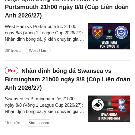
Portsmouth 21h00 ngày 8/8 (Cúp Liên đoàn
Anh 2026/27)
West Ham vs Portsmouth lúc 21h00
ngày 8/8 (Vòng 1 League Cup 2026/27):
Nhận định bóng đá, ý kiến chuyên gia,
dự đoán kết quả, phân tích trận đấu,
28' trước
West Ham
thống kê về phong độ hai đội.
Nhận định bóng đá Swansea vs
Pro
Birmingham 21h00 ngày 8/8 (Cúp Liên đoàn
Anh 2026/27)
Swansea vs Birmingham lúc 21h00
ngày 8/8 (Vòng 1 League Cup 2026/27):
Nhận định bóng đá, ý kiến chuyên gia,
dự đoán kết quả, phân tích trận đấu,
1h trước
Birmingham
thống kê về phong độ hai đội.