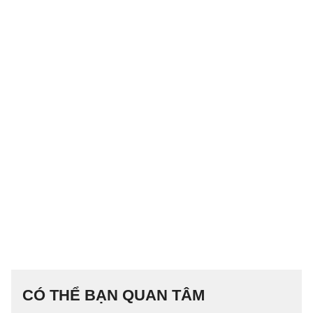
CÓ THỂ BẠN QUAN TÂM