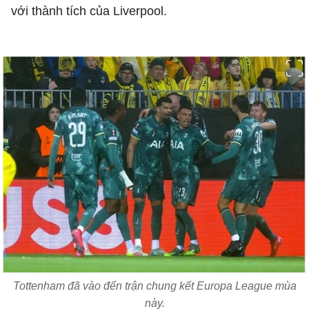
với thành tích của Liverpool.
Tottenham đã vào đến trận chung kết Europa League mùa
này.