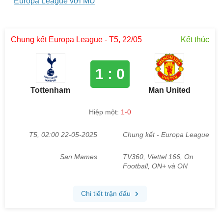
Europa League với MU