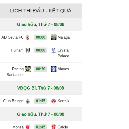
LỊCH THI ĐẤU - KẾT QUẢ
Giao hữu, Thứ 7 - 08/08
AD Ceuta FC
00:00
Malaga
Fulham
00:00
Crystal
Palace
Racing
00:30
Alaves
Santander
VĐQG Bỉ, Thứ 7 - 08/08
Club Brugge
01:45
Kortrijk
Giao hữu, Thứ 7 - 08/08
Monza
01:45
Calcio