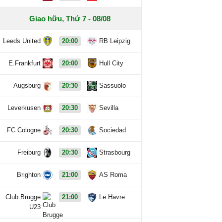
Giao hữu, Thứ 7 - 08/08
Leeds United
20:00
RB Leipzig
E.Frankfurt
20:00
Hull City
Augsburg
20:30
Sassuolo
Leverkusen
20:30
Sevilla
FC Cologne
20:30
Sociedad
Freiburg
20:30
Strasbourg
Brighton
21:00
AS Roma
Club Brugge
21:00
Le Havre
U23