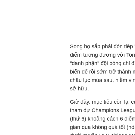
Song họ sắp phải đón tiếp 
điểm tương đương với Tori
"danh phận" đội bóng chỉ đ
biến để rồi sớm trở thành m
châu lục mùa sau, niềm vi
sở hữu.
Giờ đây, mục tiêu còn lại c
tham dự Champions League 
(thứ 6) khoảng cách 6 điểm
gian qua không quá tốt (hò