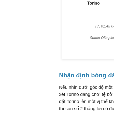
Nhận định bóng đ
Nếu nhìn dưới góc độ một đ
xét Torino đang chơi tệ bở
đặt Torino lên một vị thế 
thì con số 2 thắng lợi có đ