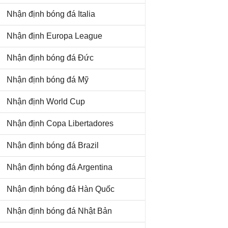
Nhận định bóng đá Italia
Nhận định Europa League
Nhận định bóng đá Đức
Nhận định bóng đá Mỹ
Nhận định World Cup
Nhận định Copa Libertadores
Nhận định bóng đá Brazil
Nhận định bóng đá Argentina
Nhận định bóng đá Hàn Quốc
Nhận định bóng đá Nhật Bản