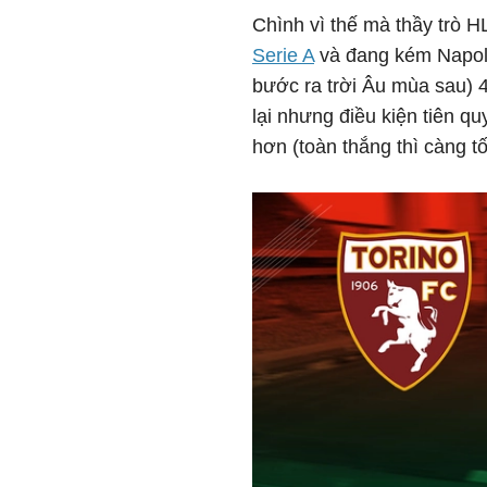
Chình vì thế mà thầy trò H
Serie A
và đang kém Napoli 
bước ra trời Âu mùa sau) 4
lại nhưng điều kiện tiên qu
hơn (toàn thắng thì càng tố