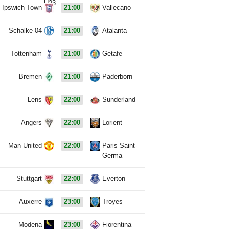
Ipswich Town
21:00
Vallecano
Schalke 04
21:00
Atalanta
Tottenham
21:00
Getafe
Bremen
21:00
Paderborn
Lens
22:00
Sunderland
Angers
22:00
Lorient
Man United
22:00
Paris Saint-
Germa
Stuttgart
22:00
Everton
Auxerre
23:00
Troyes
Modena
23:00
Fiorentina