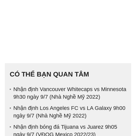
CÓ THỂ BẠN QUAN TÂM
Nhận định Vancouver Whitecaps vs Minnesota
9h30 ngày 9/7 (Nhà Nghề Mỹ 2022)
Nhận định Los Angeles FC vs LA Galaxy 9h00
ngày 9/7 (Nhà Nghề Mỹ 2022)
Nhận định bóng đá Tijuana vs Juarez 9h05
ngày 9/7 (VĐQG Mexico 2022/23)