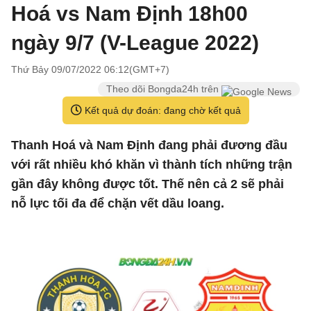
Hoá vs Nam Định 18h00
ngày 9/7 (V-League 2022)
Thứ Bảy 09/07/2022 06:12(GMT+7)
Theo dõi Bongda24h trên
Kết quả dự đoán: đang chờ kết quả
Thanh Hoá và Nam Định đang phải đương đầu
với rất nhiều khó khăn vì thành tích những trận
gần đây không được tốt. Thế nên cả 2 sẽ phải
nỗ lực tối đa để chặn vết dầu loang.