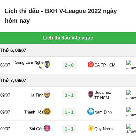
Lịch thi đấu - BXH V-League 2022 ngày
hôm nay