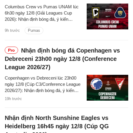
Columbus Crew vs Pumas UNAM lúc
6h30 ngày 12/8 (Giải Leagues Cup
2026): Nhận định bóng đá, ý kiến
chuyên gia, dự đoán kết quả, phân tích -
9h trước
Pumas
thống kê trận đấu.
Nhận định bóng đá Copenhagen vs
Pro
Debreceni 23h00 ngày 12/8 (Conference
League 2026/27)
Copenhagen vs Debreceni lúc 23h00
ngày 12/8 (Cúp C3/Conference League
2026/27): Nhận định bóng đá, ý kiến
chuyên gia, dự đoán kết quả, phân tích -
19h trước
thống kê trận đấu.
Nhận định North Sunshine Eagles vs
Heidelberg 16h45 ngày 12/8 (Cúp QG