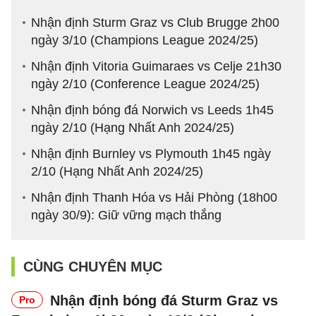
Nhận định Sturm Graz vs Club Brugge 2h00
ngày 3/10 (Champions League 2024/25)
Nhận định Vitoria Guimaraes vs Celje 21h30
ngày 2/10 (Conference League 2024/25)
Nhận định bóng đá Norwich vs Leeds 1h45
ngày 2/10 (Hạng Nhất Anh 2024/25)
Nhận định Burnley vs Plymouth 1h45 ngày
2/10 (Hạng Nhất Anh 2024/25)
Nhận định Thanh Hóa vs Hải Phòng (18h00
ngày 30/9): Giữ vững mạch thắng
CÙNG CHUYÊN MỤC
Nhận định bóng đá Sturm Graz vs
Pro