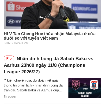
Nhận định bóng đá Sabah Baku vs
Pro
Aarhus 23h00 ngày 11/8 (Champions
League 2026/27)
Ý kiến chuyên gia, dự đoán kết quả,
thông tin phân tích - nhận định bóng đá
trận đấu Sabah Baku vs Aarhus cúp
C1/UEFA Champions League 2026/27
5h trước
hôm nay.