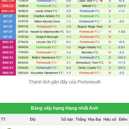
Thành tích gần đây của Portsmouth