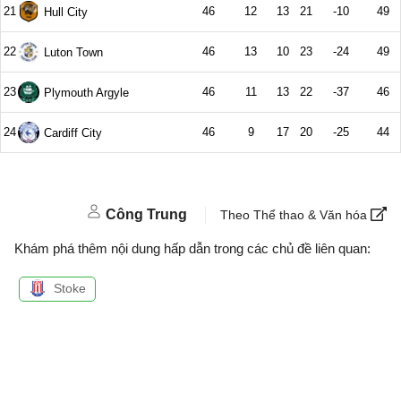
Công Trung
Theo Thể thao & Văn hóa
Khám phá thêm nội dung hấp dẫn trong các chủ đề liên quan:
Stoke