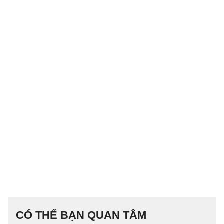
CÓ THỂ BẠN QUAN TÂM