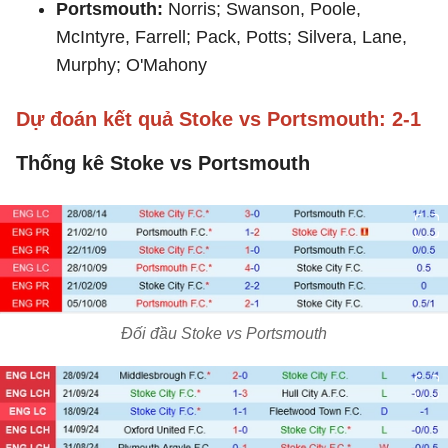
Portsmouth:
Norris; Swanson, Poole,
McIntyre, Farrell; Pack, Potts; Silvera, Lane,
Murphy; O'Mahony
Dự đoán kết quả Stoke vs Portsmouth: 2-1
Thống kê Stoke vs Portsmouth
Đối đầu Stoke vs Portsmouth