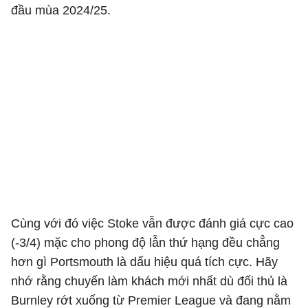
đầu mùa 2024/25.
Cùng với đó việc Stoke vẫn được đánh giá cực cao
(-3/4) mặc cho phong độ lẫn thứ hạng đều chẳng
hơn gì Portsmouth là dấu hiệu quá tích cực. Hãy
nhớ rằng chuyến làm khách mới nhất dù đối thủ là
Burnley rớt xuống từ Premier League và đang nằm