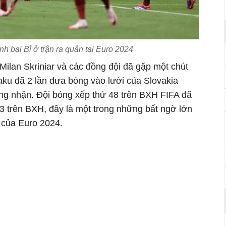
h bại Bỉ ở trận ra quân tại Euro 2024
ilan Skriniar và các đồng đội đã gặp một chút
u đã 2 lần đưa bóng vào lưới của Slovakia
g nhận. Đội bóng xếp thứ 48 trên BXH FIFA đã
3 trên BXH, đây là một trong những bất ngờ lớn
i của Euro 2024.