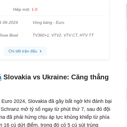
á
Slovakia vs Ukraine: Căng thẳng
Euro 2024, Slovakia đã gây bất ngờ khi đánh bại
n Schranz mở tỷ số ngay từ phút thứ 7, sau đó đội
a đã phải hứng chịu áp lực khủng khiếp từ phía
n 16 cú dứt điểm, trong đó có 5 cú sút trúng