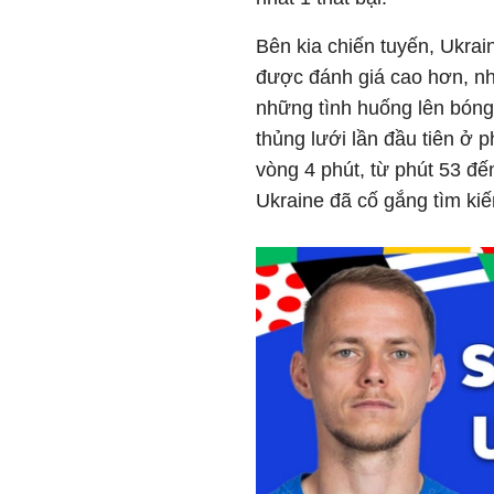
Bên kia chiến tuyến, Ukrai
được đánh giá cao hơn, nh
những tình huống lên bón
thủng lưới lần đầu tiên ở 
vòng 4 phút, từ phút 53 đế
Ukraine đã cố gắng tìm ki