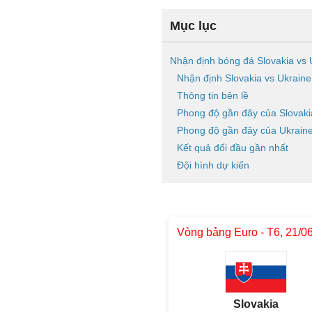
Mục lục
Nhận định bóng đá Slovakia vs 
Nhận định Slovakia vs Ukraine
Thông tin bên lề
Phong độ gần đây của Slovaki
Phong độ gần đây của Ukrain
Kết quả đối đầu gần nhất
Đội hình dự kiến