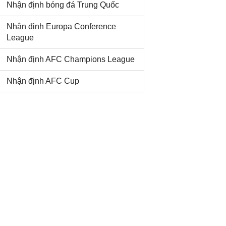
Nhận định bóng đá Trung Quốc
Nhận định Europa Conference
League
Nhận định AFC Champions League
Nhận định AFC Cup