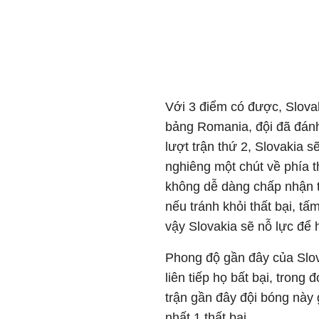
Với 3 điểm có được, Slova
bảng Romania, đội đã đánh 
lượt trận thứ 2, Slovakia 
nghiêng một chút về phía t
không dễ dàng chấp nhận th
nếu tránh khỏi thất bại, t
vậy Slovakia sẽ nỗ lực để
Phong độ gần đây của Slovak
liên tiếp họ bất bại, trong
trận gần đây đội bóng này 
nhất 1 thất bại.