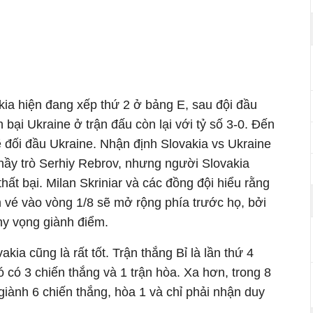
kia hiện đang xếp thứ 2 ở bảng E, sau đội đầu
bại Ukraine ở trận đấu còn lại với tỷ số 3-0. Đến
sẽ đối đầu Ukraine. Nhận định Slovakia vs Ukraine
hầy trò Serhiy Rebrov, nhưng người Slovakia
ất bại. Milan Skriniar và các đồng đội hiểu rằng
ấm vé vào vòng 1/8 sẽ mở rộng phía trước họ, bởi
 hy vọng giành điểm.
ia cũng là rất tốt. Trận thắng Bỉ là lần thứ 4
 đó có 3 chiến thắng và 1 trận hòa. Xa hơn, trong 8
giành 6 chiến thắng, hòa 1 và chỉ phải nhận duy