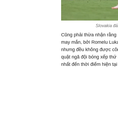
Slovakia đán
Cũng phải thừa nhận rằng M
may mắn, bởi Romelu Lukak
nhưng đều không được côn
quật ngã đội bóng xếp thứ 
nhất đến thời điểm hiện tạ