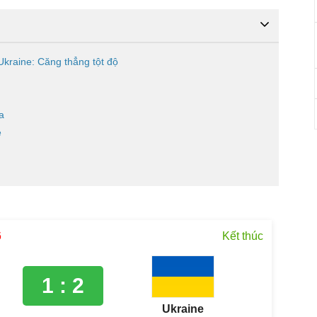
Ukraine: Căng thẳng tột độ
a
e