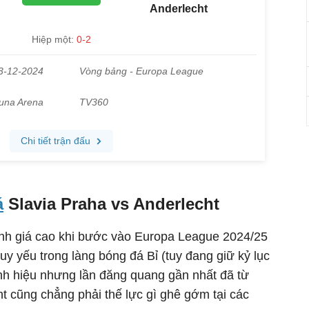
á
Slavia Praha vs Anderlecht
nh giá cao khi bước vào Europa League 2024/25
uy yếu trong làng bóng đá Bỉ (tuy đang giữ kỷ lục
h hiệu nhưng lần đăng quang gần nhất đã từ
t cũng chẳng phải thế lực gì ghê gớm tại các