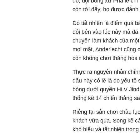
đó, đội bóng xứ Pha lê chỉ
còn tới đây, họ được đánh g
Đó tất nhiên là điểm quá 
đôi bên vào lúc này mà đã
chuyến làm khách của một
mọi mặt, Anderlecht cũng c
còn không chơi thăng hoa 
Thực ra nguyên nhân chính
đầu này có lẽ là do yếu tố
bóng dưới quyền HLV Jindr
thống kê 14 chiến thắng s
Riêng tại sân chơi châu lụ
khách vừa qua. Song kể cả
khó hiểu và tất nhiên trong