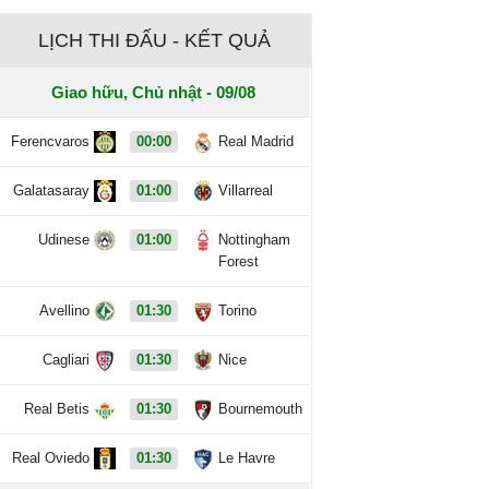
LỊCH THI ĐẤU - KẾT QUẢ
Giao hữu, Chủ nhật - 09/08
Ferencvaros
00:00
Real Madrid
Galatasaray
01:00
Villarreal
Udinese
01:00
Nottingham
Forest
Avellino
01:30
Torino
Cagliari
01:30
Nice
Real Betis
01:30
Bournemouth
Real Oviedo
01:30
Le Havre