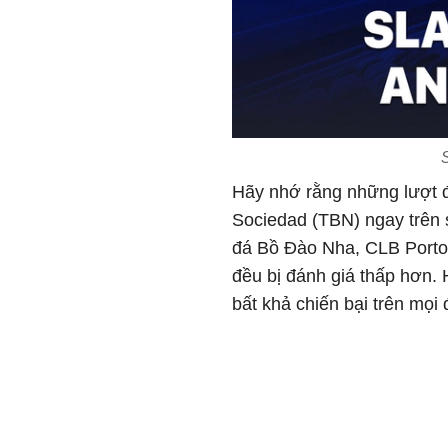
Hãy nhớ rằng những lượt đ
Sociedad (TBN) ngay trên
đá Bồ Đào Nha, CLB Porto. 
đều bị đánh giá thấp hơn. 
bất khả chiến bại trên mọi 