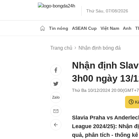
Thứ Sáu, 07/08/2026
Tin nóng
ASEAN Cup
Việt Nam
Anh
T
Trang chủ
Nhận định bóng đá
Nhận định Slav
3h00 ngày 13/1
Thứ Ba 10/12/2024 20:00(GMT+7
Zalo
Kế
Slavia Praha vs Anderlec
League 2024/25): Nhận đị
quả, phân tích - thống kê