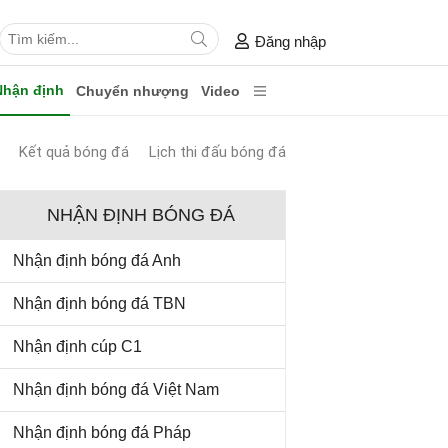
Đăng nhập
Nhận định
Chuyển nhượng
Video
Kết quả bóng đá
Lịch thi đấu bóng đá
NHẬN ĐỊNH BÓNG ĐÁ
Nhận định bóng đá Anh
Nhận định bóng đá TBN
Nhận định cúp C1
Nhận định bóng đá Việt Nam
Nhận định bóng đá Pháp