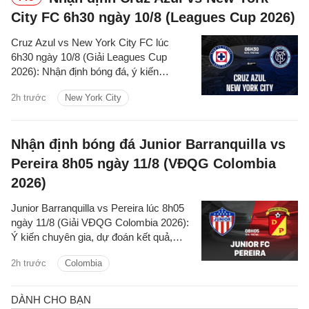
City FC 6h30 ngày 10/8 (Leagues Cup 2026)
Cruz Azul vs New York City FC lúc
6h30 ngày 10/8 (Giải Leagues Cup
2026): Nhận định bóng đá, ý kiến
chuyên gia, dự đoán kết quả, phân tích -
2h trước
New York City
thống kê trận đấu.
Nhận định bóng đá Junior Barranquilla vs
Pereira 8h05 ngày 11/8 (VĐQG Colombia
2026)
Junior Barranquilla vs Pereira lúc 8h05
ngày 11/8 (Giải VĐQG Colombia 2026):
Ý kiến chuyên gia, dự đoán kết quả,
nhận định - phân tích trận đấu, thống kê
2h trước
Colombia
chi tiết về hai đội.