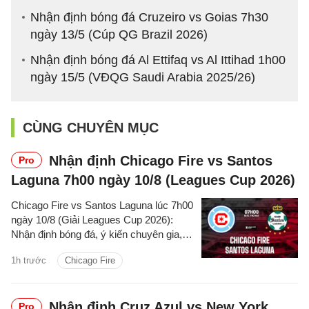
Nhận định bóng đá Cruzeiro vs Goias 7h30
ngày 13/5 (Cúp QG Brazil 2026)
Nhận định bóng đá Al Ettifaq vs Al Ittihad 1h00
ngày 15/5 (VĐQG Saudi Arabia 2025/26)
CÙNG CHUYÊN MỤC
Nhận định Chicago Fire vs Santos
Pro
Laguna 7h00 ngày 10/8 (Leagues Cup 2026)
Chicago Fire vs Santos Laguna lúc 7h00
ngày 10/8 (Giải Leagues Cup 2026):
Nhận định bóng đá, ý kiến chuyên gia,
dự đoán kết quả, phân tích - thống kê
1h trước
Chicago Fire
trận đấu.
Nhận định Cruz Azul vs New York
Pro