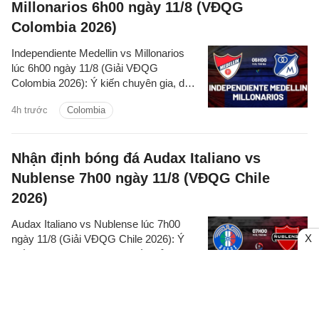
Millonarios 6h00 ngày 11/8 (VĐQG
Colombia 2026)
Independiente Medellin vs Millonarios
lúc 6h00 ngày 11/8 (Giải VĐQG
Colombia 2026): Ý kiến chuyên gia, dự
đoán kết quả, nhận định - phân tích trận
4h trước
Colombia
đấu, thống kê chi tiết về hai đội.
Nhận định bóng đá Audax Italiano vs
Nublense 7h00 ngày 11/8 (VĐQG Chile
2026)
Audax Italiano vs Nublense lúc 7h00
X
ngày 11/8 (Giải VĐQG Chile 2026): Ý
kiến chuyên gia, dự đoán kết quả, nhận
định - phân tích trận đấu, thống kê chi
5h trước
tiết về hai đội.
Pro