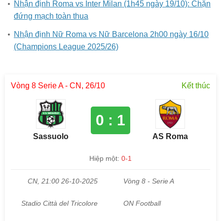
Nhận định Roma vs Inter Milan (1h45 ngày 19/10): Chặn
đứng mạch toàn thua
Nhận định Nữ Roma vs Nữ Barcelona 2h00 ngày 16/10
(Champions League 2025/26)