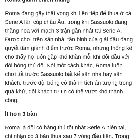
Roma đang gây thất vọng khi liên tiếp để thua ở cả
Serie A lẫn cúp châu Âu, trong khi Sassuolo đang
thăng hoa với mạch 3 trận gần nhất tại Serie A.
Được chơi trên sân nhà, tân binh của giải đấu đang
quyết tâm giành điểm trước Roma, nhưng thống kê
cho thấy họ luôn gặp khó khăn mỗi khi đối đầu với
đội bóng thủ đô. Nói một cách khác, Roma luôn
chơi tốt trước Sassuolo bất kể sân nhà hay sân
khách, trước đội bóng có thành tích ấn tượng trong
quá khứ, đội khách tự tin có thể vượt khó thành
công.
Ít hơn 3 bàn
Roma là đội có hàng thủ tốt nhất Serie A hiện tại,
chỉ nhận có 3 bàn thua sau 7 vòng đầu tiên. Trong