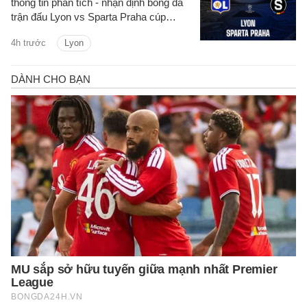
thông tin phân tích - nhận định bóng đá
trận đấu Lyon vs Sparta Praha cúp
C1/UEFA Champions League 2026/27
4h trước
Lyon
hôm nay.