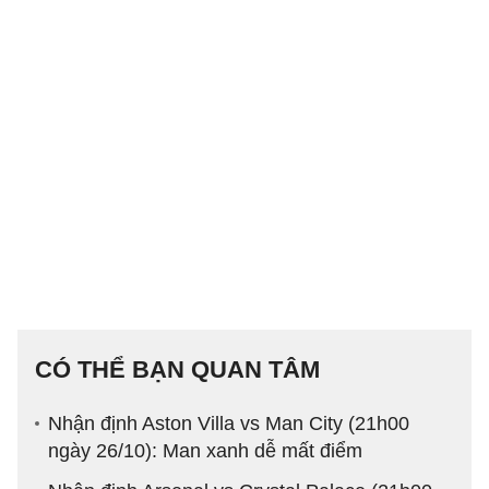
CÓ THỂ BẠN QUAN TÂM
Nhận định Aston Villa vs Man City (21h00
ngày 26/10): Man xanh dễ mất điểm