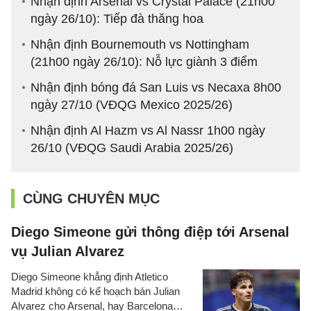
Nhận định Arsenal vs Crystal Palace (21h00
ngày 26/10): Tiếp đà thăng hoa
Nhận định Bournemouth vs Nottingham
(21h00 ngày 26/10): Nỗ lực giành 3 điểm
Nhận định bóng đá San Luis vs Necaxa 8h00
ngày 27/10 (VĐQG Mexico 2025/26)
Nhận định Al Hazm vs Al Nassr 1h00 ngày
26/10 (VĐQG Saudi Arabia 2025/26)
CÙNG CHUYÊN MỤC
Diego Simeone gửi thông điệp tới Arsenal
vụ Julian Alvarez
Diego Simeone khẳng định Atletico
Madrid không có kế hoạch bán Julian
Alvarez cho Arsenal, hay Barcelona