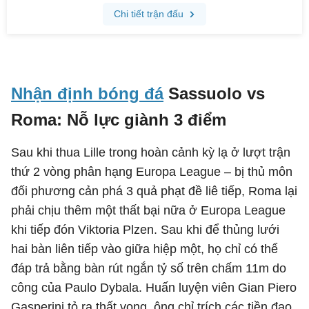
Nhận định bóng đá
Sassuolo vs
Roma: Nỗ lực giành 3 điểm
Sau khi thua Lille trong hoàn cảnh kỳ lạ ở lượt trận
thứ 2 vòng phân hạng Europa League – bị thủ môn
đối phương cản phá 3 quả phạt đề liê tiếp, Roma lại
phải chịu thêm một thất bại nữa ở Europa League
khi tiếp đón Viktoria Plzen. Sau khi để thủng lưới
hai bàn liên tiếp vào giữa hiệp một, họ chỉ có thể
đáp trả bằng bàn rút ngắn tỷ số trên chấm 11m do
công của Paulo Dybala. Huấn luyện viên Gian Piero
Gasperini tỏ ra thất vọng, ông chỉ trích các tiền đạo