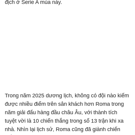
địch ở Serie A mùa này.
Trong năm 2025 dương lịch, không có đội nào kiếm
được nhiều điểm trên sân khách hơn Roma trong
năm giải đấu hàng đầu châu Âu, với thành tích
tuyệt vời là 10 chiến thắng trong số 13 trận khi xa
nhà. Nhìn lại lịch sử, Roma cũng đã giành chiến