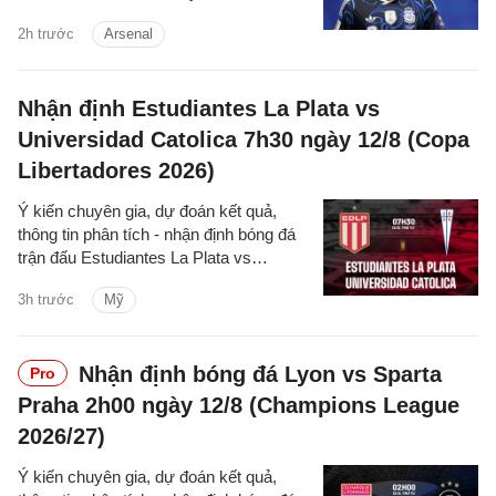
trong mùa hè này.
2h trước
Arsenal
Nhận định Estudiantes La Plata vs
Universidad Catolica 7h30 ngày 12/8 (Copa
Libertadores 2026)
Ý kiến chuyên gia, dự đoán kết quả,
thông tin phân tích - nhận định bóng đá
trận đấu Estudiantes La Plata vs
Universidad Catolica cúp C1 Nam
3h trước
Mỹ
Mỹ/Copa Libertadores 2026 hôm nay.
Nhận định bóng đá Lyon vs Sparta
Pro
Praha 2h00 ngày 12/8 (Champions League
2026/27)
Ý kiến chuyên gia, dự đoán kết quả,