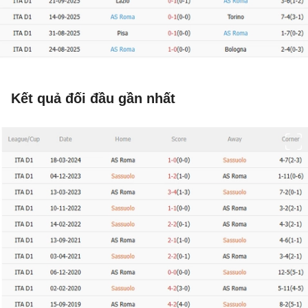
Kết quả đối đầu gần nhất