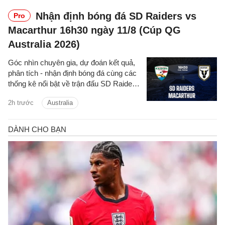
Nhận định bóng đá SD Raiders vs
Pro
Macarthur 16h30 ngày 11/8 (Cúp QG
Australia 2026)
Góc nhìn chuyên gia, dự đoán kết quả,
phân tích - nhận định bóng đá cùng các
thống kê nổi bật về trận đấu SD Raiders
vs Macarthur cúp quốc gia Australia
2h trước
Australia
hôm nay.