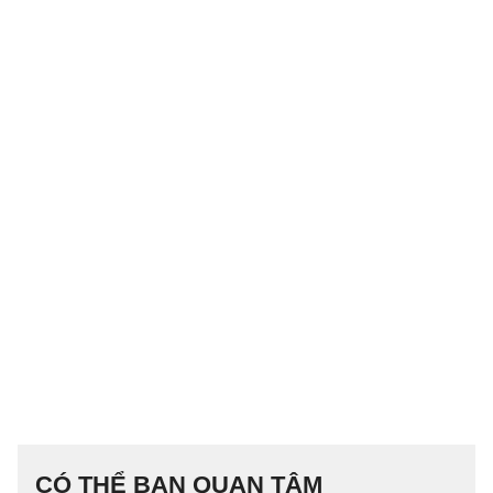
CÓ THỂ BẠN QUAN TÂM