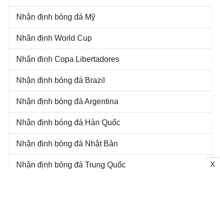
Nhận định bóng đá Mỹ
Nhận định World Cup
Nhận định Copa Libertadores
Nhận định bóng đá Brazil
Nhận định bóng đá Argentina
Nhận định bóng đá Hàn Quốc
Nhận định bóng đá Nhật Bản
X
Nhận định bóng đá Trung Quốc
Nhận định Europa Conference League
Nhận định AFC Champions League