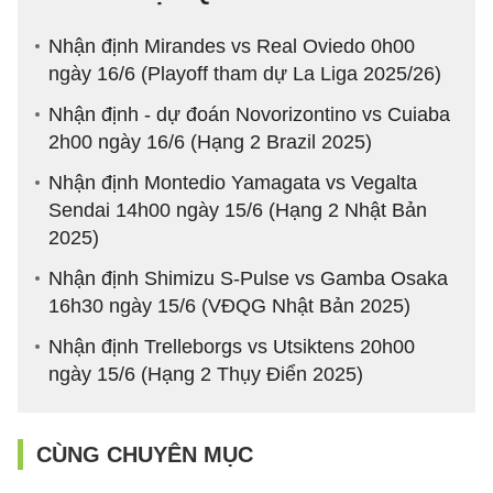
Nhận định Mirandes vs Real Oviedo 0h00
ngày 16/6 (Playoff tham dự La Liga 2025/26)
Nhận định - dự đoán Novorizontino vs Cuiaba
2h00 ngày 16/6 (Hạng 2 Brazil 2025)
Nhận định Montedio Yamagata vs Vegalta
Sendai 14h00 ngày 15/6 (Hạng 2 Nhật Bản
2025)
Nhận định Shimizu S-Pulse vs Gamba Osaka
16h30 ngày 15/6 (VĐQG Nhật Bản 2025)
Nhận định Trelleborgs vs Utsiktens 20h00
ngày 15/6 (Hạng 2 Thụy Điển 2025)
CÙNG CHUYÊN MỤC