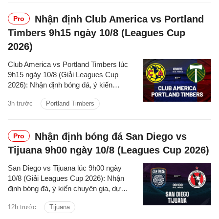
Nhận định Club America vs Portland
Pro
Timbers 9h15 ngày 10/8 (Leagues Cup
2026)
Club America vs Portland Timbers lúc
9h15 ngày 10/8 (Giải Leagues Cup
2026): Nhận định bóng đá, ý kiến
chuyên gia, dự đoán kết quả, phân tích -
3h trước
Portland Timbers
thống kê trận đấu.
Nhận định bóng đá San Diego vs
Pro
Tijuana 9h00 ngày 10/8 (Leagues Cup 2026)
San Diego vs Tijuana lúc 9h00 ngày
10/8 (Giải Leagues Cup 2026): Nhận
định bóng đá, ý kiến chuyên gia, dự
đoán kết quả, phân tích - thống kê trận
12h trước
Tijuana
đấu.