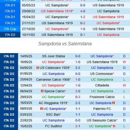
Sampdoria vs Salernitana