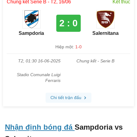
Nhận định bóng đá
Sampdoria vs