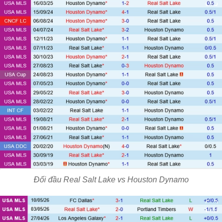
Đối đầu Real Salt Lake vs Houston Dynamo