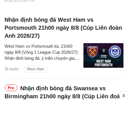
Nhận định bóng đá West Ham vs
Portsmouth 21h00 ngày 8/8 (Cúp Liên đoàn
Anh 2026/27)
West Ham vs Portsmouth lúc 21h00
ngày 8/8 (Vòng 1 League Cup 2026/27):
Nhận định bóng đá, ý kiến chuyên gia,
dự đoán kết quả, phân tích trận đấu,
3h trước
West Ham
thống kê về phong độ hai đội.
Nhận định bóng đá Swansea vs
Pro
Birmingham 21h00 ngày 8/8 (Cúp Liên đoàn
X
Anh 2026/27)
Swansea vs Birmingham lúc 21h00
ngày 8/8 (Vòng 1 League Cup 2026/27):
Nhận định bóng đá, ý kiến chuyên gia,