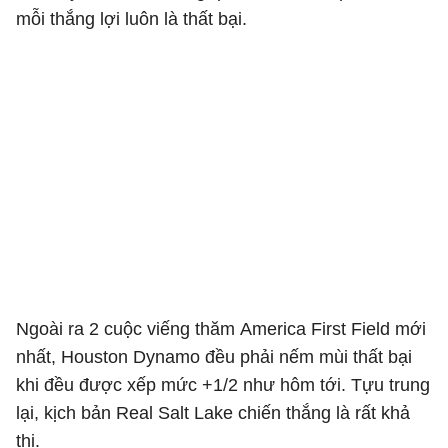
mỗi thắng lợi luôn là thất bại.
Ngoài ra 2 cuộc viếng thăm America First Field mới
nhất, Houston Dynamo đều phải nếm mùi thất bại
khi đều được xếp mức +1/2 như hôm tới. Tựu trung
lại, kịch bản Real Salt Lake chiến thắng là rất khả
thi.