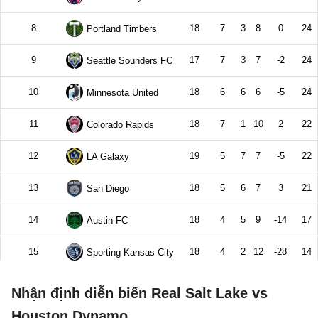
Nhận định diễn biến Real Salt Lake vs
Houston Dynamo