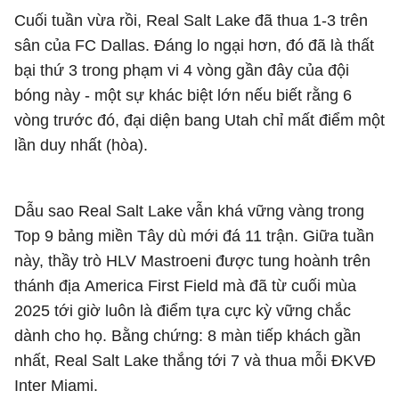
Cuối tuần vừa rồi, Real Salt Lake đã thua 1-3 trên
sân của FC Dallas. Đáng lo ngại hơn, đó đã là thất
bại thứ 3 trong phạm vi 4 vòng gần đây của đội
bóng này - một sự khác biệt lớn nếu biết rằng 6
vòng trước đó, đại diện bang Utah chỉ mất điểm một
lần duy nhất (hòa).
Dẫu sao Real Salt Lake vẫn khá vững vàng trong
Top 9 bảng miền Tây dù mới đá 11 trận. Giữa tuần
này, thầy trò HLV Mastroeni được tung hoành trên
thánh địa America First Field mà đã từ cuối mùa
2025 tới giờ luôn là điểm tựa cực kỳ vững chắc
dành cho họ. Bằng chứng: 8 màn tiếp khách gần
nhất, Real Salt Lake thắng tới 7 và thua mỗi ĐKVĐ
Inter Miami.