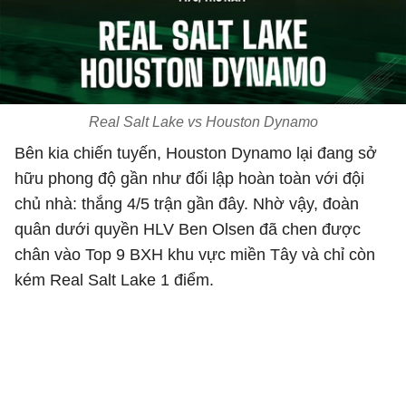
Real Salt Lake vs Houston Dynamo
Bên kia chiến tuyến, Houston Dynamo lại đang sở
hữu phong độ gần như đối lập hoàn toàn với đội
chủ nhà: thắng 4/5 trận gần đây. Nhờ vậy, đoàn
quân dưới quyền HLV Ben Olsen đã chen được
chân vào Top 9 BXH khu vực miền Tây và chỉ còn
kém Real Salt Lake 1 điểm.