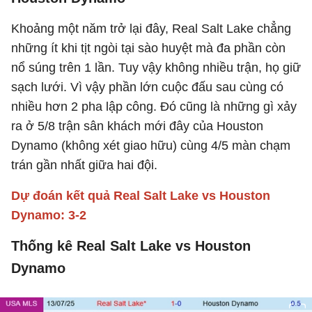
Khoảng một năm trở lại đây, Real Salt Lake chẳng
những ít khi tịt ngòi tại sào huyệt mà đa phần còn
nổ súng trên 1 lần. Tuy vậy không nhiều trận, họ giữ
sạch lưới. Vì vậy phần lớn cuộc đấu sau cùng có
nhiều hơn 2 pha lập công. Đó cũng là những gì xảy
ra ở 5/8 trận sân khách mới đây của Houston
Dynamo (không xét giao hữu) cùng 4/5 màn chạm
trán gần nhất giữa hai đội.
Dự đoán kết quả Real Salt Lake vs Houston
Dynamo: 3-2
Thống kê Real Salt Lake vs Houston
Dynamo