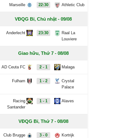
Marseille
22:30
Athletic Club
VĐQG Bỉ, Chủ nhật - 09/08
Anderlecht
23:30
Raal La
Louviere
Giao hữu, Thứ 7 - 08/08
AD Ceuta FC
2 - 1
Malaga
Fulham
1 - 2
Crystal
Palace
Racing
1 - 1
Alaves
Santander
VĐQG Bỉ, Thứ 7 - 08/08
Club Brugge
3 - 0
Kortrijk