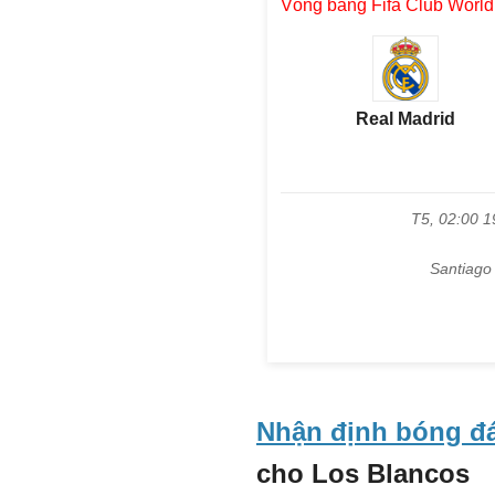
Nhận định bóng đ
cho Los Blancos