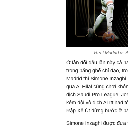
Real Madrid vs A
Ở lần đối đầu lần này cả h
trong băng ghế chỉ đạo, tr
Madrid thì Simone Inzaghi r
qua Al Hilal cũng chơi khô
địch Saudi Pro League. Joa
kém đội vô địch Al Ittihad 
Rập Xê Út dừng bước ở bá
Simone Inzaghi được đưa v