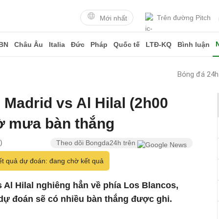
Trên đường Pitch
Mới nhất
BN
Châu Âu
Italia
Đức
Pháp
Quốc tế
LTĐ-KQ
Bình luận
Bóng đá 24h
Madrid vs Al Hilal (2h00
hờ mưa bàn thắng
)
Theo dõi Bongda24h trên
t quả dự đoán: đang chờ kết quả
 Al Hilal nghiêng hẳn về phía Los Blancos,
dự đoán sẽ có nhiều bàn thắng được ghi.