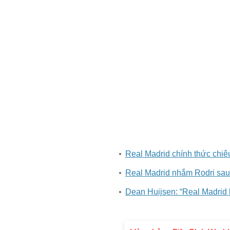
Real Madrid chính thức chi
Real Madrid nhắm Rodri sau 
Dean Huijsen: “Real Madrid l