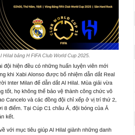
l Hilal bảng H FIFA Club World Cup 2025.
ai đội hiện đều có những huấn luyện viên mới
ong khi Xabi Alonso được bổ nhiệm dẫn dắt Real
ời Inter Milan để dẫn dắt Al Hilal. Mùa giải vừa
ng tốt, họ không thể bảo vệ thành công chức vô
o Cancelo và các đồng đội chỉ xếp ở vị trí thứ 2,
tới 8 điểm. Tại Cúp C1 châu Á, đội bóng của Ả
n kết.
ề với mục tiêu giúp Al Hilal giành những danh