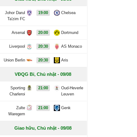
Johor Darul
19:00
Chelsea
Ta'zim FC
Arsenal
20:00
Dortmund
Liverpool
20:30
AS Monaco
Union Berlin
20:30
Aris
VĐQG Bỉ, Chủ nhật - 09/08
Sporting
21:00
Oud-Heverle
Charleroi
Leuven
Zulte
21:00
Genk
Waregem
Giao hữu, Chủ nhật - 09/08