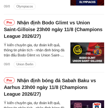
cúp C1/UEFA Champions League
09/8
Olympiacos
2026/27 hôm nay.
Nhận định Bodo Glimt vs Union
Pro
Saint-Gilloise 23h00 ngày 11/8 (Champions
League 2026/27)
Ý kiến chuyên gia, dự đoán kết quả,
thông tin phân tích - nhận định bóng đá
trận đấu Bodo Glimt vs Union Saint-
Gilloise cúp C1/UEFA Champions
09/8
Union Berlin
League 2026/27 hôm nay.
Nhận định bóng đá Sabah Baku vs
Pro
Aarhus 23h00 ngày 11/8 (Champions
League 2026/27)
Ý kiến chuyên gia, dự đoán kết quả,
thông tin phân tích - nhận định bóng đá