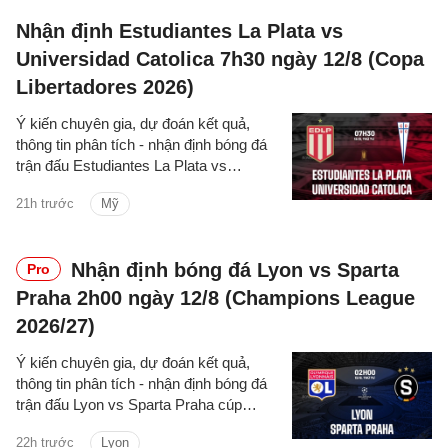
Nhận định Estudiantes La Plata vs
Universidad Catolica 7h30 ngày 12/8 (Copa
Libertadores 2026)
Ý kiến chuyên gia, dự đoán kết quả,
thông tin phân tích - nhận định bóng đá
trận đấu Estudiantes La Plata vs
Universidad Catolica cúp C1 Nam
21h trước
Mỹ
Mỹ/Copa Libertadores 2026 hôm nay.
Nhận định bóng đá Lyon vs Sparta
Pro
Praha 2h00 ngày 12/8 (Champions League
2026/27)
Ý kiến chuyên gia, dự đoán kết quả,
thông tin phân tích - nhận định bóng đá
trận đấu Lyon vs Sparta Praha cúp
C1/UEFA Champions League 2026/27
22h trước
Lyon
hôm nay.