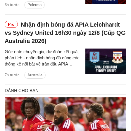
6h trước
Palermo
quốc gia Australia hôm nay.
Nhận định bóng đá APIA Leichhardt
Pro
vs Sydney United 16h30 ngày 12/8 (Cúp QG
Australia 2026)
Góc nhìn chuyên gia, dự đoán kết quả,
phân tích - nhận định bóng đá cùng các
thống kê nổi bật về trận đấu APIA
Leichhardt vs Sydney United cúp quốc
7h trước
Australia
gia Australia hôm nay.