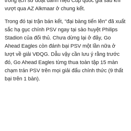
trong lịch sử đoạt danh hiệu Cúp quốc gia sau khi
vượt qua AZ Alkmaar ở chung kết.
Trong đó tại trận bán kết, "đại bàng tiến lên" đã xuất
sắc hạ gục chính PSV ngay tại sào huyệt Philips
Stadion của đối thủ. Chưa dừng lại ở đây, Go
Ahead Eagles còn đánh bại PSV một lần nữa ở
lượt về giải VĐQG. Dẫu vậy cần lưu ý rằng trước
đó, Go Ahead Eagles từng thua toàn tập 15 màn
chạm trán PSV trên mọi giải đấu chính thức (9 thất
bại trên 1 bàn).