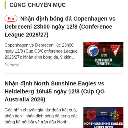
CÙNG CHUYÊN MỤC
Nhận định bóng đá Copenhagen vs
Pro
Debreceni 23h00 ngày 12/8 (Conference
League 2026/27)
Copenhagen vs Debreceni lúc 23h00
ngày 12/8 (Cúp C3/Conference League
2026/27): Nhận định bóng đá, ý kiến
chuyên gia, dự đoán kết quả, phân tích -
5h trước
thống kê trận đấu.
Nhận định North Sunshine Eagles vs
Heidelberg 16h45 ngày 12/8 (Cúp QG
Australia 2026)
Góc nhìn chuyên gia, dự đoán kết quả,
phân tích - nhận định bóng đá cùng các
thống kê nổi bật về trận đấu North
Sunshine Eagles vs Heidelberg cúp