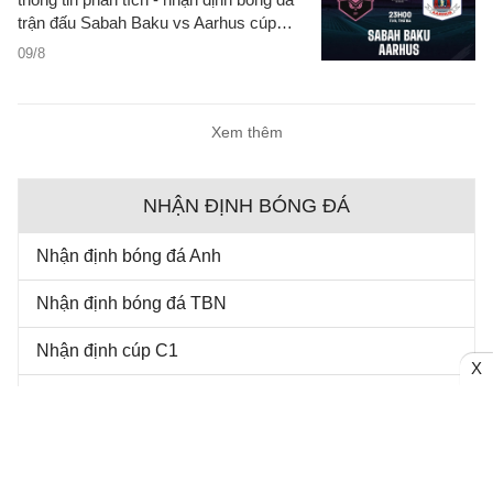
trận đấu Sabah Baku vs Aarhus cúp
C1/UEFA Champions League 2026/27
09/8
hôm nay.
Xem thêm
NHẬN ĐỊNH BÓNG ĐÁ
Nhận định bóng đá Anh
Nhận định bóng đá TBN
Nhận định cúp C1
X
Nhận định bóng đá Việt Nam
Nhận định bóng đá Pháp
Nhận định bóng đá Italia