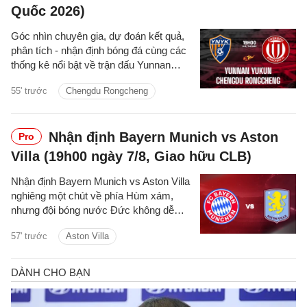
Quốc 2026)
Góc nhìn chuyên gia, dự đoán kết quả,
phân tích - nhận định bóng đá cùng các
thống kê nổi bật về trận đấu Yunnan
Yukun vs Chengdu Rongcheng thuộc
55' trước
Chengdu Rongcheng
giải VĐQG Trung Quốc hôm nay
Nhận định Bayern Munich vs Aston
Pro
Villa (19h00 ngày 7/8, Giao hữu CLB)
Nhận định Bayern Munich vs Aston Villa
nghiêng một chút về phía Hùm xám,
nhưng đội bóng nước Đức không dễ
giành chiến thắng ở trận đấu này.
57' trước
Aston Villa