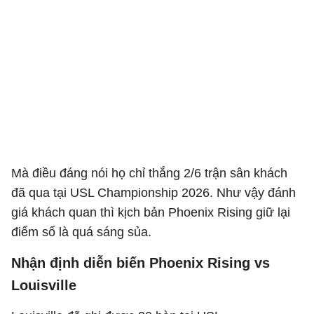
Mà điều đáng nói họ chỉ thắng 2/6 trận sân khách
đã qua tại USL Championship 2026. Như vậy đánh
giá khách quan thì kịch bản Phoenix Rising giữ lại
điểm số là quá sáng sủa.
Nhận định diễn biến Phoenix Rising vs
Louisville