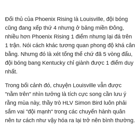
Đối thủ của Phoenix Rising là Louisville, đội bóng
cũng đang xếp thứ 4 nhưng ở bảng miền Đông,
nhiều hơn Phoenix Rising 1 điểm nhưng lại đá trên
1 trận. Nói cách khác tương quan phong độ khá cân
bằng. Nhưng đó là xét tổng thể chứ đã 5 vòng đấu,
đội bóng bang Kentucky chỉ giành được 1 điểm duy
nhất.
Trong bối cảnh đó, chuyện Louisville vẫn được
"nằm trên" nhìn tưởng là tích cực song cần lưu ý
rằng mùa này, thầy trò HLV Simon Bird luôn phải
sắm vai "đội mạnh" trong các chuyến hành quân
nên tư cách như vậy hóa ra lại trở nên bình thường.