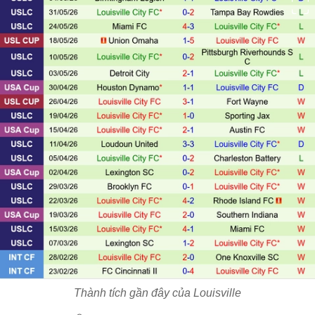
Thành tích gần đây của Louisville