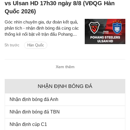
vs Ulsan HD 17h30 ngày 8/8 (VĐQG Hàn
Quốc 2026)
Góc nhìn chuyên gia, dự đoán kết quả,
phân tích - nhận định bóng đá cùng các
thống kê nổi bật về trận đấu Pohang
Steelers vs Ulsan HD thuộc giải VĐQG
5h trước
Hàn Quốc
Hàn Quốc 2026.
Xem thêm
NHẬN ĐỊNH BÓNG ĐÁ
Nhận định bóng đá Anh
Nhận định bóng đá TBN
Nhận định cúp C1