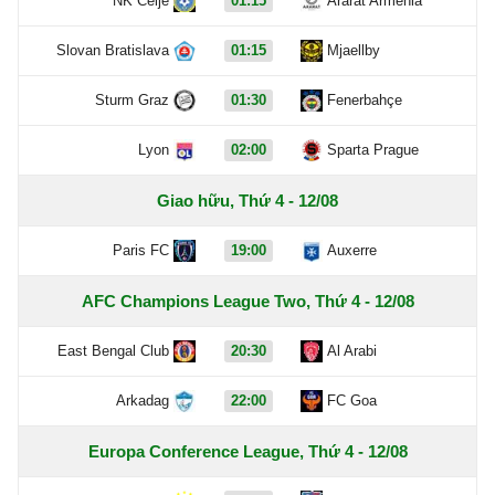
NK Celje
01:15
Ararat Armenia
Slovan Bratislava
01:15
Mjaellby
Sturm Graz
01:30
Fenerbahçe
Lyon
02:00
Sparta Prague
Giao hữu, Thứ 4 - 12/08
Paris FC
19:00
Auxerre
AFC Champions League Two, Thứ 4 - 12/08
East Bengal Club
20:30
Al Arabi
Arkadag
22:00
FC Goa
Europa Conference League, Thứ 4 - 12/08