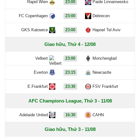
Rapid Wien
23:00
Paide Linnameesko
FC Copenhagen
23:00
Debrecen
GKS Katowice
23:00
Hapoel Tel Aviv
Giao hữu, Thứ 4 - 12/08
Velbert
23:00
Monchenglad
Everton
23:15
Newcastle
E.Frankfurt
23:30
FSV Frankfurt
AFC Champions League, Thứ 3 - 11/08
Adelaide United
16:30
CAHN
Giao hữu, Thứ 3 - 11/08