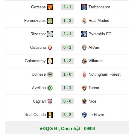
Goztepe
2 - 1
Trabzonspor
Ferencvaros
1 - 2
Real Madrid
Rizespor
2 - 1
Pyramids FC
Osasuna
0 - 2
Al-Ain
Galatasaray
1 - 2
Villarreal
Udinese
1 - 0
Nottingham Forest
Avellino
1 - 1
Torino
Cagliari
0 - 0
Nice
Real Oviedo
3 - 2
Le Havre
VĐQG Bỉ, Chủ nhật - 09/08