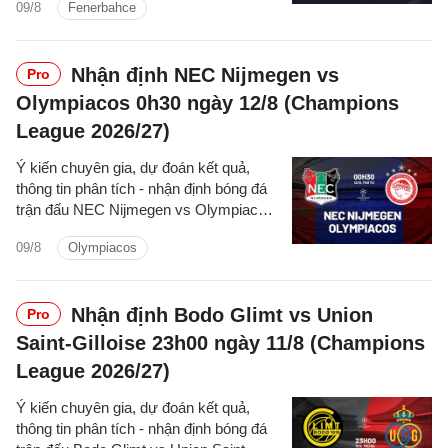
09/8
Fenerbahce
hôm nay.
Nhận định NEC Nijmegen vs
Pro
Olympiacos 0h30 ngày 12/8 (Champions
League 2026/27)
Ý kiến chuyên gia, dự đoán kết quả,
thông tin phân tích - nhận định bóng đá
trận đấu NEC Nijmegen vs Olympiacos
cúp C1/UEFA Champions League
09/8
Olympiacos
2026/27 hôm nay.
Nhận định Bodo Glimt vs Union
Pro
Saint-Gilloise 23h00 ngày 11/8 (Champions
League 2026/27)
Ý kiến chuyên gia, dự đoán kết quả,
thông tin phân tích - nhận định bóng đá