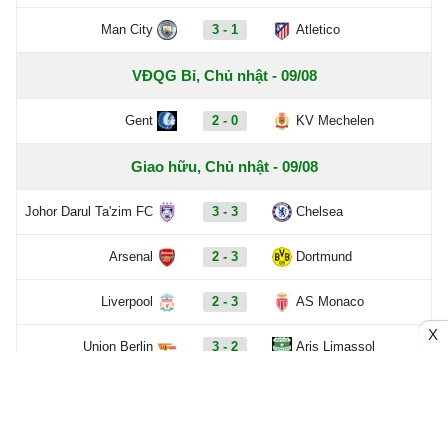
Man City
3 - 1
Atletico
VĐQG Bỉ, Chủ nhật - 09/08
Gent
2 - 0
KV Mechelen
Giao hữu, Chủ nhật - 09/08
Johor Darul Ta'zim FC
3 - 3
Chelsea
Arsenal
2 - 3
Dortmund
Liverpool
2 - 3
AS Monaco
X
Union Berlin
3 - 2
Aris Limassol
VĐQG Bỉ, Chủ nhật - 09/08
Sporting Charleroi
3 - 1
Oud-Heverle Leuven