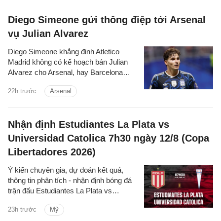
Diego Simeone gửi thông điệp tới Arsenal
vụ Julian Alvarez
Diego Simeone khẳng định Atletico
Madrid không có kế hoạch bán Julian
Alvarez cho Arsenal, hay Barcelona
trong mùa hè này.
22h trước
Arsenal
Nhận định Estudiantes La Plata vs
Universidad Catolica 7h30 ngày 12/8 (Copa
Libertadores 2026)
Ý kiến chuyên gia, dự đoán kết quả,
thông tin phân tích - nhận định bóng đá
trận đấu Estudiantes La Plata vs
Universidad Catolica cúp C1 Nam
23h trước
Mỹ
Mỹ/Copa Libertadores 2026 hôm nay.