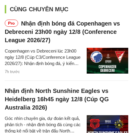
CÙNG CHUYÊN MỤC
Nhận định bóng đá Copenhagen vs
Pro
Debreceni 23h00 ngày 12/8 (Conference
League 2026/27)
Copenhagen vs Debreceni lúc 23h00
ngày 12/8 (Cúp C3/Conference League
2026/27): Nhận định bóng đá, ý kiến
chuyên gia, dự đoán kết quả, phân tích -
7h trước
thống kê trận đấu.
Nhận định North Sunshine Eagles vs
Heidelberg 16h45 ngày 12/8 (Cúp QG
Australia 2026)
Góc nhìn chuyên gia, dự đoán kết quả,
phân tích - nhận định bóng đá cùng các
thống kê nổi bật về trận đấu North