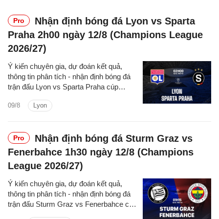
Nhận định bóng đá Lyon vs Sparta
Pro
Praha 2h00 ngày 12/8 (Champions League
2026/27)
Ý kiến chuyên gia, dự đoán kết quả,
thông tin phân tích - nhận định bóng đá
trận đấu Lyon vs Sparta Praha cúp
C1/UEFA Champions League 2026/27
09/8
Lyon
hôm nay.
Nhận định bóng đá Sturm Graz vs
Pro
Fenerbahce 1h30 ngày 12/8 (Champions
League 2026/27)
Ý kiến chuyên gia, dự đoán kết quả,
thông tin phân tích - nhận định bóng đá
trận đấu Sturm Graz vs Fenerbahce cúp
C1/UEFA Champions League 2026/27