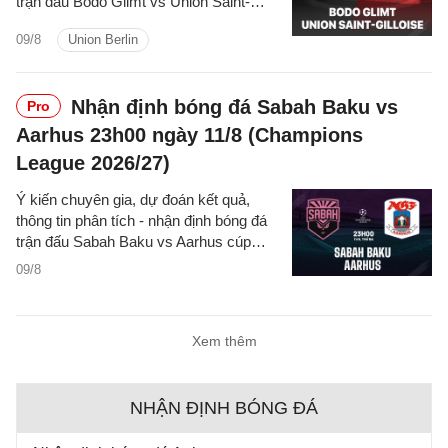
trận đấu Bodo Glimt vs Union Saint-
Gilloise cúp C1/UEFA Champions
09/8
Union Berlin
League 2026/27 hôm nay.
Nhận định bóng đá Sabah Baku vs
Pro
Aarhus 23h00 ngày 11/8 (Champions
League 2026/27)
Ý kiến chuyên gia, dự đoán kết quả,
thông tin phân tích - nhận định bóng đá
trận đấu Sabah Baku vs Aarhus cúp
C1/UEFA Champions League 2026/27
09/8
hôm nay.
Xem thêm
NHẬN ĐỊNH BÓNG ĐÁ