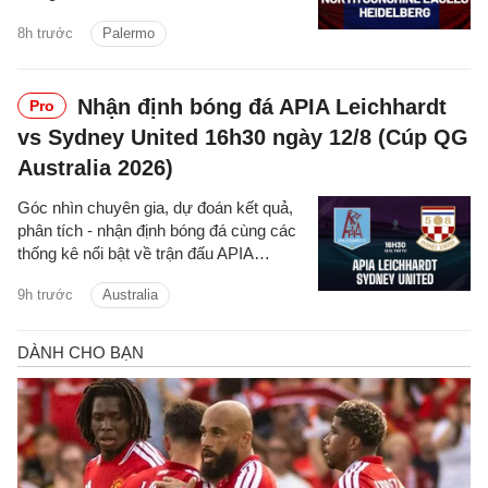
Sunshine Eagles vs Heidelberg cúp
8h trước
Palermo
quốc gia Australia hôm nay.
Nhận định bóng đá APIA Leichhardt
Pro
vs Sydney United 16h30 ngày 12/8 (Cúp QG
Australia 2026)
Góc nhìn chuyên gia, dự đoán kết quả,
phân tích - nhận định bóng đá cùng các
thống kê nổi bật về trận đấu APIA
Leichhardt vs Sydney United cúp quốc
9h trước
Australia
gia Australia hôm nay.