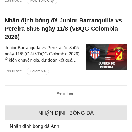
13h trước
New York City
thống kê trận đấu.
Nhận định bóng đá Junior Barranquilla vs
Pereira 8h05 ngày 11/8 (VĐQG Colombia
2026)
Junior Barranquilla vs Pereira lúc 8h05
ngày 11/8 (Giải VĐQG Colombia 2026):
Ý kiến chuyên gia, dự đoán kết quả,
nhận định - phân tích trận đấu, thống kê
14h trước
Colombia
chi tiết về hai đội.
Xem thêm
NHẬN ĐỊNH BÓNG ĐÁ
Nhận định bóng đá Anh