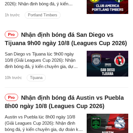
2026): Nhận định bóng đá, ý kiến
chuyên gia, dự đoán kết quả, phân tích -
1h trước
Portland Timbers
thống kê trận đấu.
Nhận định bóng đá San Diego vs
Pro
Tijuana 9h00 ngày 10/8 (Leagues Cup 2026)
San Diego vs Tijuana lúc 9h00 ngày
10/8 (Giải Leagues Cup 2026): Nhận
định bóng đá, ý kiến chuyên gia, dự
đoán kết quả, phân tích - thống kê trận
10h trước
Tijuana
đấu.
Nhận định bóng đá Austin vs Puebla
Pro
8h00 ngày 10/8 (Leagues Cup 2026)
Austin vs Puebla lúc 8h00 ngày 10/8
(Giải Leagues Cup 2026): Nhận định
bóng đá, ý kiến chuyên gia, dự đoán kết