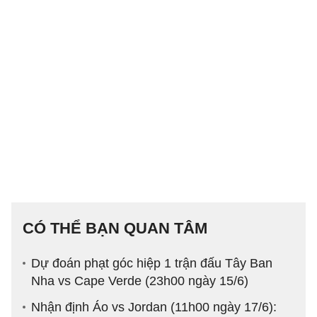
CÓ THỂ BẠN QUAN TÂM
Dự đoán phạt góc hiệp 1 trận đấu Tây Ban
Nha vs Cape Verde (23h00 ngày 15/6)
Nhận định Áo vs Jordan (11h00 ngày 17/6):