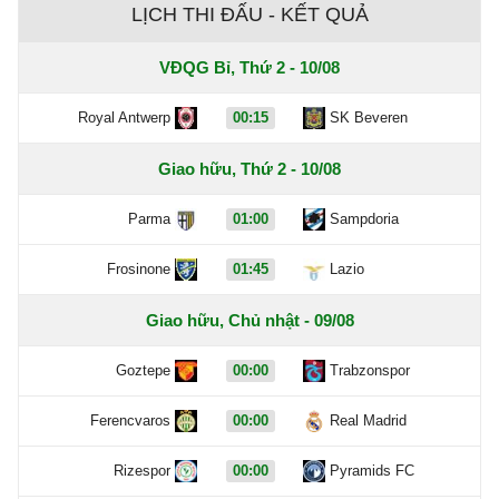
LỊCH THI ĐẤU - KẾT QUẢ
VĐQG Bỉ, Thứ 2 - 10/08
Royal Antwerp
00:15
SK Beveren
Giao hữu, Thứ 2 - 10/08
Parma
01:00
Sampdoria
Frosinone
01:45
Lazio
Giao hữu, Chủ nhật - 09/08
Goztepe
00:00
Trabzonspor
Ferencvaros
00:00
Real Madrid
Rizespor
00:00
Pyramids FC