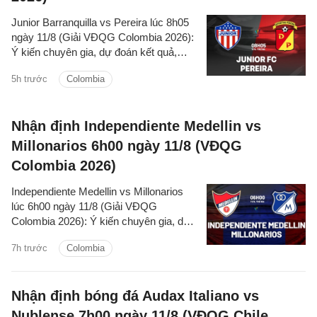
Junior Barranquilla vs Pereira lúc 8h05
ngày 11/8 (Giải VĐQG Colombia 2026):
Ý kiến chuyên gia, dự đoán kết quả,
nhận định - phân tích trận đấu, thống kê
5h trước
Colombia
chi tiết về hai đội.
Nhận định Independiente Medellin vs
Millonarios 6h00 ngày 11/8 (VĐQG
Colombia 2026)
Independiente Medellin vs Millonarios
lúc 6h00 ngày 11/8 (Giải VĐQG
Colombia 2026): Ý kiến chuyên gia, dự
đoán kết quả, nhận định - phân tích trận
7h trước
Colombia
đấu, thống kê chi tiết về hai đội.
Nhận định bóng đá Audax Italiano vs
Nublense 7h00 ngày 11/8 (VĐQG Chile