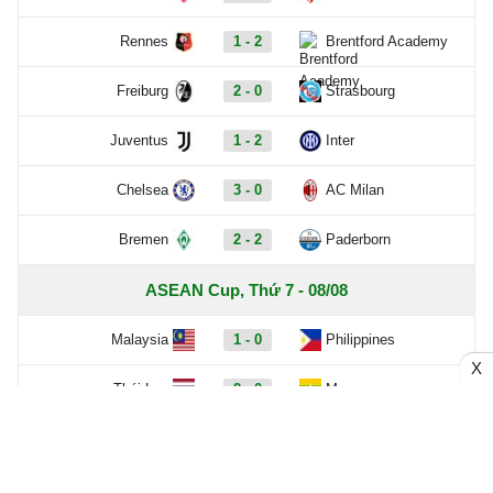
Rennes
1 - 2
Brentford Academy
Freiburg
2 - 0
Strasbourg
Juventus
1 - 2
Inter
Chelsea
3 - 0
AC Milan
Bremen
2 - 2
Paderborn
ASEAN Cup, Thứ 7 - 08/08
Malaysia
1 - 0
Philippines
X
Thái Lan
2 - 0
Myanmar
Giao hữu, Thứ 7 - 08/08
Leeds United
2 - 0
RB Leipzig