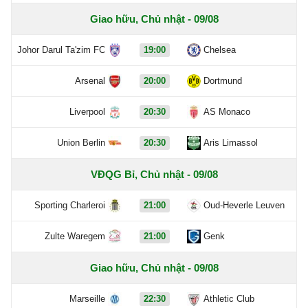
Giao hữu, Chủ nhật - 09/08
Johor Darul Ta'zim FC
19:00
Chelsea
Arsenal
20:00
Dortmund
Liverpool
20:30
AS Monaco
Union Berlin
20:30
Aris Limassol
VĐQG Bỉ, Chủ nhật - 09/08
Sporting Charleroi
21:00
Oud-Heverle Leuven
Zulte Waregem
21:00
Genk
Giao hữu, Chủ nhật - 09/08
Marseille
22:30
Athletic Club