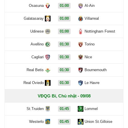
Osasuna
01:00
Al-Ain
Galatasaray
01:00
Villarreal
Udinese
01:00
Nottingham Forest
Avellino
01:30
Torino
Cagliari
01:30
Nice
Real Betis
01:30
Bournemouth
Real Oviedo
01:30
Le Havre
VĐQG Bỉ, Chủ nhật - 09/08
St.Truiden
01:45
Lommel
Westerlo
01:45
Union St.Gilloise