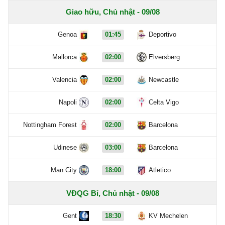
Giao hữu, Chủ nhật - 09/08
Genoa
01:45
Deportivo
Mallorca
02:00
Elversberg
Valencia
02:00
Newcastle
Napoli
02:00
Celta Vigo
Nottingham Forest
02:00
Barcelona
Udinese
03:00
Barcelona
Man City
18:00
Atletico
VĐQG Bỉ, Chủ nhật - 09/08
Gent
18:30
KV Mechelen