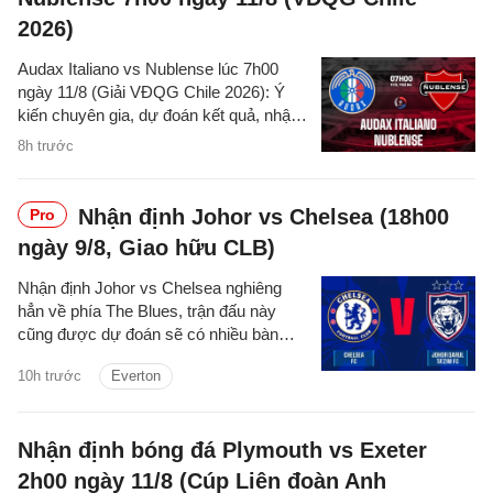
2026)
Audax Italiano vs Nublense lúc 7h00
ngày 11/8 (Giải VĐQG Chile 2026): Ý
kiến chuyên gia, dự đoán kết quả, nhận
định - phân tích trận đấu, thống kê chi
8h trước
tiết về hai đội.
Nhận định Johor vs Chelsea (18h00
Pro
ngày 9/8, Giao hữu CLB)
Nhận định Johor vs Chelsea nghiêng
hẳn về phía The Blues, trận đấu này
cũng được dự đoán sẽ có nhiều bàn
thắng được ghi.
10h trước
Everton
Nhận định bóng đá Plymouth vs Exeter
2h00 ngày 11/8 (Cúp Liên đoàn Anh