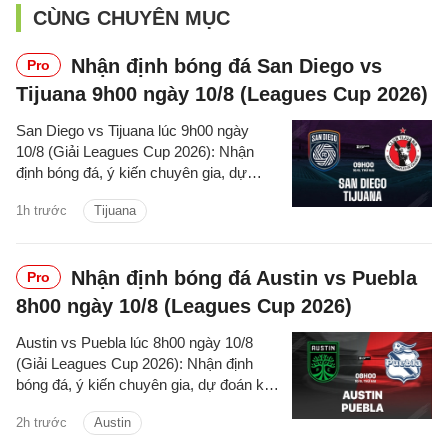
CÙNG CHUYÊN MỤC
Nhận định bóng đá San Diego vs
Pro
Tijuana 9h00 ngày 10/8 (Leagues Cup 2026)
San Diego vs Tijuana lúc 9h00 ngày
10/8 (Giải Leagues Cup 2026): Nhận
định bóng đá, ý kiến chuyên gia, dự
đoán kết quả, phân tích - thống kê trận
1h trước
Tijuana
đấu.
Nhận định bóng đá Austin vs Puebla
Pro
8h00 ngày 10/8 (Leagues Cup 2026)
Austin vs Puebla lúc 8h00 ngày 10/8
(Giải Leagues Cup 2026): Nhận định
bóng đá, ý kiến chuyên gia, dự đoán kết
quả, phân tích - thống kê trận đấu.
2h trước
Austin