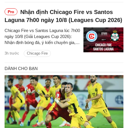
Nhận định Chicago Fire vs Santos
Pro
Laguna 7h00 ngày 10/8 (Leagues Cup 2026)
Chicago Fire vs Santos Laguna lúc 7h00
ngày 10/8 (Giải Leagues Cup 2026):
Nhận định bóng đá, ý kiến chuyên gia,
dự đoán kết quả, phân tích - thống kê
3h trước
Chicago Fire
trận đấu.