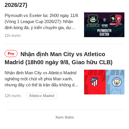
2026/27)
Plymouth vs Exeter lúc 2h00 ngày 11/8
(Vòng 1 League Cup 2026/27): Nhận
định bóng đá, ý kiến chuyên gia, dự
đoán kết quả, phân tích trận đấu, thống
11h trước
kê về phong độ hai đội.
Nhận định Man City vs Atletico
Pro
Madrid (18h00 ngày 9/8, Giao hữu CLB)
Nhận định Man City vs Atletico Madrid
nghiêng một chút về phía Man xanh,
nhưng đây có thể là trận đấu không dễ
dàng với thầy trò Enzo Maresca.
12h trước
Atletico Madrid
Xem thêm