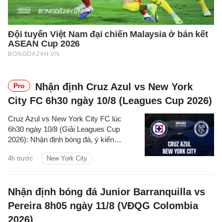
Nhận định Cruz Azul vs New York
Pro
City FC 6h30 ngày 10/8 (Leagues Cup 2026)
Cruz Azul vs New York City FC lúc
6h30 ngày 10/8 (Giải Leagues Cup
2026): Nhận định bóng đá, ý kiến
chuyên gia, dự đoán kết quả, phân tích -
4h trước
New York City
thống kê trận đấu.
Nhận định bóng đá Junior Barranquilla vs
Pereira 8h05 ngày 11/8 (VĐQG Colombia
2026)