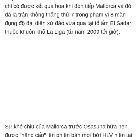
chỉ có được kết quả hòa khi đón tiếp Mallorca và đó
đã là trận không thắng thứ 7 trong phạm vi 8 màn
đụng độ đại diện xứ đảo vừa qua tại tổ ấm El Sadar
thuộc khuôn khổ La Liga (từ năm 2009 tới giờ).
Sự khó chịu của Mallorca trước Osasuna hứa hẹn
được "nâng cấp" lên phiên bản mới bởi HLV hiện tại