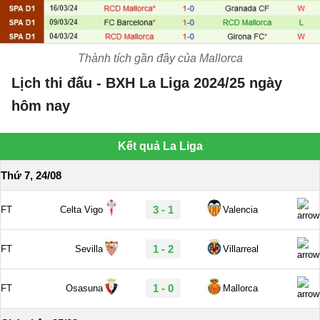
Thành tích gần đây của Mallorca
Lịch thi đấu - BXH La Liga 2024/25 ngày
hôm nay