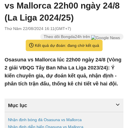
vs Mallorca 22h00 ngày 24/8
(La Liga 2024/25)
Thứ Năm 22/08/2024 16:11(GMT+7)
Theo dõi Bongda24h trên
Kết quả dự đoán: đang chờ kết quả
Osasuna vs Mallorca lúc 22h00 ngày 24/8 (Vòng
2 giải VĐQG Tây Ban Nha La Liga 2023/24): Ý
kiến chuyên gia, dự đoán kết quả, nhận định -
phân tích trận đấu, thống kê chi tiết về hai đội.
Mục lục
Nhận định bóng đá Osasuna vs Mallorca
Nhận định diễn biến Osasuna vs Mallorca