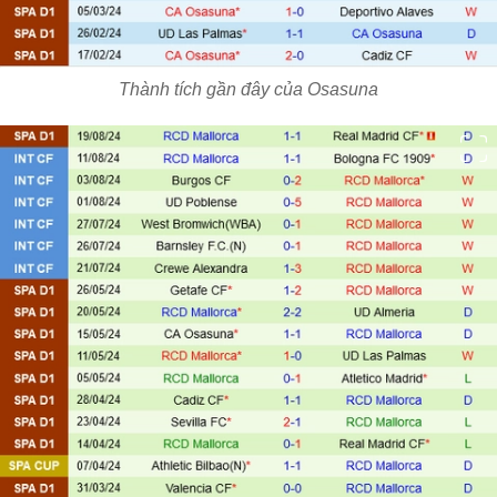
Thành tích gần đây của Osasuna