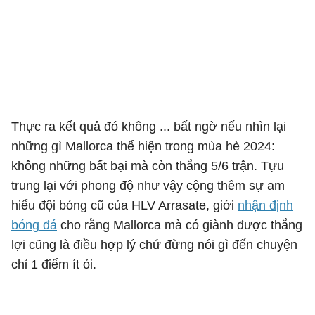
Thực ra kết quả đó không ... bất ngờ nếu nhìn lại
những gì Mallorca thể hiện trong mùa hè 2024:
không những bất bại mà còn thắng 5/6 trận. Tựu
trung lại với phong độ như vậy cộng thêm sự am
hiểu đội bóng cũ của HLV Arrasate, giới
nhận định
bóng đá
cho rằng Mallorca mà có giành được thắng
lợi cũng là điều hợp lý chứ đừng nói gì đến chuyện
chỉ 1 điểm ít ỏi.