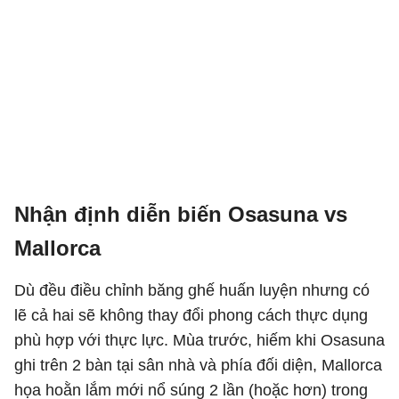
Nhận định diễn biến Osasuna vs
Mallorca
Dù đều điều chỉnh băng ghế huấn luyện nhưng có
lẽ cả hai sẽ không thay đổi phong cách thực dụng
phù hợp với thực lực. Mùa trước, hiếm khi Osasuna
ghi trên 2 bàn tại sân nhà và phía đối diện, Mallorca
họa hoằn lắm mới nổ súng 2 lần (hoặc hơn) trong