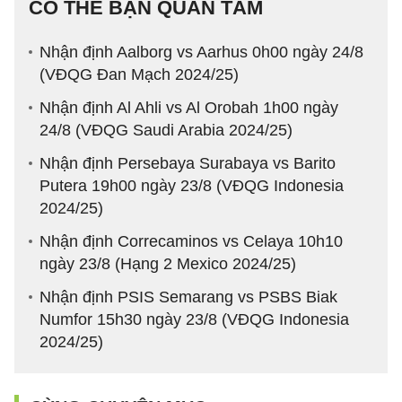
CÓ THỂ BẠN QUAN TÂM
Nhận định Aalborg vs Aarhus 0h00 ngày 24/8
(VĐQG Đan Mạch 2024/25)
Nhận định Al Ahli vs Al Orobah 1h00 ngày
24/8 (VĐQG Saudi Arabia 2024/25)
Nhận định Persebaya Surabaya vs Barito
Putera 19h00 ngày 23/8 (VĐQG Indonesia
2024/25)
Nhận định Correcaminos vs Celaya 10h10
ngày 23/8 (Hạng 2 Mexico 2024/25)
Nhận định PSIS Semarang vs PSBS Biak
Numfor 15h30 ngày 23/8 (VĐQG Indonesia
2024/25)