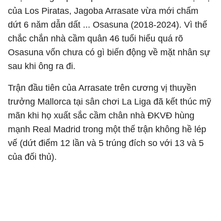
của Los Piratas, Jagoba Arrasate vừa mới chấm
dứt 6 năm dẫn dất ... Osasuna (2018-2024). Vì thế
chắc chắn nhà cầm quân 46 tuổi hiểu quá rõ
Osasuna vốn chưa có gì biến động về mặt nhân sự
sau khi ông ra đi.
Trận đầu tiên của Arrasate trên cương vị thuyền
trưởng Mallorca tại sân chơi La Liga đã kết thúc mỹ
mãn khi họ xuất sắc cầm chân nhà ĐKVĐ hùng
mạnh Real Madrid trong một thế trận không hề lép
vế (dứt điểm 12 lần và 5 trúng đích so với 13 và 5
của đối thủ).